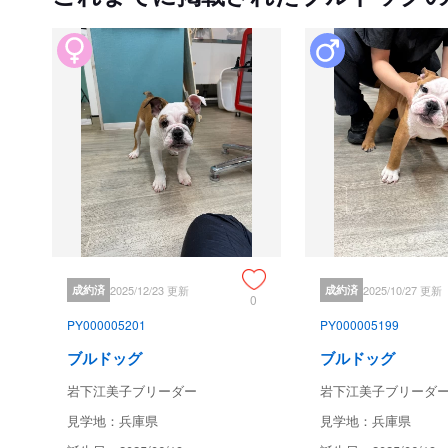
成約済
2025/12/23 更新
成約済
2025/10/27 更新
0
PY000005201
PY000005199
ブルドッグ
ブルドッグ
岩下江美子ブリーダー
岩下江美子ブリーダ
見学地：兵庫県
見学地：兵庫県