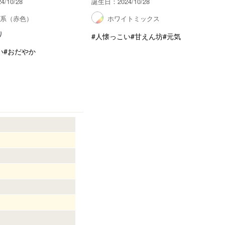
/10/28
誕生日：2024/10/28
ド系（赤色）
ホワイトミックス
り
#人懐っこい
#甘えん坊
#元気
い
#おだやか