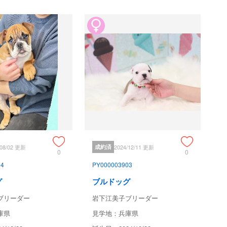
/08/02 更新
成約済
2024/12/11 更新
0
0
04
PY000003903
グ
ブルドッグ
ブリーダー
岩下江美子ブリーダー
庫県
見学地：兵庫県