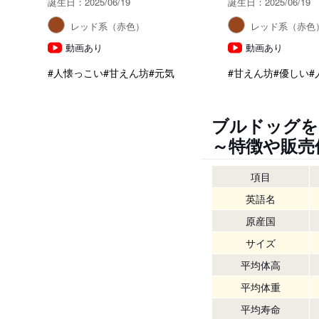
誕生日：2025/06/19
誕生日：2025/06/19
レッド系（赤色）
レッド系（赤色
動画あり
動画あり
#人懐っこい
#甘えん坊
#元気
#甘えん坊
#優しい
#
ブルドッグを
～特徴や販売
項目
英語名
原産国
サイズ
平均体高
平均体重
平均寿命