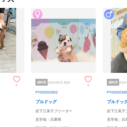
成約済
2025/08/02 更新
成約済
2025
0
0
PY000003902
PY0000039
ブルドッグ
ブルドッ
ー
岩下江美子ブリーダー
岩下江美子
見学地：兵庫県
見学地：兵