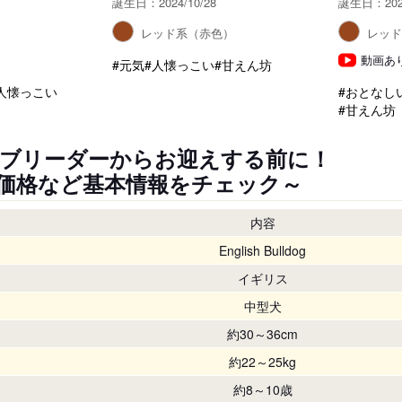
誕生日：2024/10/28
誕生日：2024
）
レッド系（赤色）
レッ
動画あ
#元気
#人懐っこい
#甘えん坊
人懐っこい
#おとなし
#甘えん坊
ブリーダーからお迎えする前に！
価格など基本情報をチェック～
内容
English Bulldog
イギリス
中型犬
約30～36cm
約22～25kg
約8～10歳