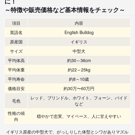
に！
～特徴や販売価格など基本情報をチェック～
項目
内容
英語名
English Bulldog
原産国
イギリス
サイズ
中型犬
平均体高
約30～36cm
平均体重
約22～25kg
平均寿命
約8～10歳
価格目安
約30万〜60万円
レッド、ブリンドル、ホワイト、フォーン、パイド
毛色
など
性格の傾
穏やかで忠実、マイペース、人に甘えやすい
向
イギリス原産の中型犬で、がっしりした体型とシワがありマズル