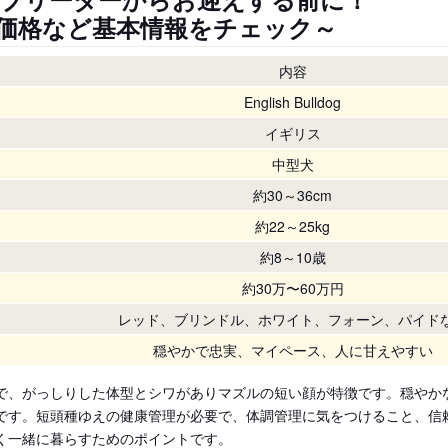
価格など基本情報をチェック～
内容
English Bulldog
イギリス
中型犬
約30～36cm
約22～25kg
約8～10歳
約30万〜60万円
レッド、ブリンドル、ホワイト、フォーン、パイド
穏やかで忠実、マイペース、人に甘えやすい
で、がっしりした体型とシワがありマズルの短い顔が特徴です。穏やか
です。短頭種ゆえの健康管理が必要で、体調管理に気をつけること、信
く一緒に暮らすためのポイントです。