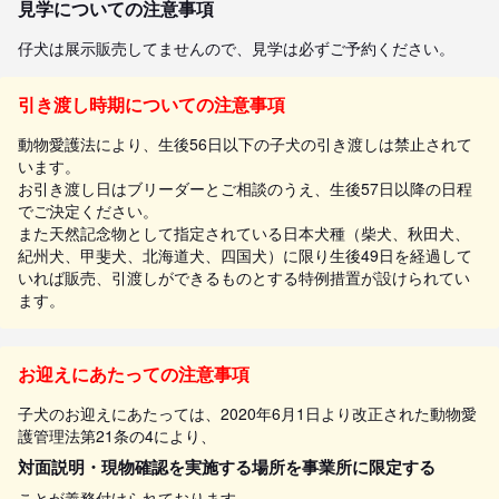
見学についての注意事項
仔犬は展示販売してませんので、見学は必ずご予約ください。
引き渡し時期についての注意事項
動物愛護法により、生後56日以下の子犬の引き渡しは禁止されて
います。
お引き渡し日はブリーダーとご相談のうえ、生後57日以降の日程
でご決定ください。
また天然記念物として指定されている日本犬種（柴犬、秋田犬、
紀州犬、甲斐犬、北海道犬、四国犬）に限り生後49日を経過して
いれば販売、引渡しができるものとする特例措置が設けられてい
ます。
お迎えにあたっての注意事項
子犬のお迎えにあたっては、2020年6月1日より改正された動物愛
護管理法第21条の4により、
対面説明・現物確認を実施する場所を事業所に限定する
ことが義務付けられております。