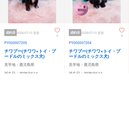
成約済
2026/07/10 更新
成約済
2026/07/10 更新
0
0
PY000007205
PY000007204
チワプー(チワワ×トイ・プ
チワプー(チワワ×トイ・プ
ードルのミックス犬)
ードルのミックス犬)
見学地：鹿児島県
見学地：鹿児島県
誕生日：2026/04/14
誕生日：2026/04/14
-
-
円
円
動画あり
動画あり