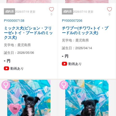
成約済
2026/07/19 更新
成約済
2026/07/10 更新
0
0
PY000007138
PY000007206
ミックス犬(ビション・フリ
チワプー(チワワ×トイ・プ
ーゼ×トイ・プードルのミッ
ードルのミックス犬)
クス犬)
見学地：鹿児島県
見学地：鹿児島県
誕生日：2026/04/14
誕生日：2026/05/06
-
円
-
円
動画あり
動画あり