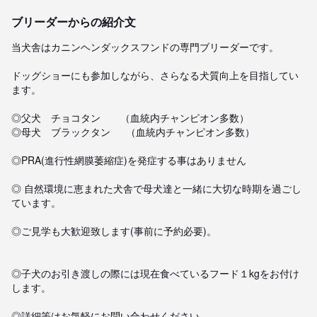
ブリーダーからの紹介文
当犬舎はカニンヘンダックスフンドの専門ブリーダーです。

ドッグショーにも参加しながら、さらなる犬質向上を目指してい
ます。

◎父犬　チョコタン　　（血統内チャンピオン多数）

◎母犬　ブラックタン　  （血統内チャンピオン多数）

◎PRA(進行性網膜萎縮症)を発症する事はありません

◎ 自然環境に恵まれた犬舎で母犬達と一緒に大切な時期を過ごし
ています。

◎ご見学も大歓迎致します(事前に予約必要)。

◎子犬のお引き渡しの際には現在食べているフード１kgをお付け
します。

◎詳細等はお気軽にお問い合わせください。