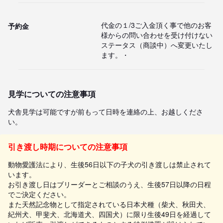
代金の１/3ご入金頂く事で他のお客
予約金
様からの問い合わせを受け付けない
ステータス（商談中）へ変更いたし
ます。・
見学についての注意事項
犬舎見学は可能ですが前もって日時を連絡の上、お越しくださ
い。
引き渡し時期についての注意事項
動物愛護法により、生後56日以下の子犬の引き渡しは禁止されて
います。
お引き渡し日はブリーダーとご相談のうえ、生後57日以降の日程
でご決定ください。
また天然記念物として指定されている日本犬種（柴犬、秋田犬、
紀州犬、甲斐犬、北海道犬、四国犬）に限り生後49日を経過して