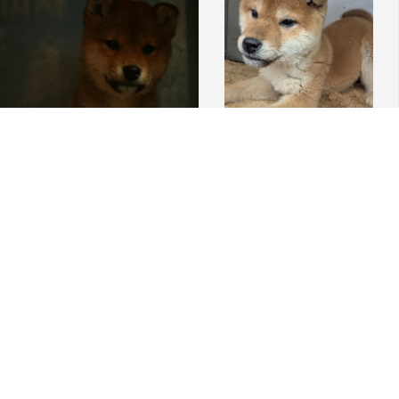
販売中
2026/06/01 更新
販売中
2026/06/01 更新
0
0
PY000006986
PY000006852
柴犬(小柴・豆柴も含む)
柴犬(小柴・豆柴も含む)
見学地：奈良県
見学地：奈良県
誕生日：2026/01/12
誕生日：2025/11/30
159,000
130,000
円
円
動画あり
動画あり
#優しい
#元気
#人懐っこい
#元気
#人懐っこい
#やんちゃ