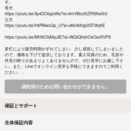
す。

母犬

https://youtu.be/Xy4DC6gsVAs?si=9mVBozf6ZRSKwXr2

父犬

https://youtu.be/fr8PMwcQp_U?si=sMJ9Azjp0DTi8q5E

https://youtu.be/MhNOSA5pJlE?si=WQIQhshCeOscKVPS

多忙により販売時期がずれてしまい、少し成長してしまいました
ので、価格を下げて提供しております。素人写真のため、毛並や
外見の映りがあまりよくありませんので、ぜひ見学にお越し下さ
い。また、Lineでオンライン見学も手軽にできますのでご利用く
ださい。」
成約済のためお問い合わせができません。
保証とサポート
生体保証内容