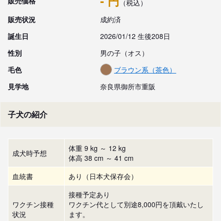
- 円
販売価格
（税込）
販売状況
成約済
誕生日
2026/01/12 生後208日
性別
男の子（オス）
毛色
ブラウン系（茶色）
見学地
奈良県御所市重阪
子犬の紹介
体重 9 kg ～ 12 kg
成犬時予想
体高 38 cm ～ 41 cm
血統書
あり（日本犬保存会）
接種予定あり
ワクチン接種
ワクチン代として別途8,000円を頂戴いたし
状況
ます。