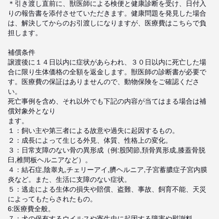
＊引き渡し直前に、獣医師による検便と健康診断を受け、日付入
りの報告書を添付させていただきます。健康問題を発見した場合
は、解決してからのお引渡しになりますが、医療費はこちらで負
担します。

補償条件

譲渡後に１４日以内に症状があらわれ、３０日以内に死亡した場
合に限り生体価格の全額を返金します。獣医師の診断書が必要で
す。医療費の保証はありませんので、動物保険をご確認くださ
い。

死亡事例を含め、それ以外でも下記の内容が当てはまる場合は補
償対象外となり

ます。

１：飼い主や第三者による故意や過失に起因するもの。

２：成長によって生じる外見、体質、性格上の変化。

３：日常支障のない骨の異形成（例:股関節,頚骨異形成,膝蓋骨脱
臼,椎間板ヘルニアなど）。

４：結石症,陰睾丸,チェリーアイ,臍ヘルニア,子宮蓄膿症子宮内膜
炎など。また、生活に支障のない症状。

５：逃走による生体の損失や賠償、盗難、事故、飼育不能、天災
によってもたらされたもの。

6:医療費全般。

７：犬の保有するウイルスや寄生虫に起因する障害や慰謝料。
