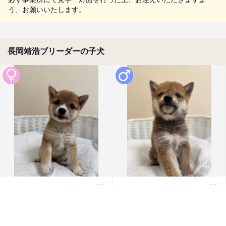
う、お願いいたします。
長岡靖浩ブリーダーの子犬
成約済
2026/05/29 更新
成約済
2026/05/29 更新
0
0
PY000006950
PY000006925
柴犬(小柴・豆柴も含む)
柴犬(小柴・豆柴も含む)