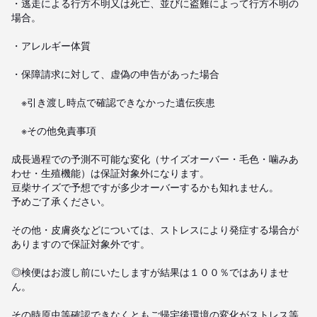
・逃走による行方不明又は死亡、並びに盗難によって行方不明の
場合。

・アレルギー体質

・保障請求に対して、虚偽の申告があった場合

　※引き渡し時点で確認できなかった遺伝疾患

　※その他免責事項

成長過程での予測不可能な変化（サイズオーバー・毛色・噛みあ
わせ・生殖機能）は保証対象外になります。

豆柴サイズで予想ですが多少オーバーするかも知れません。

予めご了承ください。

その他・皮膚炎などについては、ストレスにより発症する場合が
ありますので保証対象外です。

◎検便はお渡し前にいたしますが結果は１００％ではありませ
ん。

その時原虫等確認できなくともご帰宅後環境の変化がストレス等