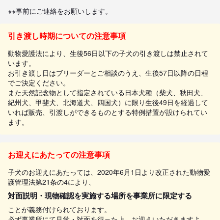
※※事前にご連絡をお願いします。
引き渡し時期についての注意事項
動物愛護法により、生後56日以下の子犬の引き渡しは禁止されて
います。
お引き渡し日はブリーダーとご相談のうえ、生後57日以降の日程
でご決定ください。
また天然記念物として指定されている日本犬種（柴犬、秋田犬、
紀州犬、甲斐犬、北海道犬、四国犬）に限り生後49日を経過して
いれば販売、引渡しができるものとする特例措置が設けられてい
ます。
お迎えにあたっての注意事項
子犬のお迎えにあたっては、2020年6月1日より改正された動物愛
護管理法第21条の4により、
対面説明・現物確認を実施する場所を事業所に限定する
ことが義務付けられております。
必ず事業所にて見学・対面を行った上、お迎えいただきますよ