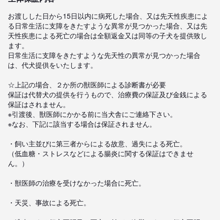
お渡しした日から15日以内に病死した場合、又は先天性疾患によ
る日常生活に支障をきたすような異常が見つかった場合、又は先
天性疾患による死亡の場合は全額返金又は同等の子犬を提供致し
ます。

日常生活に支障をきたすような先天性の異常が見つかった場合
は、代犬提供をいたします。

☆上記の場合、２か所の獣医師による診断書が必要

保証は代替犬の提供を行うもので、治療費の保証及び金銭による
保証はされません。

※引渡後、獣医師にかかる前に当犬舎にご連絡下さい。

※なお、下記に該当する場合は保証されません。

・飼い主並びに第三者からによる故意、過失による死亡。

（低血糖・ストレスなどによる腸炎に関する保証はできませ
ん。）

・獣医師の治療を受けなかった場合に死亡。

・天災、事故による死亡。
