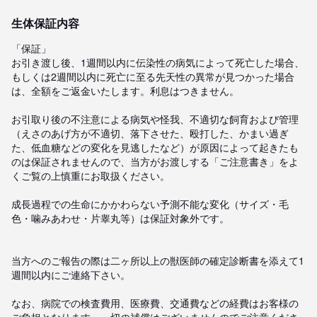
生体保証内容
「保証」

お引き渡し後、1週間以内に伝染性の病気によって死亡した場合、
もしくは2週間以内に死亡に至る先天性の異常が見つかった場合
は、全額をご返金いたします。利息はつきません。

お引取り後の不注意による病気や怪我、不適切な飼育および管理
（えさのあげ方が不適切、落下させた、殴打した、かまい過ぎ
た、低血糖などの変化を見逃したなど）が原因によって起きたも
のは保証されませんので、当方がお渡しする「ご注意書き」をよ
くご覧の上慎重にお取扱ください。

成長過程での生命にかかわらない予測不能な変化（サイズ・毛
色・噛みあわせ・片睾丸等）は保証対象外です。

当方へのご報告の際は二ヶ所以上の獣医師の確定診断書を添えて1
週間以内にご連絡下さい。

なお、病院での検査費用、医療費、交通費などの経費はお客様の
ご負担となります。一切の補償はございませんのでご注意くださ