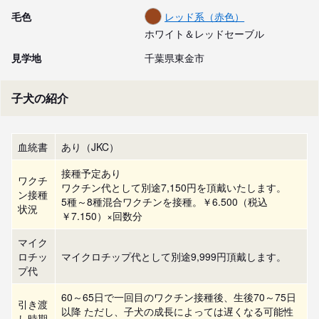
毛色
レッド系（赤色）
ホワイト＆レッドセーブル
見学地
千葉県東金市
子犬の紹介
血統書
あり（JKC）
接種予定あり
ワクチ
ワクチン代として別途7,150円を頂戴いたします。
ン接種
5種～8種混合ワクチンを接種。￥6.500（税込
状況
￥7.150）×回数分
マイク
ロチッ
マイクロチップ代として別途9,999円頂戴します。
プ代
60～65日で一回目のワクチン接種後、生後70～75日
引き渡
以降 ただし、子犬の成長によっては遅くなる可能性
し時期