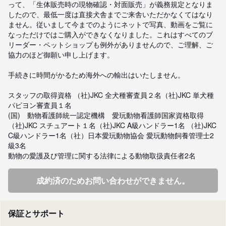
って、「生体販売時の現物確認・対面販売」が義務規定となりま
したので、最低一度は直接犬舎までご来舎いただかなくてはなり
ません。従いまして今までのようにネットで写真、動画をご覧に
なっただけではご購入ができなくなりました。これはすべてのブ
リーダー・ペットショップも例外がありませんので、ご理解、ご
協力のほど御願い申し上げます。

手続きに時間がかるため海外への輸出はいたしません。

スタッフの取得資格 （社)JKC 全犬種審査員２名（社)JKC 単犬種
パピヨン審査員１名 

(国)　動物看護師統一認定機構　愛玩動物看護師国家資格取得
（社)JKC スチュアート１名（社)JKC A級ハンドラー1名 （社)JKC 
C級ハンドラー1名（社）日本愛玩動物協会 愛玩動物飼養管理士2
級3名 

動物の愛護及び管理に関する法律による動物取扱責任者2名
成約済のためお問い合わせができません。
保証とサポート