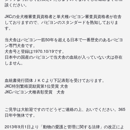
談ください。

JKCの全犬種審査員資格者と単犬種パピヨン審査員資格者が在舎
しておりますので、パピヨンのスタンダードを熟知しておりま
す。

当犬舎はパピヨン一筋50年を超える日本で一番歴史のあるパピヨ
ン専門犬舎です。

犬舎号と登録は1970.10/19です。

日本中の国産のパピヨンで当犬舎の血統が入っていない犬は存在
しません。

血統書発行団体ＪＫＣより下記表彰を受けております。

JKC特別繁殖奨励賞第1位受賞 犬舎

JKCパピヨン犬種表彰受賞　犬舎

ご見学は大歓迎ですのでどうぞご連絡の上、おいでください。365
日年中無休です。

2013年9月1日より「動物の愛護と管理に関する法律」の改正によ