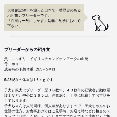
犬舎創設50年を迎えた日本で一番歴史のある
パピヨンブリーダーです。

「百聞は一見にしかず」是非ご見学においで
下さい。
ブリーダーからの紹介文
父　ニルギリ　イギリスチャンピオンアークの血統

母　ホリー　

成長時の予想体重は3.5～5キロ

5/23現在の体重は1.6ｋｇです。

子犬と親犬はブリーダー歴３０数年、４０数年の経験者と動物看
護士などが中心に３６５日、注意深く、丁寧に観察してお世話を
しております。

子犬ちゃんは人間同様、個人差がありますので、子犬ちゃんのお
世話の仕方、お食事あげ方はご見学時、お迎え時などに担当のス
タッフより詳しくお伝えいたしますのでなんでもご遠慮なくご相