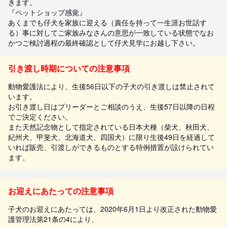
きます。

『ペットショップ感覚』

あくまでも仔犬を家族に迎える（責任を持って一生涯お世話す
る）事に対してご家族みなさんの意思が一致している状態でなお
かつご検討過程の最終確認として仔犬見学にお越し下さい。
引き渡し時期についての注意事項
動物愛護法により、生後56日以下の子犬の引き渡しは禁止されて
います。
お引き渡し日はブリーダーとご相談のうえ、生後57日以降の日程
でご決定ください。
また天然記念物として指定されている日本犬種（柴犬、秋田犬、
紀州犬、甲斐犬、北海道犬、四国犬）に限り生後49日を経過して
いれば販売、引渡しができるものとする特例措置が設けられてい
ます。
お迎えにあたっての注意事項
子犬のお迎えにあたっては、2020年6月1日より改正された動物愛
護管理法第21条の4により、