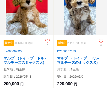
販売中
2026/07/30 更新
販売中
2026/07/30 更新
0
0
PY000007327
PY000007189
マルプー(トイ・プードル×
マルプー(トイ・プードル×
マルチーズのミックス犬)
マルチーズのミックス犬)
見学地：埼玉県
見学地：埼玉県
誕生日：2026/05/18
誕生日：2026/05/01
200,000
220,000
円
円
#おだやか
#人懐っこい
#おだやか
#人懐っこい
#甘えん坊
#甘えん坊