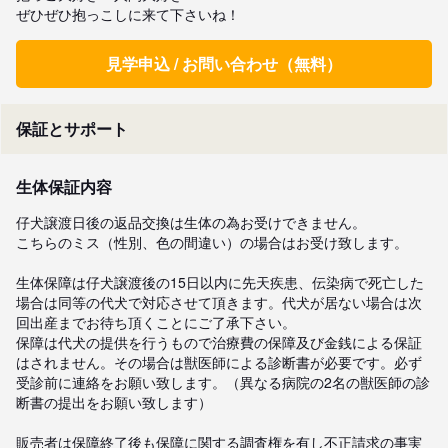
ぜひぜひ抱っこしに来て下さいね！
見学申込 / お問い合わせ（無料）
保証とサポート
生体保証内容
仔犬譲渡日後の返品交換は生体の為お受けできません。

こちらのミス（性別、色の間違い）の場合はお受け致します。

生体保障は仔犬譲渡後の15日以内に先天疾患、伝染病で死亡した
場合は同等の代犬で対応させて頂きます。代犬が居ない場合は次
回出産までお待ち頂くことにご了承下さい。

保障は代犬の提供を行うもので治療費の保障及び金銭による保証
はされません。その場合は獣医師による診断書が必要です。必ず
受診前に連絡をお願い致します。（異なる病院の2名の獣医師の診
断書の提出をお願い致します）

販売者は保障終了後も保障に関する調査権を有し不正請求の事実