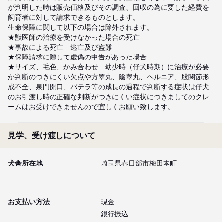
が判明した時は販売価格及びその調査、回収の為に要した経費を
飼育者に対して請求できるものとします。

生命保障に関して以下の場合は除外されます。

★獣医師の治療を受けなかった場合の死亡

★事故による死亡　逃亡及び盗難

★保障請求に際して虚偽の申告があった場合

★サイズ、毛色、かみ合わせ　幼少時（仔犬時期）に治療が必要
か判断のつきにくい欠点や方睾丸、陰睾丸、ヘルニア、股関節形
成不全、泉門開口、パテラ等の成長の過程で判断する症状は仔犬
のお引渡し時の正確な判断がつきにくい症状につきましてのクレ
ームはお受けできませんので宜しくお願い致します。
見学、受け渡しについて
犬舎所在地
埼玉県春日部市梅田本町
お支払い方法
現金
銀行振込