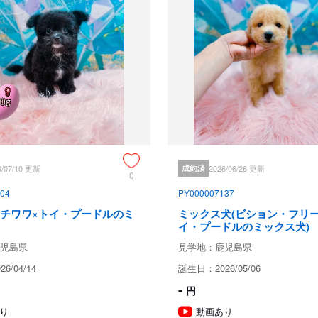
見学についての注意事項
仔犬は展示販売してませんので、
引き渡し時期についての注
6/07/10 更新
成約済
2026/06/26 更新
0
動物愛護法により、生後56日
お引き渡し日はブリーダーとご
04
PY000007137
また天然記念物として指定され
(チワワ×トイ・プードルのミ
ミックス犬(ビション・フリー
道犬、四国犬）に限り生後49
イ・プードルのミックス犬)
措置が設けられています。
児島県
見学地：鹿児島県
6/04/14
誕生日：2026/05/06
お迎えにあたっての注意事
-
円
子犬のお迎えにあたっては、20
り
動画あり