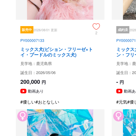
販売中
2026/08/01 更新
成約済
202
2
PY000007133
PY0000071
ミックス犬(ビション・フリーゼ×ト
ミックス
イ・プードルのミックス犬)
ン・フリ
見学地：鹿児島県
見学地：鹿
誕生日：2026/05/06
誕生日：202
200,000
-
円
円
動画あり
動画あ
#優しい
#おとなしい
#元気
#優