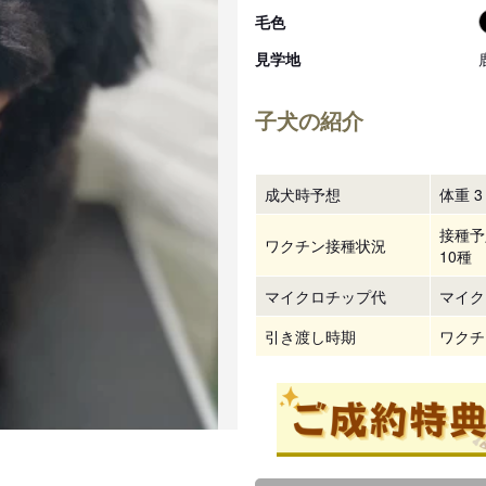
毛色
見学地
子犬の紹介
成犬時予想
体重 3 
接種予
ワクチン接種状況
10種
マイクロチップ代
マイク
引き渡し時期
ワクチ