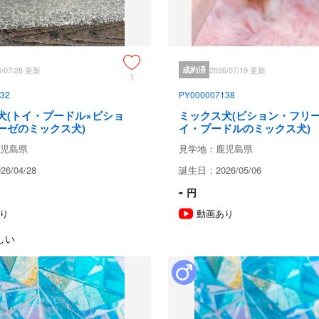
遠方のお客様は、提携先事業所が
成約済の
6/07/28 更新
成約済
2026/07/19 更新
1
保証とサポート
32
PY000007138
犬(トイ・プードル×ビショ
ミックス犬(ビション・フリー
生体保証内容
ーゼのミックス犬)
イ・プードルのミックス犬)
児島県
見学地：鹿児島県
生命保証ございます。
6/04/28
誕生日：2026/05/06
見学、受け渡しについ
-
円
り
動画あり
犬舎所在地
しい
お支払い方法