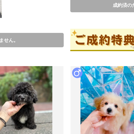
成約済の
ブリーダー情報
ません。
中渡瀬智
口コミ
2
ブリーダーからの紹介文
展示してませんので、見学は、必
ワクチン10種、マイクロチップ
用はございません】
