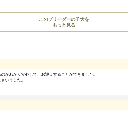
より、
対面説明・現物確認を実施す
ことが義務付けられております
このブリーダーの子犬を
必ず事業所にて見学・対面を行
もっと見る
のがわかり安心して、お迎えすることができました。

ださいました。