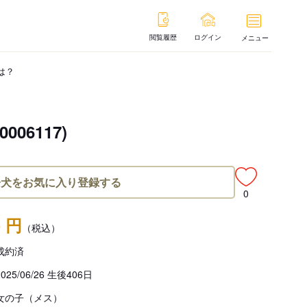
閲覧履歴
ログイン
メニュー
は？
6117)
子犬をお気に入り登録する
0
- 円
（税込）
成約済
2025/06/26 生後406日
女の子（メス）