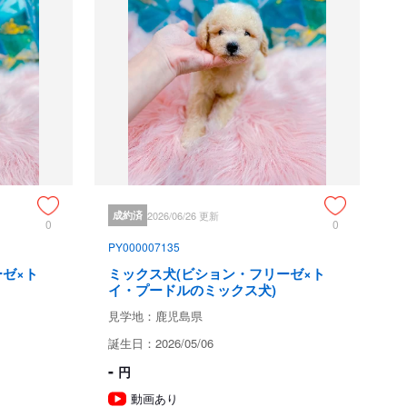
銀行振込
現金書留
バーコード決済（paypay、QR決済）
見学は必ずご予約ください。
意事項
成約済
2026/06/26 更新
0
0
以下の子犬の引き渡しは禁止されています。
相談のうえ、生後57日以降の日程でご決定ください。
PY000007135
ている日本犬種（柴犬、秋田犬、紀州犬、甲斐犬、北海
ゼ×ト
ミックス犬(ビション・フリーゼ×ト
日を経過していれば販売、引渡しができるものとする特例
イ・プードルのミックス犬)
見学地：鹿児島県
誕生日：2026/05/06
項
-
円
20年6月1日より改正された動物愛護管理法第21条の4に
動画あり