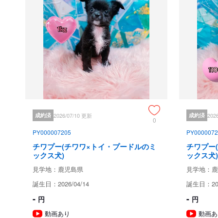
成約済
2026/07/10 更新
成約済
202
0
PY000007205
PY0000072
チワプー(チワワ×トイ・プードルのミ
チワプー
ックス犬)
ックス犬)
見学地：鹿児島県
見学地：鹿
誕生日：2026/04/14
誕生日：202
-
-
円
円
動画あり
動画あ