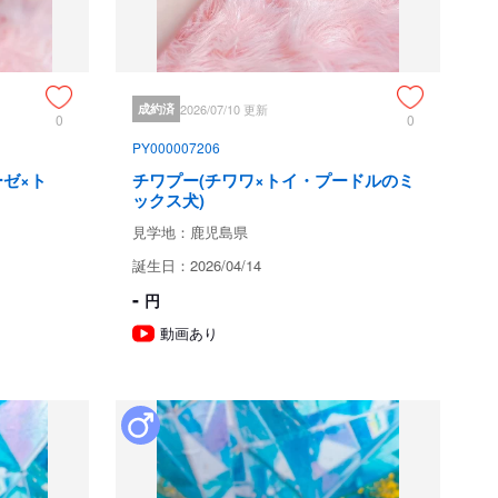
ある地域がございますので、ご相談くださいませ。
ためお問い合わせができません。
成約済
2026/07/10 更新
0
0
PY000007206
ゼ×ト
チワプー(チワワ×トイ・プードルのミ
ックス犬)
見学地：鹿児島県
誕生日：2026/04/14
て
-
円
動画あり
鹿児島県鹿児島市
現金
クレジット（VISA.JCBなど）