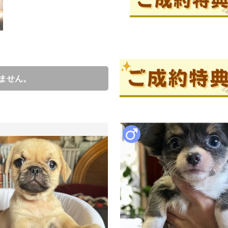
成約済の
ブリーダー情報
ません。
阿部佳奈
口コミ
3
わんこたちのことをいちばんに
びと過ごしております。