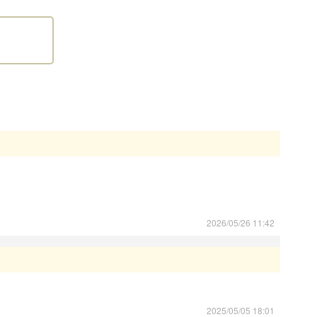
意事項
以下の子犬の引き渡しは禁止されています。
相談のうえ、生後57日以降の日程でご決定ください。
ている日本犬種（柴犬、秋田犬、紀州犬、甲斐犬、北海
日を経過していれば販売、引渡しができるものとする特例
項
20年6月1日より改正された動物愛護管理法第21条の4に
2026/05/26 11:42
る場所を事業所に限定する
。
った上、お迎えいただきますよう、お願いいたします。
2025/05/05 18:01