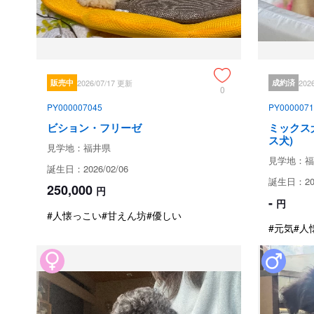
販売中
2026/07/17 更新
成約済
202
0
PY000007045
PY0000071
ビション・フリーゼ
ミックス
ス犬)
見学地：福井県
見学地：福
誕生日：2026/02/06
誕生日：202
250,000
円
-
円
#人懐っこい
#甘えん坊
#優しい
#元気
#人