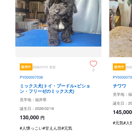
販売中
2026/07/01 更新
販売中
202
0
PY000007036
PY0000070
ミックス犬(トイ・プードル×ビショ
チワワ
ン・フリーゼのミックス犬)
見学地：福
見学地：福井県
誕生日：202
誕生日：2026/02/16
145,000
130,000
円
#元気
#人
#人懐っこい
#甘えん坊
#元気