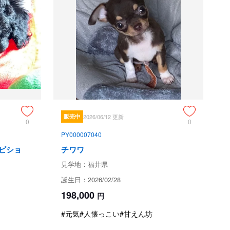
て
福井県あわら市東山
現金
クレジット（VISA.JCB.マスターカード.アメックス）
銀行振込
販売中
2026/06/12 更新
現金書留
0
0
PY000007040
ビショ
チワワ
一律50000円ご入金いただいてます。お客さまご都合のキャ
見学地：福井県
ンセル時は返金できかねます。
誕生日：2026/02/28
198,000
円
#元気
#人懐っこい
#甘えん坊
。ご見学前の他店、ショップ、ブリーダー様の立ち寄りは感