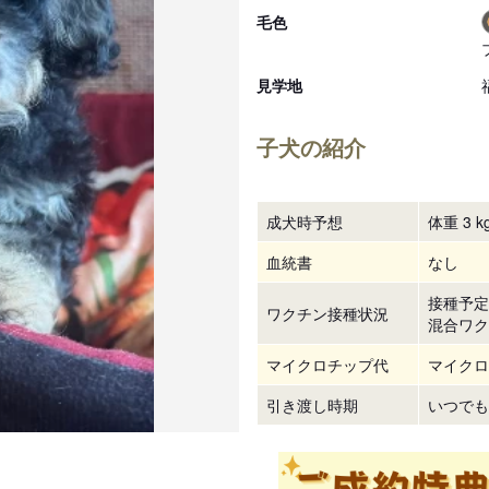
毛色
見学地
子犬の紹介
成犬時予想
体重 3 kg
血統書
なし
接種予定
ワクチン接種状況
混合ワク
マイクロチップ代
マイクロ
引き渡し時期
いつでも