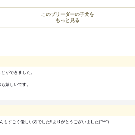
染対策のためご遠慮ください。
このブリーダーの子犬を
もっと見る
引き渡し時期についての注
動物愛護法により、生後56日
お引き渡し日はブリーダーとご
また天然記念物として指定され
道犬、四国犬）に限り生後49
措置が設けられています。
とができました。

お迎えにあたっての注意事
のも嬉しいです。
子犬のお迎えにあたっては、20
より、
対面説明・現物確認を実施す
ことが義務付けられております
必ず事業所にて見学・対面を行
すごく優しい方でした!!ありがとうございました(*^^*)