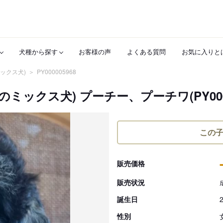
犬種から探す
お客様の声
よくある質問
お気に入りと
ックス犬)
PY000005968
ックス犬) プーチー、プーチワ(PY00000
この
販売価格
販売状況
誕生日
性別