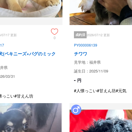
ブリーダーからの紹介文
成長してもかわいさは変わりませ
ママはタイニープードルちゃん！

お顔も性格もめちゃくちゃかわいい
6/07/17 更新
成約済
2026/07/12 更新
よろしくお願いいたします！
0
17
PY000006139
成約済の
犬(ペキニーズ×パグのミック
チワワ
見学地：福井県
井県
保証とサポート
誕生日：2025/11/09
6/03/31
-
円
生体保証内容
#人懐っこい
#甘えん坊
#元気
懐っこい
#甘えん坊
感染症で万が一亡くなった場合は
引き渡し後のサポート
電話やLINE等でいつでもご相談