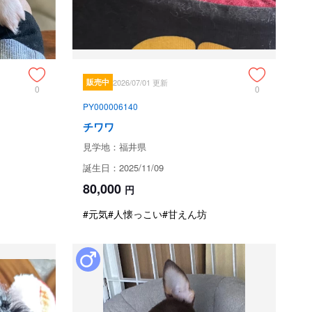
ん！！人懐っこく、元気で明るい子です。

です。

販売中
2026/07/01 更新
0
0
PY000006140
ためお問い合わせができません。
チワワ
見学地：福井県
誕生日：2025/11/09
80,000
円
#元気
#人懐っこい
#甘えん坊
1週間、先天性異常の場合は1ヶ月間の保証があります。
してください。