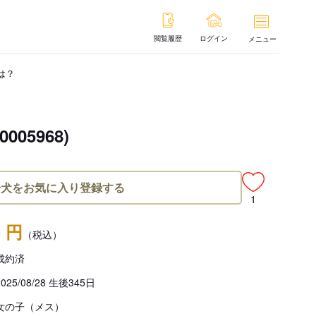
閲覧履歴
ログイン
メニュー
は？
5968)
子犬をお気に入り登録する
1
- 円
（税込）
成約済
2025/08/28 生後345日
女の子（メス）