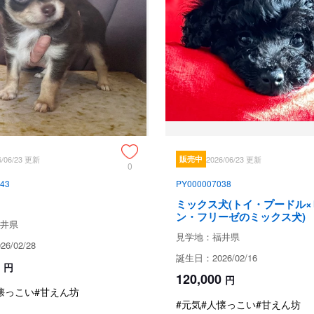
見学、受け渡しについ
犬舎所在地
お支払い方法
6/06/23 更新
販売中
2026/06/23 更新
0
43
PY000007038
ミックス犬(トイ・プードル×
ン・フリーゼのミックス犬)
予約金
井県
見学地：福井県
6/02/28
誕生日：2026/02/16
円
120,000
円
見学についての注意事項
懐っこい
#甘えん坊
#元気
#人懐っこい
#甘えん坊
前日までにご予約お願い致します