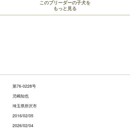
このブリーダーの子犬を
見学についての注意事項
もっと見る
見学日当日他のペットショップな
中など制限のある場合もあります
引き渡し時期についての注
動物愛護法により、生後56日
お引き渡し日はブリーダーとご
また天然記念物として指定され
道犬、四国犬）に限り生後49
措置が設けられています。
第76-0228号
お迎えにあたっての注意事
児嶋知也
子犬のお迎えにあたっては、20
より、
埼玉県所沢市
対面説明・現物確認を実施す
2016/02/05
ことが義務付けられております
2026/02/04
必ず事業所にて見学・対面を行