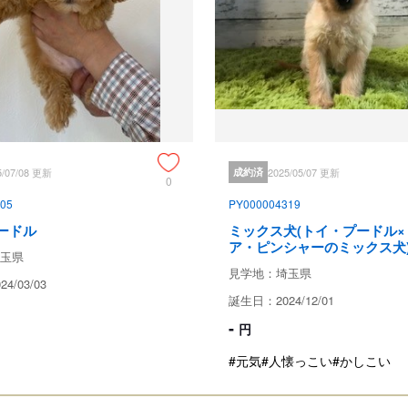
・飼育者の重大な過失、故意に基づ
・伝染病予防ワクチンの接種を受
・獣医師の治療を受けなかった場合
・事故による死亡、逃亡、及び盗難
・保証請求に際して虚偽の申告が
引き渡し後のサポート
子犬の飼育相談
5/07/08 更新
成約済
2025/05/07 更新
0
見学、受け渡しについ
05
PY000004319
ードル
ミックス犬(トイ・プードル
ア・ピンシャーのミックス犬
玉県
犬舎所在地
見学地：埼玉県
4/03/03
誕生日：2024/12/01
-
円
お支払い方法
#元気
#人懐っこい
#かしこい