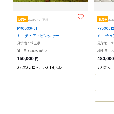
販売中
2026/07/01 更新
販売中
202
0
PY000006404
PY0000042
ミニチュア・ピンシャー
ミニチュ
見学地：埼玉県
見学地：埼
誕生日：2025/10/19
誕生日：202
150,000
480,000
円
#元気
#人懐っこい
#甘えん坊
#人懐っこ