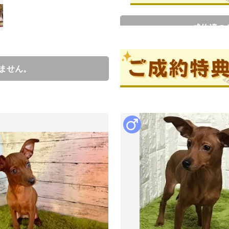
成約済の
ブリーダー情報
ません。
児嶋知也
口コミ
0
ミニピンを始めて約30年　シ
ィアにも協力しています。
ブリーダーからの紹介文