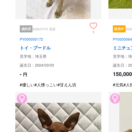
成約済
2026/07/01 更新
販売中
202
0
PY000005172
PY0000064
トイ・プードル
ミニチュ
見学地：埼玉県
見学地：埼
誕生日：2024/03/03
誕生日：202
-
150,000
円
#優しい
#人懐っこい
#甘えん坊
#元気
#人