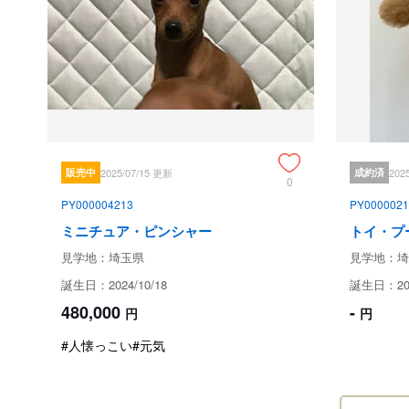
販売中
2025/07/15 更新
成約済
202
0
PY000004213
PY0000021
ミニチュア・ピンシャー
トイ・プ
見学地：埼玉県
見学地：埼
誕生日：2024/10/18
誕生日：202
480,000
-
円
円
#人懐っこい
#元気