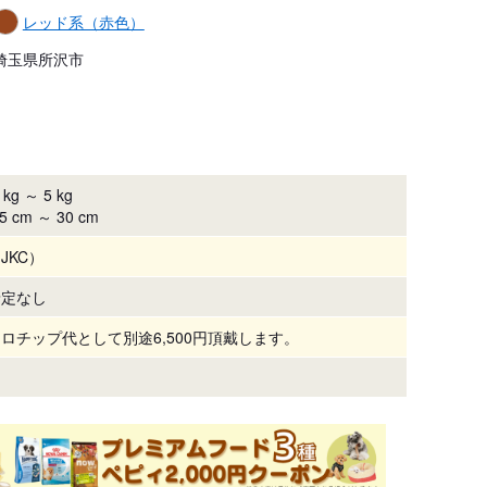
レッド系（赤色）
埼玉県所沢市
kg ～ 5 kg
5 cm ～ 30 cm
JKC）
予定なし
ロチップ代として別途6,500円頂戴します。