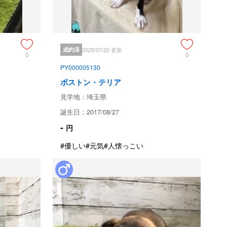
ティーチャンピオン

お問い合わせ下さい。
ためお問い合わせができません。
成約済
2025/07/20 更新
0
0
PY000005130
ボストン・テリア
見学地：埼玉県
誕生日：2017/08/27
-
が病死した場合、全額当店負担で同等・同犬種の子犬を提供
円
#優しい
#元気
#人懐っこい
犬が病死した場合、販売価格の２分の１のご負担で、同等・
店にご一報ください。

治療費の保証及び金銭による保証はされません。販売者は保
る調査権を有し、不正請求の事実が判明した時は代支給した
のために要した経費を飼育者に対し請求できるものとしま
除外されます。
