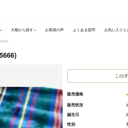
犬種から探す
お客様の声
よくある質問
お気に入りと
05666
666)
この
販売価格
販売状況
誕生日
性別