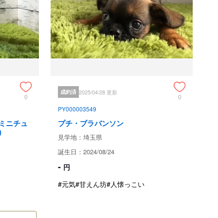
く死亡

けず、そのための死亡

の死亡

。

あった場合
成約済
2025/04/28 更新
0
0
て
PY000003549
×ミニチュ
プチ・ブラバンソン
)
見学地：埼玉県
埼玉県所沢市
誕生日：2024/08/24
-
円
現金
#元気
#甘えん坊
#人懐っこい
銀行振込