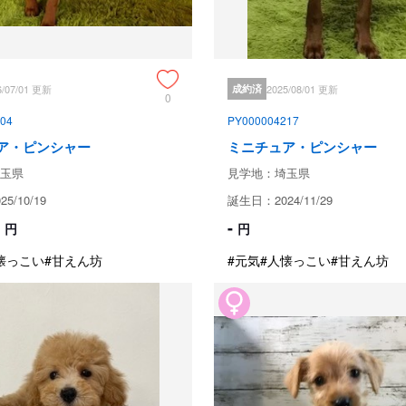
父犬はインターナショナルビュー
早期価格ですので興味のある方は
成約済の
6/07/01 更新
成約済
2025/08/01 更新
0
04
PY000004217
保証とサポート
ア・ピンシャー
ミニチュア・ピンシャー
玉県
見学地：埼玉県
生体保証内容
5/10/19
誕生日：2024/11/29
-
譲渡日7日以内に当該保証対象犬
円
円
いたします。

懐っこい
#甘えん坊
#元気
#人懐っこい
#甘えん坊
譲渡日15日以内に当該保証対象
同犬種の子犬を提供いたします。

なお、獣医師にかかる前にまず当
保証は代犬の提供を行なうもので
障終了後も一カ月間、保証に関す
犬の評価金額及びその調査・回収
す。

生命保証に関して、以下の場合は