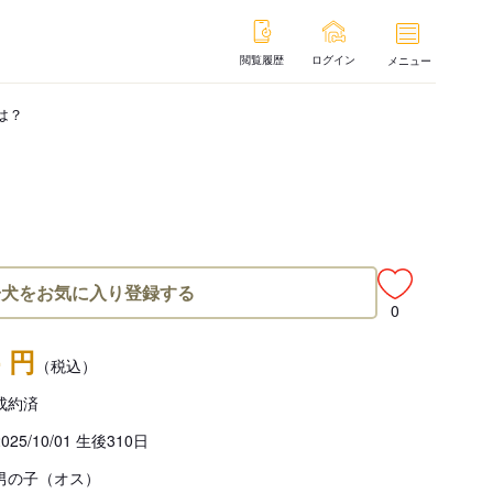
閲覧履歴
ログイン
メニュー
は？
子犬をお気に入り登録する
0
- 円
（税込）
成約済
2025/10/01 生後310日
男の子（オス）