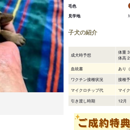
毛色
見学地
子犬の紹介
体重 3 
成犬時予想
体高 2
血統書
あり（
ワクチン接種状況
接種
マイクロチップ代
マイク
引き渡し時期
12月