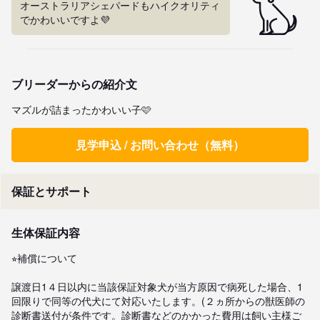
オーストラリアシェパードもハイクオリティ
でかわいいですよ💜
ブリーダーからの紹介文
マズルが詰まったかわいい子🩷
見学申込 / お問い合わせ（無料）
保証とサポート
生体保証内容
⭐︎補償について

譲渡日1４日以内に当該保証対象犬が当方原因で病死した場合、1
回限りで同等の代犬にて対応いたします。(２ヵ所からの獣医師の
診断書送付が条件です。診断書などのかかった費用は飼い主様ご