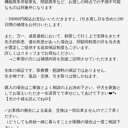
機能異常停留睾丸、関節異常など、お渡しの時点での予測不可能
なものは対象外になります

・33000円税込お支払いいただきますと、(引き渡し日を含めた)30
日間の補償をお付けいたします。

また、万一、成長過程において、飼育して行く上で支障をきたす
先天的疾患、遺伝疾患があった場合は、同額同程度の仔を当犬舎
が選定しご提供する追加保証制度もございます。

詳しくはスタッフまでお尋ねください。

　→ご希望の方には補償内容を別途ご説明させていただきます。

生体の保証です。医療費・慰謝料の保証ではありません。

生き物です。返品・交換、引き取りは致しかねます。

購入の場合はご家族とよく相談の上お決め下さい。仔犬を家族と
してお迎えいただき一生涯育てて幸せにしてあげて下さい❤️🐾
【犬の十戒を読んでね🐶】

✅お客様の都合による返金、交換は一切出来ませんのでご了承く
ださい。

（どうしても終始一緒に暮らすことが困難の場合は一度ご相談下
さい。）