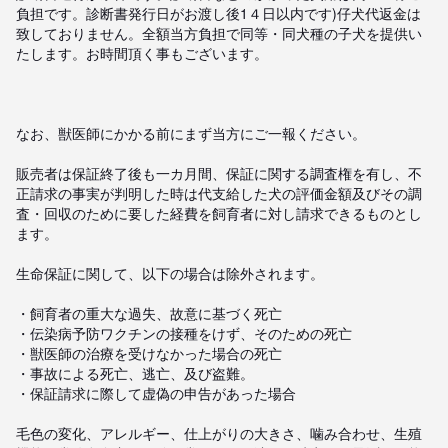
負担です。診断書発行日がお渡し後1４日以内です)仔犬代返金は
致しておりません。全額当方負担で同等・同犬種の子犬を提供い
たします。お時間頂く事もございます。

なお、獣医師にかかる前にまず当方にご一報ください。

販売者は保証終了後も一カ月間、保証に関する調査権を有し、不
正請求の事実が判明した時は代支給した犬の評価金額及びその調
査・回収のために要した経費を飼育者に対し請求できるものとし
ます。

生命保証に関して、以下の場合は除外されます。

・飼育者の重大な過失、故意に基づく死亡

・伝染病予防ワクチンの接種をけず、そのための死亡

・獣医師の治療を受けなかった場合の死亡

・事故による死亡、逃亡、及び盗難。

・保証請求に際して虚偽の申告があった場合

毛色の変化、アレルギー、仕上がりの大きさ、噛み合わせ、生殖