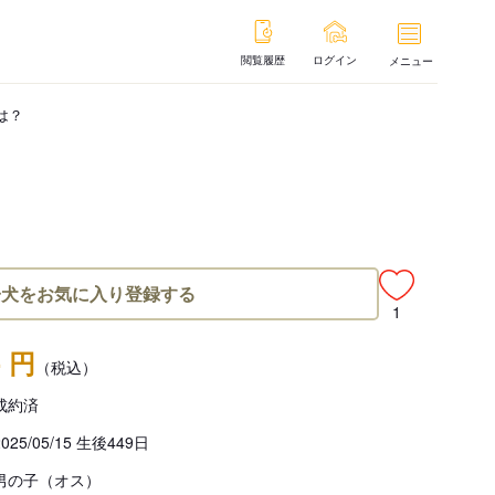
閲覧履歴
ログイン
メニュー
は？
子犬をお気に入り登録する
1
- 円
（税込）
成約済
2025/05/15 生後449日
男の子（オス）