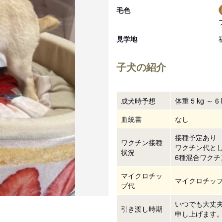
毛色
見学地
子犬の紹介
成犬時予想
体重 5 kg ～ 6 
血統書
なし
接種予定あり
ワクチン接種
ワクチン代とし
状況
6種混合ワクチン
マイクロチッ
マイクロチップ
プ代
いつでも大丈
引き渡し時期
申し上げます