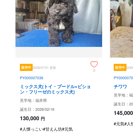
販売中
2026/07/01 更新
販売中
202
0
PY000007036
PY0000070
ミックス犬(トイ・プードル×ビショ
チワワ
ン・フリーゼのミックス犬)
見学地：福
見学地：福井県
誕生日：202
誕生日：2026/02/16
145,000
130,000
円
#元気
#人
#人懐っこい
#甘えん坊
#元気