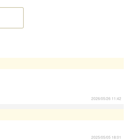
。ご見学前の他店、ショップ、ブリーダー様の立ち寄りは感
意事項
以下の子犬の引き渡しは禁止されています。
相談のうえ、生後57日以降の日程でご決定ください。
ている日本犬種（柴犬、秋田犬、紀州犬、甲斐犬、北海
日を経過していれば販売、引渡しができるものとする特例
項
20年6月1日より改正された動物愛護管理法第21条の4に
2026/05/26 11:42
る場所を事業所に限定する
。
った上、お迎えいただきますよう、お願いいたします。
2025/05/05 18:01