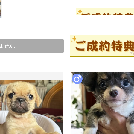
成約済の
ません。
ブリーダー情報
阿部佳奈
口コミ
3
わんこたちのことをいちばんに
びと過ごしております。