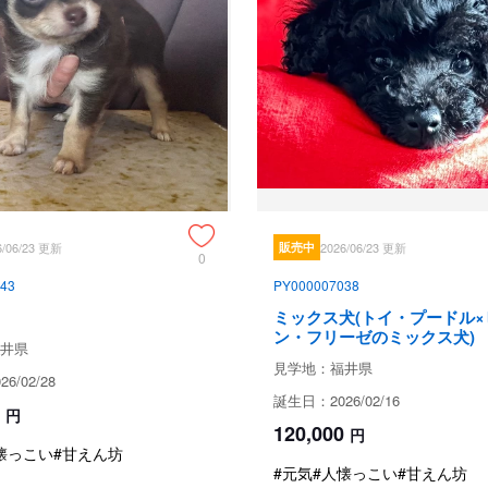
電話やLINE等でいつでもご相談
見学、受け渡しについ
犬舎所在地
お支払い方法
6/06/23 更新
販売中
2026/06/23 更新
0
43
PY000007038
ミックス犬(トイ・プードル×
ン・フリーゼのミックス犬)
井県
予約金
見学地：福井県
6/02/28
誕生日：2026/02/16
円
120,000
円
懐っこい
#甘えん坊
見学についての注意事項
#元気
#人懐っこい
#甘えん坊