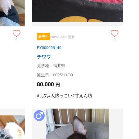
ーンの男の子！

販売中
2026/07/01 更新
です。

0
0
願い申し上げます。
PY000006140
チワワ
ためお問い合わせができません。
見学地：福井県
誕生日：2025/11/09
80,000
円
#元気
#人懐っこい
#甘えん坊
1週間、先天性異常の場合は1ヶ月間の保証があります。