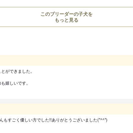
前日までにご予約お願い致します
染対策のためご遠慮ください。
このブリーダーの子犬を
もっと見る
引き渡し時期についての注
動物愛護法により、生後56日
お引き渡し日はブリーダーとご
また天然記念物として指定され
道犬、四国犬）に限り生後49
措置が設けられています。
とができました。

お迎えにあたっての注意事
のも嬉しいです。
子犬のお迎えにあたっては、20
より、
対面説明・現物確認を実施す
ことが義務付けられております
すごく優しい方でした!!ありがとうございました(*^^*)
必ず事業所にて見学・対面を行