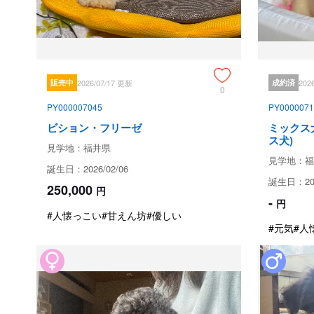
販売中
2026/07/17 更新
成約済
202
0
PY000007045
PY0000071
ビション・フリーゼ
ミックス
ス犬)
見学地：福井県
見学地：福
誕生日：2026/02/06
誕生日：202
250,000
円
-
円
#人懐っこい
#甘えん坊
#優しい
#元気
#人