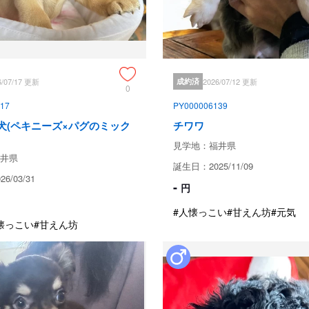
ブリーダーからの紹介文
かわいいペキパグくんです。フォ
6/07/17 更新
成約済
2026/07/12 更新
人懐っこく、元気いっぱいな男の子
0
とっても良い子です。よろしくお
17
PY000006139
犬(ペキニーズ×パグのミック
チワワ
成約済の
見学地：福井県
井県
誕生日：2025/11/09
保証とサポート
6/03/31
-
円
#人懐っこい
#甘えん坊
#元気
生体保証内容
懐っこい
#甘えん坊
感染症で万が一亡くなった場合は
引き渡し後のサポート