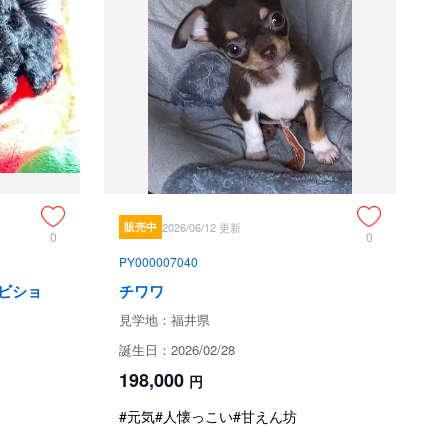
してください。
て
福井県あわら市東山
現金
クレジット（VISA.JCB.マスターカード.アメックス）
販売中
2026/06/12 更新
銀行振込
0
0
現金書留
PY000007040
ビショ
チワワ
見学地：福井県
一律50000円ご入金いただいてます。お客さまご都合のキャ
誕生日：2026/02/28
ンセル時は返金できかねます。
198,000
円
#元気
#人懐っこい
#甘えん坊