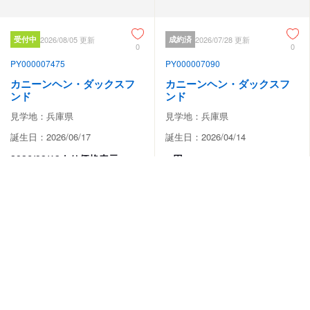
受付中
2026/08/05 更新
成約済
2026/07/28 更新
0
0
PY000007475
PY000007090
カニーンヘン・ダックスフ
カニーンヘン・ダックスフ
ンド
ンド
見学地：兵庫県
見学地：兵庫県
誕生日：2026/06/17
誕生日：2026/04/14
-
2026/08/13より価格表示
円
動画あり
#人懐っこい
#人懐っこい