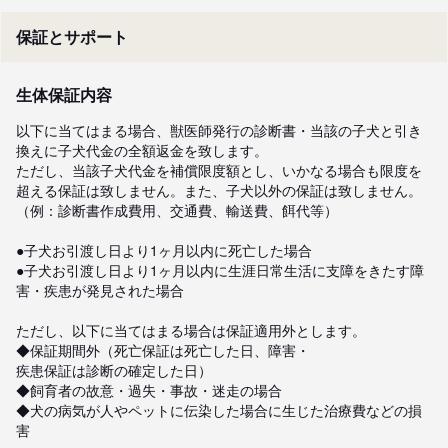
保証とサポート
生体保証内容
以下に当てはまる場合、獣医師発行の診断書・当該の子犬と引き
換えに子犬代金の全額返金を致します。

ただし、当該子犬代金を補償限度額とし、いかなる場合も限度を
超える保証は致しません。また、子犬以外の保証は致しません。
（例：診断書作成費用、交通費、輸送費、餌代等）

●子犬お引渡し日より1ヶ月以内に死亡した場合

●子犬お引渡し日より1ヶ月以内に生涯日常生活に支障をきたす障
害・疾患が発見された場合

ただし、以下に当てはまる場合は保証適用外とします。

◆保証期間外（死亡保証は死亡した日、障害・

疾患保証は診断の確定した日）

◆飼育者の故意・過失・事故・迷走の場合

◆犬の病気が人やペットに伝染した場合に生じた治療費などの損
害