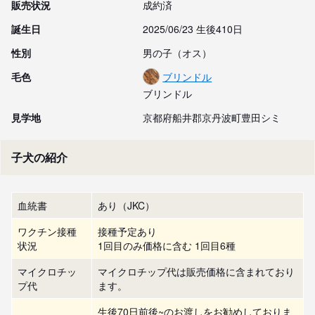
販売状況
成約済
誕生日
2025/06/23 生後410日
性別
男の子（オス）
毛色
ブリンドル
ブリンドル
見学地
京都府船井郡京丹波町豊田シミ
子犬の紹介
血統書
あり（JKC）
ワクチン接種
接種予定あり
状況
1回目のみ価格に含む 1回目6種
マイクロチッ
マイクロチップ代は販売価格に含まれており
プ代
ます。
生後70日前後~のお渡しをお勧めしておりま