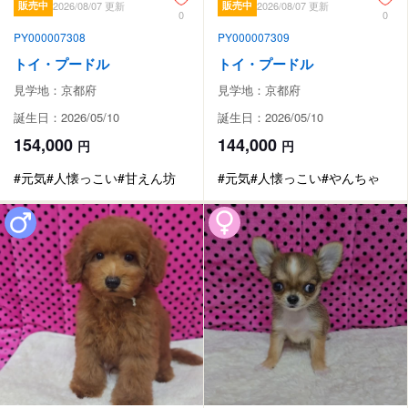
販売中
2026/08/07 更新
販売中
2026/08/07 更新
0
0
PY000007308
PY000007309
トイ・プードル
トイ・プードル
見学地：京都府
見学地：京都府
誕生日：2026/05/10
誕生日：2026/05/10
154,000
144,000
円
円
#元気
#人懐っこい
#甘えん坊
#元気
#人懐っこい
#やんちゃ