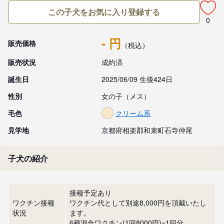
この子犬をお気に入り登録する
0
- 円
販売価格
（税込）
販売状況
成約済
誕生日
2025/06/09 生後424日
性別
女の子（メス）
毛色
クリーム系
見学地
京都府相楽郡和束町石寺仲尾
子犬の紹介
接種予定あり
ワクチン接種
ワクチン代として別途8,000円を頂戴いたし
状況
ます。
6種混合ワクチン(1回8000円)×1回分