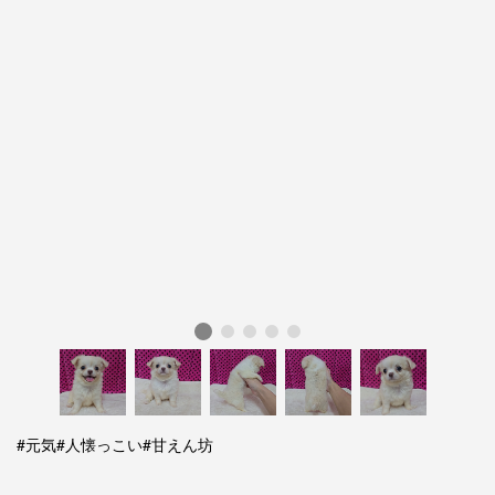
#元気
#人懐っこい
#甘えん坊