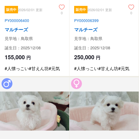
販売中
2026/02/01 更新
販売中
2026/02/01 更新
0
0
PY000006400
PY000006399
マルチーズ
マルチーズ
見学地：鳥取県
見学地：鳥取県
誕生日：2025/12/08
誕生日：2025/12/08
155,000
250,000
円
円
#人懐っこい
#甘えん坊
#元気
#人懐っこい
#甘えん坊
#元気