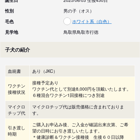
誕生日
2025/06/03 生後430日
性別
男の子（オス）
毛色
ホワイト系（白色）
見学地
鳥取県鳥取市行徳
子犬の紹介
血統書
あり（JKC）
接種予定あり
ワクチン
ワクチン代として別途8,000円を頂戴いたします。
接種状況
６種混合ワクチン1回接種につき別途
マイクロ
マイクロチップ代は販売価格に含まれておりま
チップ代
す。
ご購入お申込み後、ご入金が確認出来次第、ご希
引き渡し
望の日時にお引き渡しいたします。

時期
＊健康診断＆ワクチン接種後　生後６０日以降