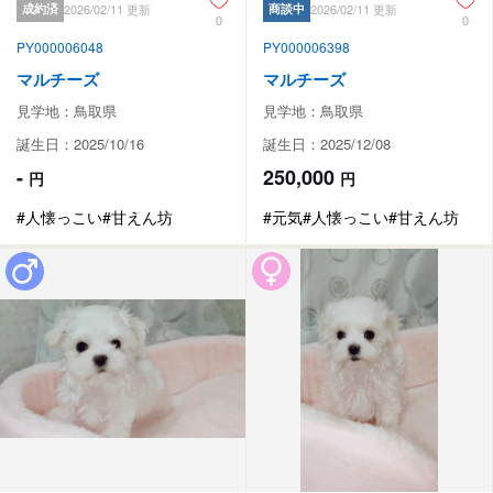
成約済
2026/02/11 更新
商談中
2026/02/11 更新
0
0
PY000006048
PY000006398
マルチーズ
マルチーズ
見学地：鳥取県
見学地：鳥取県
誕生日：2025/10/16
誕生日：2025/12/08
-
250,000
円
円
#人懐っこい
#甘えん坊
#元気
#人懐っこい
#甘えん坊