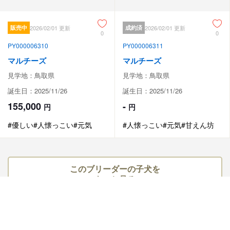
販売中
2026/02/01 更新
成約済
2026/02/01 更新
0
0
PY000006310
PY000006311
マルチーズ
マルチーズ
見学地：鳥取県
見学地：鳥取県
誕生日：2025/11/26
誕生日：2025/11/26
155,000
-
円
円
#優しい
#人懐っこい
#元気
#人懐っこい
#元気
#甘えん坊
このブリーダーの子犬を
もっと見る