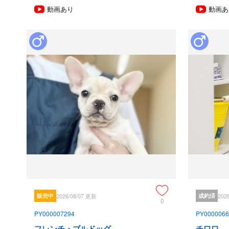
動画あり
動画あ
販売中
2026/08/07 更新
成約済
202
0
PY000007294
PY0000066
フレンチ・ブルドッグ
チワワ