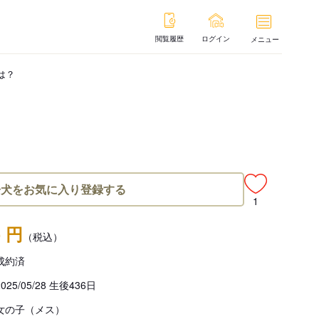
閲覧履歴
ログイン
メニュー
は？
子犬をお気に入り登録する
1
- 円
（税込）
成約済
2025/05/28 生後436日
女の子（メス）