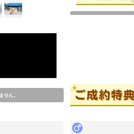
成約済の
ブリーダー情報
近藤正幸
口コミ
5
ません。
チワワ、ボストンテリア、フレ
ーです。

飼育経験豊富なスタッフが対応
ご相談下さい!