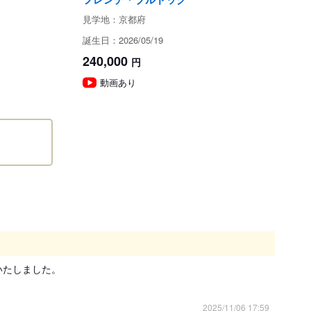
現金
見学地：京都府
クレジット（Visa、JCB、Master、Amex等）
誕生日：2026/05/19
銀行振込
240,000
円
現金書留
バーコード決済（PayPay ペットローン）
動画あり
代金の50%をいただいております。
前にご連絡をお願いいたします。
意事項
たしました。

以下の子犬の引き渡しは禁止されています。
相談のうえ、生後57日以降の日程でご決定ください。
ている日本犬種（柴犬、秋田犬、紀州犬、甲斐犬、北海
2025/11/06 17:59