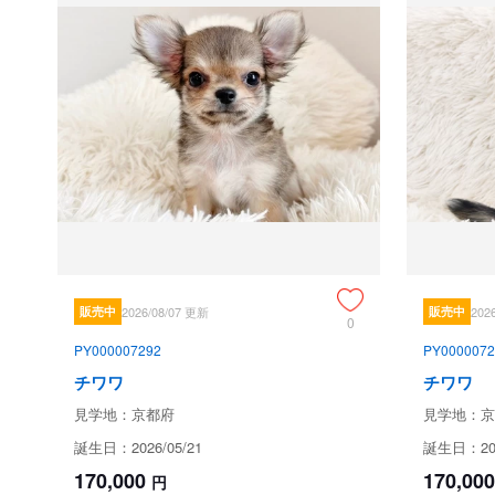
販売中
2026/08/07 更新
販売中
202
0
PY000007292
PY0000072
チワワ
チワワ
見学地：京都府
見学地：京
誕生日：2026/05/21
誕生日：202
170,000
170,000
円