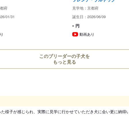
お支払い方法
都府
見学地：京都府
6/01/31
誕生日：2026/06/09
-
円
り
動画あり
このブリーダーの子犬を
予約金
もっと見る
見学についての注意事項
当日のご見学も可能ですので、事
引き渡し時期についての注
た様子が感じられ、実際に見学に行かせていただき犬に会い更に納得い
動物愛護法により、生後56日
お引き渡し日はブリーダーとご
また天然記念物として指定され