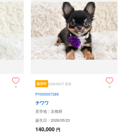
す♪

のかわいらしい子です♡

　ぜひご見学にて♡

学もできますので

ためお問い合わせができません。
販売中
2026/08/07 更新
0
0
PY000007289
チワワ
見学地：京都府
行の診断書・当該の子犬と引き換えに子犬代金の全額返金を
誕生日：2026/05/23
額とし、いかなる場合も限度を超える保証は致しません。ま
140,000
円
。（例：診断書作成費用、交通費、輸送費、餌代等）
