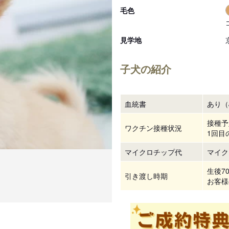
毛色
見学地
子犬の紹介
血統書
あり（
接種予
ワクチン接種状況
1回目
マイクロチップ代
マイク
生後7
引き渡し時期
お客様