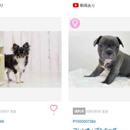
り
動画あり
●子犬お引渡し日より1ヶ月以内に
●子犬お引渡し日より1ヶ月以内
ただし、以下に当てはまる場合は
◆保証期間外（死亡保証は死亡し
疾患保証は診断の確定した日）

◆飼育者の故意・過失・事故・迷走
◆犬の病気が人やペットに伝染し
引き渡し後のサポート
子犬のお迎え後も、経験豊富なス
もご連絡ください。
見学、受け渡しについ
6/08/07 更新
成約済
2026/08/06 更新
犬舎所在地
1
96
PY000007384
フレンチ・ブルドッグ