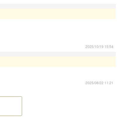
日を経過していれば販売、引渡しができるものとする特例
項
20年6月1日より改正された動物愛護管理法第21条の4に
2025/10/19 15:54
る場所を事業所に限定する
。
った上、お迎えいただきますよう、お願いいたします。
2025/08/22 11:21