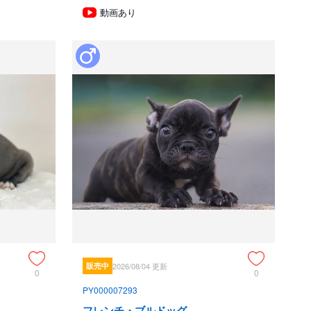
動画あり
死亡した場合

に生涯日常生活に支障をきたす障害・疾患が発見された場合

保証適用外とします。

た日、障害・

の場合

た場合に生じた治療費などの損害
タッフと獣医師がおりますので、飼育相談・健康相談いつで
て
販売中
2026/08/04 更新
京都府船井郡京丹波町豊田シミ
0
0
PY000007293
フレンチ・ブルドッグ