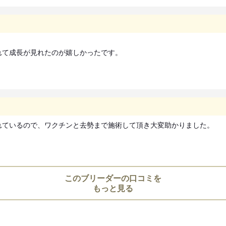
道犬、四国犬）に限り生後49
措置が設けられています。
お迎えにあたっての注意事
て成長が見れたのが嬉しかったです。

子犬のお迎えにあたっては、20
より、
対面説明・現物確認を実施す
ことが義務付けられております
必ず事業所にて見学・対面を行
れているので、ワクチンと去勢まで施術して頂き大変助かりました。
このブリーダーの口コミを
もっと見る