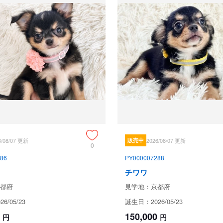
ブリーダーからの紹介文
ゴールドのような綺麗な毛色の子で
普段は穏やか♪

遊び好きで甘えん坊で明るい性格
なんとも言えないこの可愛らしさ
お遠方の方はまずはオンライン見
お気軽にご予約ください💕
成約済の
保証とサポート
6/08/07 更新
販売中
2026/08/07 更新
0
86
PY000007288
生体保証内容
チワワ
都府
見学地：京都府
以下に当てはまる場合、獣医師発
致します。

6/05/23
誕生日：2026/05/23
ただし、当該子犬代金を補償限度
150,000
円
円
た、子犬以外の保証は致しません