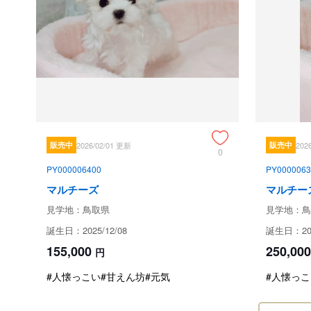
販売中
2026/02/01 更新
販売中
202
0
PY000006400
PY0000063
マルチーズ
マルチー
見学地：鳥取県
見学地：鳥
誕生日：2025/12/08
誕生日：202
155,000
250,000
円
#人懐っこい
#甘えん坊
#元気
#人懐っこ