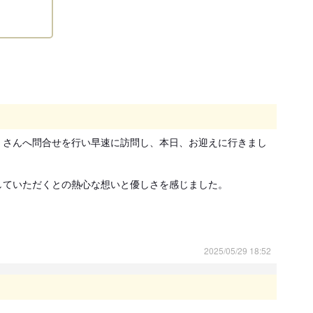
て
鳥取県鳥取市行徳
 さんへ問合せを行い早速に訪問し、本日、お迎えに行きまし
現金
ていただくとの熱心な想いと優しさを感じました。

銀行振込
体価格の３０％を予約金としてお支払いいただければ、他の
2025/05/29 18:52
お客様からのお問い合わせを受け付けせず、商談中の状態へ
と切り替えさせていただきます。

残金につきましては引き渡し日当日にお支払いください。

キャンセルの場合、予約金は返金いたしません。