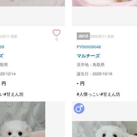
ブリーダーからの紹介文
タレ目でマズルの短い可愛い女の子
6/02/11 更新
成約済
2026/02/11 更新
お母さんの愛情を受けて、すくす
0
とっても可愛い子に成長しそうです。
59
PY000006048
ズ
マルチーズ
お父さん　毛色：ホワイト

　　　　　体重：2.7kg　

取県
見学地：鳥取県
お母さん　毛色：ホワイト

5/12/14
誕生日：2025/10/16
　　　　　体重：2.7kg

-
円
円
お顔立ちへのこだわりはもちろん
だわりの子犬です。💓

い
#甘えん坊
#人懐っこい
#甘えん坊
ぜひご予約の上、かわいい子犬た
🎁 ご成約特典🎁

子犬が生まれてからお迎えまでの成長