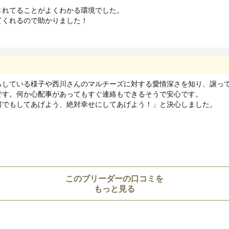
れてることがよくわかる環境でした。

てくれるので助かりました！
見学についての注意事項
●見学について

　事前に連絡の上、日時の予約を
トショップなどに立ち寄らずにお
している様子や西川さんのマルチーズに対する愛情深さを知り、譲って
す。何か心配事があってもすぐ連絡もできるそうで安心です。

引き渡し時期についての注
でもしてあげよう、絶対幸せにしてあげよう！」と決心しました。

動物愛護法により、生後56日
お引き渡し日はブリーダーとご
また天然記念物として指定され
道犬、四国犬）に限り生後49
措置が設けられています。
このブリーダーの口コミを
もっと見る
お迎えにあたっての注意事
子犬のお迎えにあたっては、20
より、