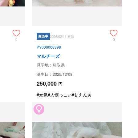
です💞

商談中
2026/02/11 更新
く成長中！

0
0
💘💘

PY000006398
マルチーズ
見学地：鳥取県
誕生日：2025/12/08
250,000
円
、健康面にも配慮しながら、わが子のように大切に育てたこ
#元気
#人懐っこい
#甘えん坊
ちに会いに来てください！

記録の動画を LINE で随時 送ります。(可愛いですよ)