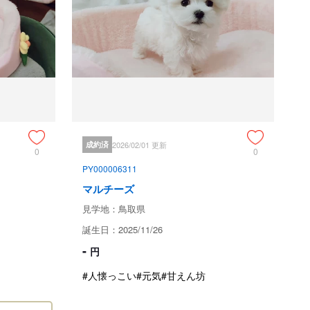
ためお問い合わせができません。
天性疾患により死亡した場合は、代替犬のお渡し、もしくは
。

亡診断書が必要になります。また、死亡当日のご連絡と診断
成約済
2026/02/01 更新
0
0
。

PY000006311
費等は、お客様のご負担でお願い致します。

マルチーズ
させていただきますので、ご了承くださいませ。

見学地：鳥取県
象ペットの飼育者、並びに第三者の故意・過失による死亡

いでの死亡

誕生日：2025/11/26
以上の場合）を受けないことによる死亡

-
円
電死等による死亡

#人懐っこい
#元気
#甘えん坊