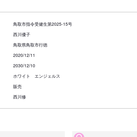
対面説明・現物確認を実施す
ことが義務付けられております
必ず事業所にて見学・対面を行
鳥取市指令受健生第2025-15号
西川優子
鳥取県鳥取市行徳
2020/12/11
2030/12/10
ホワイト エンジェルス
販売
西川修