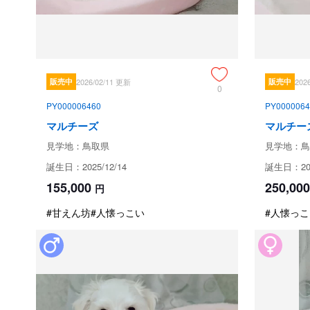
販売中
2026/02/11 更新
販売中
202
0
PY000006460
PY0000064
マルチーズ
マルチー
見学地：鳥取県
見学地：鳥
誕生日：2025/12/14
誕生日：202
155,000
250,000
円
#甘えん坊
#人懐っこい
#人懐っこ