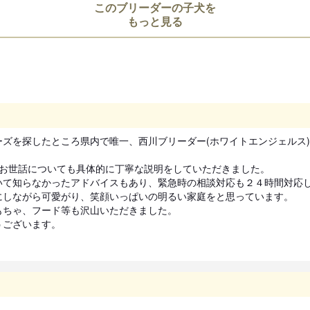
このブリーダーの子犬を
引き渡し後のサポート
もっと見る
子犬の飼育相談や体調の相談

をLINE や電話で行います。
見学、受け渡しについ
犬舎所在地
ズを探したところ県内で唯一、西川ブリーダー(ホワイトエンジェルス)
お支払い方法
て知らなかったアドバイスもあり、緊急時の相談対応も２４時間対応し
しながら可愛がり、笑顔いっぱいの明るい家庭をと思っています。

ちゃ、フード等も沢山いただきました。

うございます。
予約金