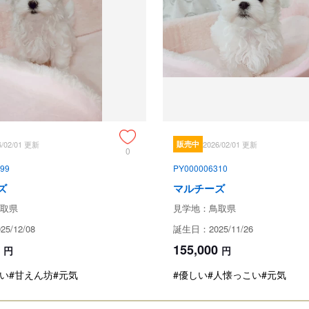
成約済の
保証とサポート
生体保証内容
子犬お引渡し後、３０日以内に先
ご購入金額の半額をご返金致します
その場合は、２か所の獣医師の死
6/02/01 更新
販売中
2026/02/01 更新
0
書を１週間以内に郵送して頂きます
99
PY000006310
治療費・検査費・診断書費・交通
ズ
マルチーズ
また、下記の場合は保証対象外と
取県
見学地：鳥取県
(1) 契約者、ペット購入者、対
(2) 獣医師の適切な治療を受けな
5/12/08
誕生日：2025/11/26
(3) 伝染病予防接種（３ヶ月齢
155,000
円
円
(4) 天災、事故による死亡

(5) 誤飲が原因による窒息死、感
い
#甘えん坊
#元気
#優しい
#人懐っこい
#元気
(6) 第三者への譲渡後の死亡