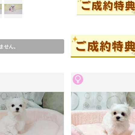
成約済の
ません。
ブリーダー情報
西川修ブ
口コミ
5
一般家庭で少数飼育しています。
愛情たっぷり、家族同然に親犬
お迎えした後もしっかりサポー
る方も安心してください。