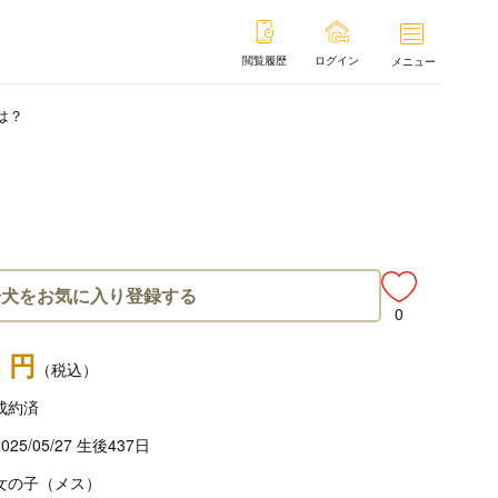
閲覧履歴
ログイン
メニュー
は？
子犬をお気に入り登録する
0
- 円
（税込）
成約済
2025/05/27 生後437日
女の子（メス）