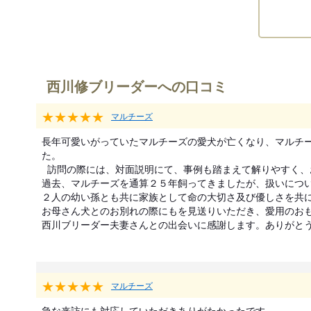
西川修ブリーダーへの口コミ
★★★★★
マルチーズ
長年可愛いがっていたマルチーズの愛犬が亡くなり、マルチー
た。

  訪問の際には、対面説明にて、事例も踏まえて解りやすく、お世話についても具体的に丁寧な説明をしていただきました。

過去、マルチーズを通算２５年飼ってきましたが、扱いについ
２人の幼い孫とも共に家族として命の大切さ及び優しさを共に
お母さん犬とのお別れの際にもを見送りいただき、愛用のおも
西川ブリーダー夫妻さんとの出会いに感謝します。ありがと
★★★★★
マルチーズ
急な来訪にも対応していただきありがたかったです。
