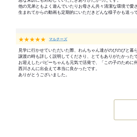
他の兄弟ともよく遊んでいたりお母さん共々清潔な環境で愛さ
生まれてからの動画も定期的にいただきどんな様子かも送っ
★★★★★
マルチーズ
見学に行かせていただいた際、わんちゃん達がのびのびと暮ら
譲渡の時も詳しく説明してくださり、とてもありがたかったで
お迎えしたパピーちゃんも元気で活発で、「この子のために何
西川さんに出会えて本当に良かったです。

ありがとうございました。