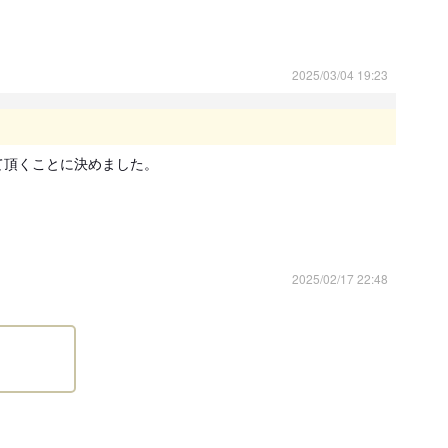
2025/03/04 19:23
お願い致します。ワンちゃんの感染病予防の為、当日はペッ
越し下さい。
頂くことに決めました。

意事項
以下の子犬の引き渡しは禁止されています。
相談のうえ、生後57日以降の日程でご決定ください。
ている日本犬種（柴犬、秋田犬、紀州犬、甲斐犬、北海
2025/02/17 22:48
日を経過していれば販売、引渡しができるものとする特例
項
20年6月1日より改正された動物愛護管理法第21条の4に