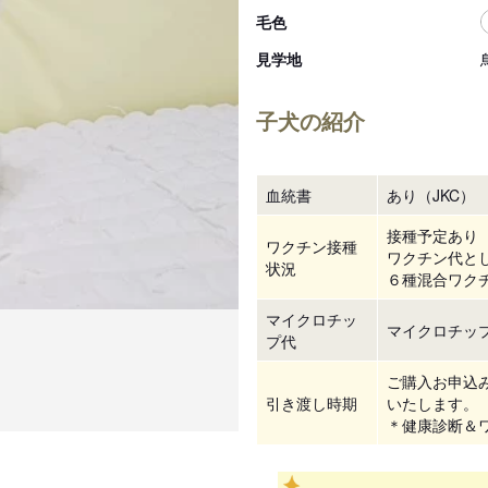
毛色
見学地
子犬の紹介
血統書
あり（JKC）
接種予定あり
ワクチン接種
ワクチン代とし
状況
６種混合ワク
マイクロチッ
マイクロチッ
プ代
ご購入お申込
引き渡し時期
いたします。

＊健康診断＆