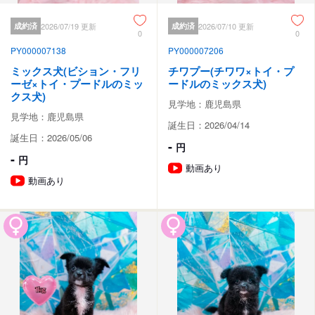
成約済
2026/07/19 更新
成約済
2026/07/10 更新
0
0
PY000007138
PY000007206
ミックス犬(ビション・フリ
チワプー(チワワ×トイ・プ
ーゼ×トイ・プードルのミッ
ードルのミックス犬)
クス犬)
見学地：鹿児島県
見学地：鹿児島県
誕生日：2026/04/14
誕生日：2026/05/06
-
円
-
円
動画あり
動画あり