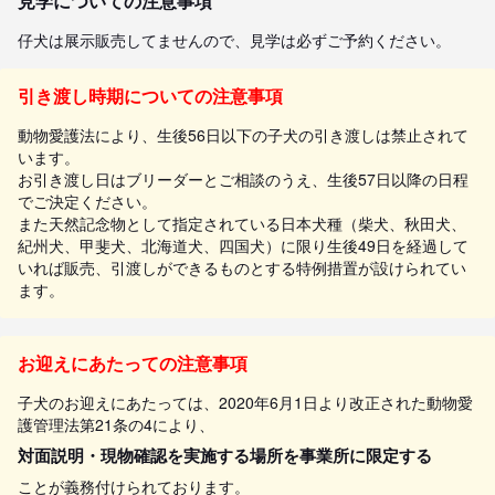
見学についての注意事項
仔犬は展示販売してませんので、見学は必ずご予約ください。
引き渡し時期についての注意事項
動物愛護法により、生後56日以下の子犬の引き渡しは禁止されて
います。
お引き渡し日はブリーダーとご相談のうえ、生後57日以降の日程
でご決定ください。
また天然記念物として指定されている日本犬種（柴犬、秋田犬、
紀州犬、甲斐犬、北海道犬、四国犬）に限り生後49日を経過して
いれば販売、引渡しができるものとする特例措置が設けられてい
ます。
お迎えにあたっての注意事項
子犬のお迎えにあたっては、2020年6月1日より改正された動物愛
護管理法第21条の4により、
対面説明・現物確認を実施する場所を事業所に限定する
ことが義務付けられております。