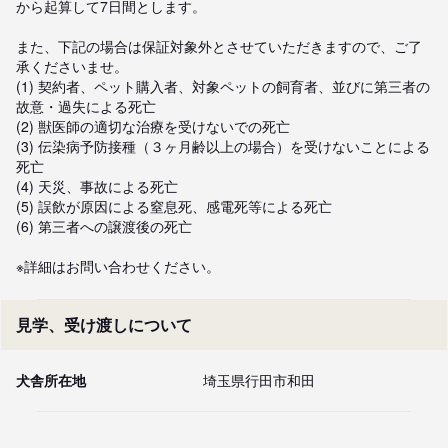
から起算して7日間とします。

また、下記の場合は保証対象外とさせていただきますので、ご了
承くださいませ。

(1) 契約者、ペット購入者、対象ペットの飼育者、並びに第三者の
故意・過失による死亡

(2) 獣医師の適切な治療を受けないでの死亡

(3) 伝染病予防接種（３ヶ月齢以上の場合）を受けないことによる
死亡

(4) 天災、事故による死亡

(5) 誤飲が原因による窒息死、感電死等による死亡

(6) 第三者への譲渡後の死亡

※詳細はお問い合わせください。
見学、受け渡しについて
犬舎所在地
埼玉県行田市和田