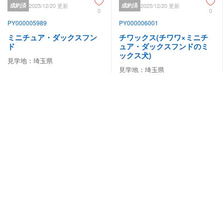
成約済
2025/12/20 更新
成約済
2025/12/20 更新
0
0
PY000005989
PY000006001
ミニチュア・ダックスフン
チワックス(チワワ×ミニチ
ド
ュア・ダックスフンドのミ
ックス犬)
見学地：埼玉県
見学地：埼玉県
誕生日：2025/10/18
誕生日：2025/10/25
-
円
-
円
#おとなしい