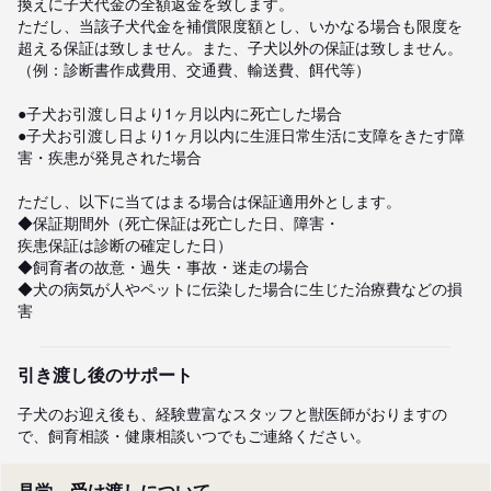
換えに子犬代金の全額返金を致します。

ただし、当該子犬代金を補償限度額とし、いかなる場合も限度を
超える保証は致しません。また、子犬以外の保証は致しません。
（例：診断書作成費用、交通費、輸送費、餌代等）

●子犬お引渡し日より1ヶ月以内に死亡した場合

●子犬お引渡し日より1ヶ月以内に生涯日常生活に支障をきたす障
害・疾患が発見された場合

ただし、以下に当てはまる場合は保証適用外とします。

◆保証期間外（死亡保証は死亡した日、障害・

疾患保証は診断の確定した日）

◆飼育者の故意・過失・事故・迷走の場合

◆犬の病気が人やペットに伝染した場合に生じた治療費などの損
害
引き渡し後のサポート
子犬のお迎え後も、経験豊富なスタッフと獣医師がおりますの
で、飼育相談・健康相談いつでもご連絡ください。
見学、受け渡しについて