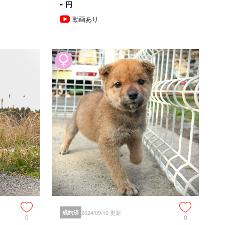
-
円
て
動画あり
千葉県大網白里市
現金
意事項
以下の子犬の引き渡しは禁止されています。
相談のうえ、生後57日以降の日程でご決定ください。
ている日本犬種（柴犬、秋田犬、紀州犬、甲斐犬、北海
日を経過していれば販売、引渡しができるものとする特例
成約済
2024/09/10 更新
0
0