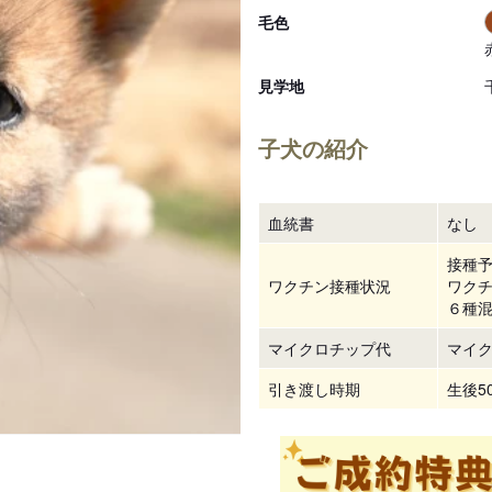
毛色
見学地
子犬の紹介
血統書
なし
接種
ワクチン接種状況
ワクチ
６種
マイクロチップ代
マイク
引き渡し時期
生後5