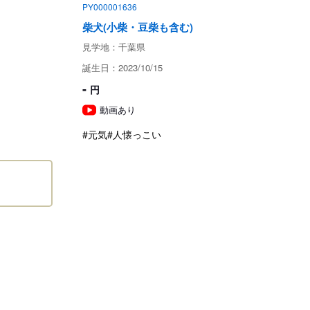
PY000001636
柴犬(小柴・豆柴も含む)
項
見学地：千葉県
20年6月1日より改正された動物愛護管理法第21条の4に
誕生日：2023/10/15
-
円
る場所を事業所に限定する
動画あり
。
った上、お迎えいただきますよう、お願いいたします。
#元気
#人懐っこい