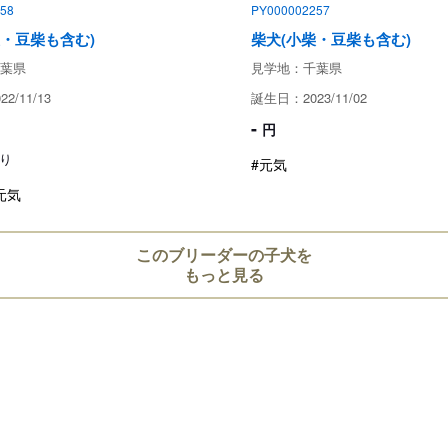
58
PY000002257
柴・豆柴も含む)
柴犬(小柴・豆柴も含む)
お迎えにあたっての注意事
葉県
見学地：千葉県
子犬のお迎えにあたっては、20
2/11/13
誕生日：2023/11/02
より、
-
円
対面説明・現物確認を実施す
り
#元気
ことが義務付けられております
必ず事業所にて見学・対面を行
元気
このブリーダーの子犬を
もっと見る