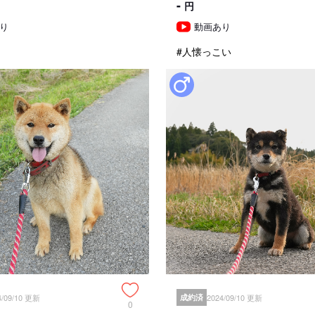
-
円
見学、受け渡しについ
り
動画あり
#人懐っこい
犬舎所在地
お支払い方法
見学についての注意事項
準備中
引き渡し時期についての注
動物愛護法により、生後56日
お引き渡し日はブリーダーとご
また天然記念物として指定され
道犬、四国犬）に限り生後49
4/09/10 更新
成約済
2024/09/10 更新
0
措置が設けられています。