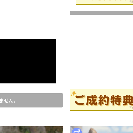
成約済の
ブリーダー情報
井沢英洋
口コミ
0
ません。
ブリーダーからの紹介文
カワイイ♪ 赤柴の女の子です。
成約済の