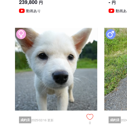
239,800
-
円
円
動画あり
動画あ
成約済
2025/02/16 更新
成約済
202
0