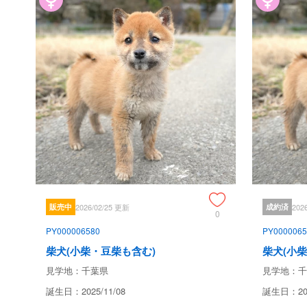
販売中
2026/02/25 更新
成約済
202
0
PY000006580
PY0000065
柴犬(小柴・豆柴も含む)
柴犬(小
見学地：千葉県
見学地：千
誕生日：2025/11/08
誕生日：202