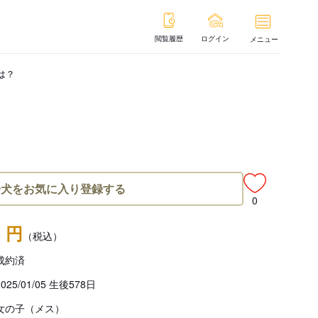
閲覧履歴
ログイン
メニュー
は？
子犬をお気に入り登録する
0
- 円
（税込）
成約済
2025/01/05 生後578日
女の子（メス）