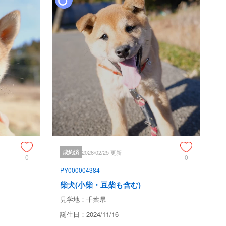
犬が当犬舎在籍時に起因する病死、重度障害が起きた場合、
供いたします(同等評価の犬が居ない場合に限り犬本体の受
す)。

にご一報ください(緊急性がある場合この限りでない)。

体の受け取り金額を上限としての返金)の提供を行なうもので
はされません。販売者は保証終了後も保証に関する調査権を
時は支給した犬の評価金額及びその調査・回収のために要し
ものとします。

成約済
2026/02/25 更新
0
0
除外されます。



PY000004384
けず、そのための死亡

柴犬(小柴・豆柴も含む)
の死亡

。

見学地：千葉県
あった場合
誕生日：2024/11/16