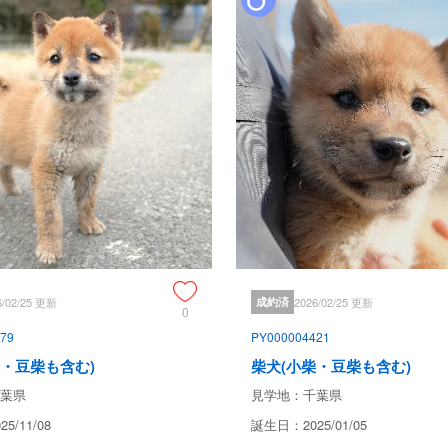
保証とサポート
生体保証内容
譲渡日10日以内に当該保証対象
全額当方負担で同等評価の犬を提
け取り金額を上限として返金致しま
なお、獣医師にかかる前にまず当方
保証は同等評価の犬(または犬本
治療費の保証及び金銭による保証
有し、不正請求の事実が判明した
た経費を飼育者に対し請求できる
6/02/25 更新
成約済
2026/02/25 更新
0
生命保証に関して、以下の場合は
・飼育者の過失、故意に基づく死亡
79
PY000004421
・伝染病予防ワクチンの接種を受
柴・豆柴も含む)
柴犬(小柴・豆柴も含む)
・獣医師の治療を受けなかった場合
・事故による死亡、逃亡、及び盗難
葉県
見学地：千葉県
・保証請求に際して虚偽の申告が
5/11/08
誕生日：2025/01/05