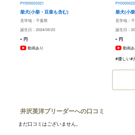
PY000003321
PY0000022
柴犬(小柴・豆柴も含む)
柴犬(小
見学地：千葉県
見学地：千
誕生日：2024/05/23
誕生日：202
-
-
円
円
動画あり
動画あ
#優しい
#
井沢英洋ブリーダーへの口コミ
まだ口コミはございません。