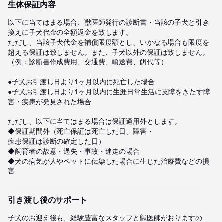
生体保証内容
以下に当てはまる場合、獣医師発行の診断書・当該の子犬と引き
換えに子犬代金の全額返金を致します。

ただし、当該子犬代金を補償限度額とし、いかなる場合も限度を
超える保証は致しません。また、子犬以外の保証は致しません。
（例：診断書作成費用、交通費、輸送費、餌代等）

●子犬お引渡し日より1ヶ月以内に死亡した場合

●子犬お引渡し日より1ヶ月以内に生涯日常生活に支障をきたす障
害・疾患が発見された場合

ただし、以下に当てはまる場合は保証適用外とします。

◆保証期間外（死亡保証は死亡した日、障害・

疾患保証は診断の確定した日）

◆飼育者の故意・過失・事故・迷走の場合

◆犬の病気が人やペットに伝染した場合に生じた治療費などの損
害
引き渡し後のサポート
子犬のお迎え後も、経験豊富なスタッフと獣医師がおりますの