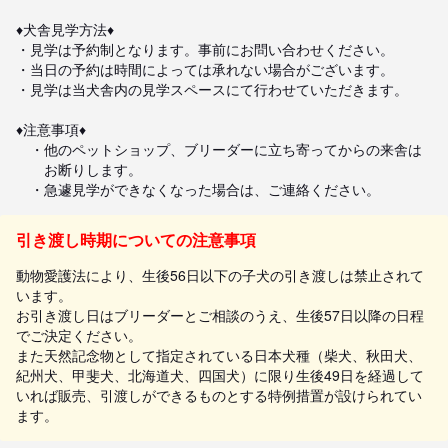
♦️犬舎見学方法♦️

・見学は予約制となります。事前にお問い合わせください。

・当日の予約は時間によっては承れない場合がございます。

・見学は当犬舎内の見学スペースにて行わせていただきます。

♦️注意事項♦️

　・他のペットショップ、ブリーダーに立ち寄ってからの来舎は

　　お断りします。

　・急遽見学ができなくなった場合は、ご連絡ください。
引き渡し時期についての注意事項
動物愛護法により、生後56日以下の子犬の引き渡しは禁止されて
います。
お引き渡し日はブリーダーとご相談のうえ、生後57日以降の日程
でご決定ください。
また天然記念物として指定されている日本犬種（柴犬、秋田犬、
紀州犬、甲斐犬、北海道犬、四国犬）に限り生後49日を経過して
いれば販売、引渡しができるものとする特例措置が設けられてい
ます。