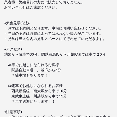
業者様、繁殖目的の方には販売しておりません。

お問い合わせはご遠慮ください。

♦️犬舎見学方法♦️

・見学は予約制となります。事前にお問い合わせください。

・当日の予約は時間によっては承れない場合がございます。

・見学は当犬舎内の見学スペースにて行わせていただきます。

♦️アクセス♦️

池袋から電車で30分、関越練馬ICから川越ICまでは車で２0分

　🚙車でお越しになられるお客様

　　関越自動車道　川越ICから5分

　　＊駐車場もあります！！

　🚃電車でお越しになられるお客様

　　西武新宿線　南大塚から車で10分

　　東武東上線　川越駅から車で15分

　　＊車で送迎いたします！！

♦️注意事項♦️

　・他のペットショップ、ブリーダーに立ち寄ってからの来舎は
