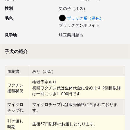
性別
男の子（オス）
毛色
ブラック系（黒色）
ブラックタンホワイト
見学地
埼玉県川越市
子犬の紹介
血統書
あり（JKC）
接種予定あり
ワクチン
初回ワクチン代は生体代金に含めます 2回目以降
接種状況
は一回につき11000円です
マイクロ
マイクロチップ代は販売価格に含まれておりま
チップ代
す。
引き渡し
生後57日以降のお渡しとなります。
時期