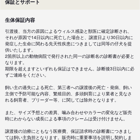
保証とサポート
生体保証内容
引渡後、当方の原因によるウィルス感染と獣医に確定診断され、
それが原因で14日以内に死亡した場合と、譲渡日より30日以内に
発症した生命に関わる先天性疾患につきましては同等の仔犬を提
供いたします。

2箇所以上の動物病院で発行された同一の診断名の診断書が必要と
なります。

期限を超えますといずれも保証はできません。診断後3日以内に必
ずご連絡をください。

飼い主の過失による死亡、第三者への譲渡後の死亡・発病、飼い
主側で予防可能な内容、繁殖目的、多頭飼育により業者と見なさ
れる飼育者、ブリーダー等、に関しては除外となります。 

また、サイズ予想との差異、噛み合わせやカラーの変化など販売
時にわからない成長による事項のクレームは受け付けません。

譲渡後の治療にともなう医療費、保証請求時の診断書につきまし
ては飼い主負担となります。販売時に重要事項を説明し契約しま