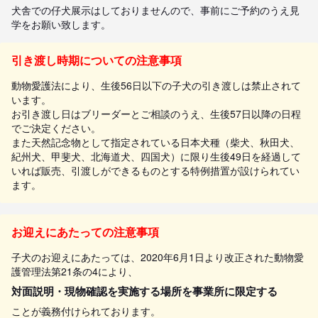
犬舎での仔犬展示はしておりませんので、事前にご予約のうえ見
学をお願い致します。
引き渡し時期についての注意事項
動物愛護法により、生後56日以下の子犬の引き渡しは禁止されて
います。
お引き渡し日はブリーダーとご相談のうえ、生後57日以降の日程
でご決定ください。
また天然記念物として指定されている日本犬種（柴犬、秋田犬、
紀州犬、甲斐犬、北海道犬、四国犬）に限り生後49日を経過して
いれば販売、引渡しができるものとする特例措置が設けられてい
ます。
お迎えにあたっての注意事項
子犬のお迎えにあたっては、2020年6月1日より改正された動物愛
護管理法第21条の4により、
対面説明・現物確認を実施する場所を事業所に限定する
ことが義務付けられております。