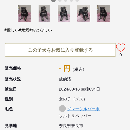
#優しい
#元気
#おとなしい
この子犬をお気に入り登録する
0
- 円
販売価格
（税込）
販売状況
成約済
誕生日
2024/09/16 生後691日
性別
女の子（メス）
毛色
グレーシルバー系
ソルト＆ペッパー
見学地
奈良県奈良市