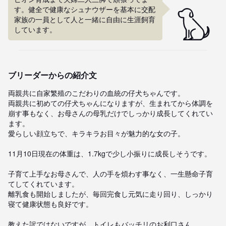
す。健全で健康なシュナウザーを基本に交配

家族の一員として人と一緒に自由に生涯飼育
しています。
ブリーダーからの紹介文
両親共に自家繁殖のこだわりの血統の仔犬ちゃんです。

両親共に初めての仔犬ちゃんになりますが、生まれてから体調を
崩す事もなく、お母さんの母乳だけでしっかり成長してくれてい
ます。

愛らしい顔立ちで、キラキラお目々が魅力的な女の子。

11月10日現在の体重は、1.7kgで少し小振りに成長しそうです。

子育て上手なお母さんで、人の手を煩わす事なく、一生懸命子育
てしてくれています。

離乳食も開始しましたが、毎回完食し元気に走り回り、しっかり
寝て健康状態も良好です。

教えた訳ではないですが、トイレもバッチリのお利口さん。
