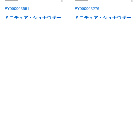
0
0
PY000003591
PY000003276
ミニチュア・シュナウザー
ミニチュア・シュナウザー
見学地：奈良県
見学地：奈良県
誕生日：2024/09/16
誕生日：2024/07/25
-
-
円
円
#元気
#人懐っこい
#優しい
#優しい
#元気
#人懐っこい