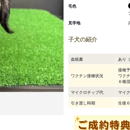
毛色
見学地
子犬の紹介
血統書
あり（
接種
ワクチン接種状況
ワクチ
６種
マイクロチップ代
マイク
引き渡し時期
生後