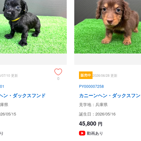
保証とサポート
生体保証内容
準備中
見学、受け渡しについ
犬舎所在地
6/07/10 更新
販売中
2026/06/28 更新
0
01
PY000007258
ヘン・ダックスフンド
カニーンヘン・ダックスフン
お支払い方法
庫県
見学地：兵庫県
6/05/15
誕生日：2026/05/16
45,800
円
予約金
り
動画あり