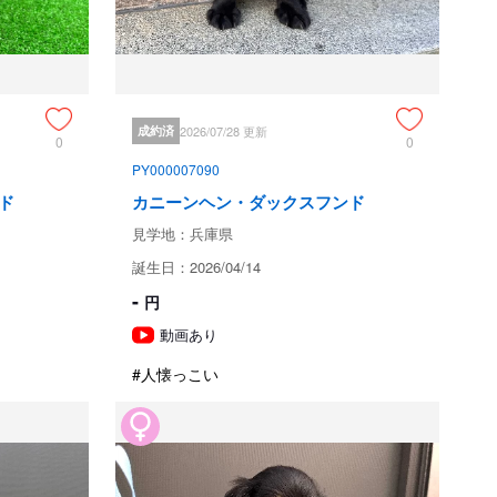
ドの専門ブリーダーです。

さらなる犬質向上を目指しています。

成約済
2026/07/28 更新
0
0
ＰＲＡノーマル

ＰＲＡノーマル　

PY000007090
ド
カニーンヘン・ダックスフンド
発症する事はありません

見学地：兵庫県
犬達と一緒に大切な時期を過ごしています。

誕生日：2026/04/14
-
予約必要)。

円
動画あり
べているフード１kgをお付けします。

#人懐っこい
ください。
ためお問い合わせができません。