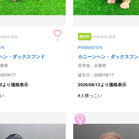
ブリーダーからの紹介文
当犬舎はカニンヘンダックスフン
ドッグショーにも参加しながら、
6/08/05 更新
受付中
2026/08/05 更新
0
◎父犬　ブラックソリッド　　　
◎母犬　イエロー　　　　　　　
76
PY000007475
ヘン・ダックスフンド
カニーンヘン・ダックスフン
◎両親ともPRAはクリアで子犬が
庫県
見学地：兵庫県
◎ 自然環境に恵まれた犬舎で母
6/06/17
誕生日：2026/06/17
◎ご見学も大歓迎致します(事前に
8/13より価格表示
2026/08/13より価格表示
い
#人懐っこい
◎子犬のお引き渡しの際には現在食
◎詳細等はお気軽にお問い合わせ
成約済の