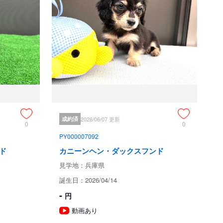
て
兵庫県丹波市
成約済
2026/06/07 更新
0
0
PY000007092
ド
カニーンヘン・ダックスフンド
現金
銀行振込
見学地：兵庫県
誕生日：2026/04/14
-
円
代金の１/3ご入金頂く事で他のお客様からの問い合わせを受
け付けないステータス（商談中）へ変更いたします。・
動画あり