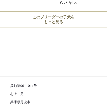
#おとなしい
見学についての注意事項
このブリーダーの子犬を
犬舎見学は可能ですが前もって日
もっと見る
引き渡し時期についての注
動物愛護法により、生後56日
お引き渡し日はブリーダーとご
また天然記念物として指定され
道犬、四国犬）に限り生後49
措置が設けられています。
お迎えにあたっての注意事
子犬のお迎えにあたっては、20
兵動第0611011号
より、
村上一男
対面説明・現物確認を実施す
兵庫県丹波市
ことが義務付けられております