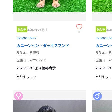
受付中
2026/08/05 更新
受付中
202
0
PY000007477
PY0000074
カニーンヘン・ダックスフンド
カニーン
見学地：兵庫県
見学地：兵
誕生日：2026/06/17
誕生日：202
2026/08/13より価格表示
2026/0
#人懐っこい
#人懐っこ