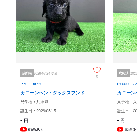
成約済
2026/07/24 更新
成約済
202
0
PY000007200
PY0000072
カニーンヘン・ダックスフンド
カニーン
見学地：兵庫県
見学地：兵
誕生日：2026/05/15
誕生日：202
-
-
円
円
動画あり
動画あ