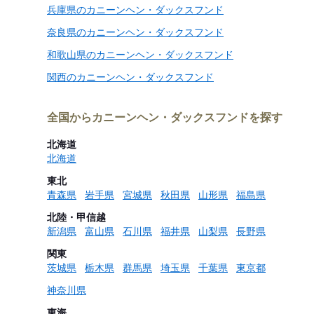
兵庫県のカニーンヘン・ダックスフンド
奈良県のカニーンヘン・ダックスフンド
和歌山県のカニーンヘン・ダックスフンド
関西のカニーンヘン・ダックスフンド
全国からカニーンヘン・ダックスフンドを探す
北海道
北海道
東北
青森県
岩手県
宮城県
秋田県
山形県
福島県
北陸・甲信越
新潟県
富山県
石川県
福井県
山梨県
長野県
関東
茨城県
栃木県
群馬県
埼玉県
千葉県
東京都
神奈川県
東海