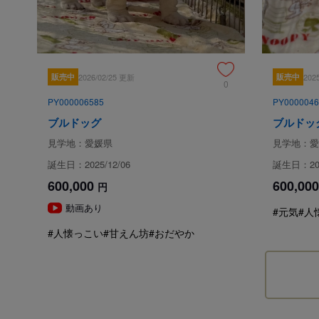
販売中
2026/02/25 更新
販売中
202
0
PY000006585
PY0000046
ブルドッグ
ブルドッ
見学地：愛媛県
見学地：愛
誕生日：2025/12/06
誕生日：202
600,000
600,000
円
動画あり
#元気
#人
#人懐っこい
#甘えん坊
#おだやか