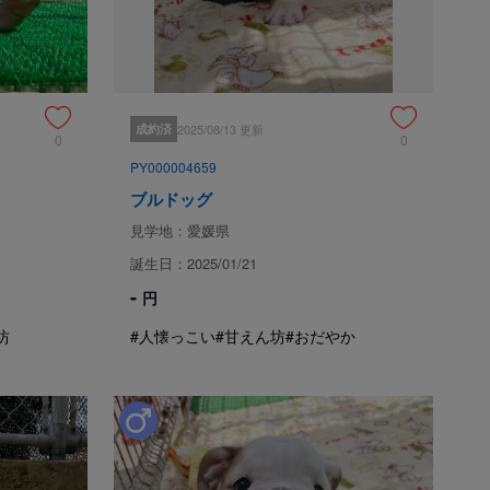
でドッグショーにて活躍できる子犬を

をベースに当犬舎のタイプを

ーディングしています。
成約済
2025/08/13 更新
0
0
PY000004659
でバランスの良い骨格しています。女の子らしい綺麗な顔立
ブルドッグ
型が魅力的です！

グ、誰とでも仲良く遊べます。人懐っこく抱っこが大好きな
見学地：愛媛県
誕生日：2025/01/21
っかり飲んで育ちました。

身ともに健やかに成長中です。

-
円
うに遊びます。お出かけやドライブが大好き！車酔いいたし
坊
#人懐っこい
#甘えん坊
#おだやか
ャンピオン
