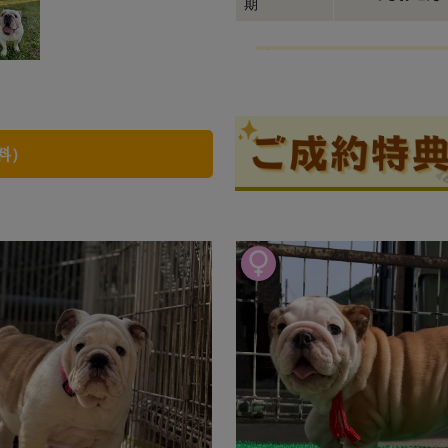
期
料）
見学
ブリーダー情報
川端美奈
口コミ
0
少し頑固で愛嬌たっぷり・・・
