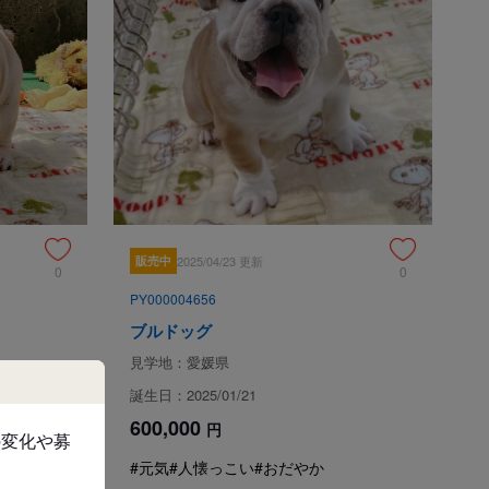
子（JKC.チャンピオン直子）

JKC.チャンピオン）





リーな性格です。

ンドリーで明るい性格です。

。攻撃性や無駄吠えはございません。

ション・駆虫・健康診断済ませております。トイレのしつけ、
兄妹犬と一緒に過ごし、社会性を身につけております。
販売中
2025/04/23 更新
0
0
PY000004656
申込 / お問い合わせ（無料）
ブルドッグ
見学地：愛媛県
誕生日：2025/01/21
600,000
円
の変化や募
#元気
#人懐っこい
#おだやか
ざいます事をご理解の上、ご購入をお考え頂きたく思いま