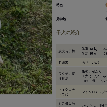
毛色
見学地
子犬の紹介
体重 18 kg ～ 23
成犬時予想
体高 35 cm ～ 3
血統書
あり（JKC）
接種予定あり
ワクチン接
子犬は ワクチ
種状況
つけ、済んでお
マイクロチ
マイクロチップ
ップ代
引き渡し時
いつでもお迎え