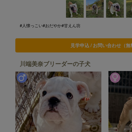
#人懐っこい
#おだやか
#甘えん坊
見学申込 / お問い合わせ（無
川端美奈ブリーダーの子犬