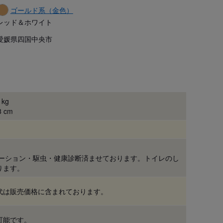
ゴールド系（金色）
レッド＆ホワイト
愛媛県四国中央市
 kg
8 cm
ネーション・駆虫・健康診断済ませております。トイレのし
ります。
代は販売価格に含まれております。
可能です。