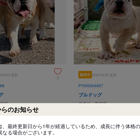
祖父：英国系JKC.チャンピオン直
祖母：INT.チャンピオン直子（両親
両親ともに穏やかで優しい子です。
物おじや無駄吠えはございません。
父犬ルチルくんは明るくフレンド
母犬すずちゃんは人懐っこくフレ
両親ともに穏やかで優しい子です
子犬は 第1回・2回ワクチネー
済んでおります。

子犬は巣立つその日まで両親犬や
5/04/23 更新
販売中
2025/04/23 更新
0
68
PY000004657
見学
グ
ブルドッグ
媛県
見学地：愛媛県
からのお知らせ
保証とサポート
3/12/15
誕生日：2025/01/21
600,000
円
円
は、最終更新日から1年が経過しているため、成長に伴う体格
生体保証内容
異なる場合がございます。
#甘えん坊
#優しい
#優しい
#人懐っこい
#おだやか
生き物ですので保証には限度がご