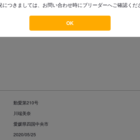
況につきましては、お問い合わせ時にブリーダーへご確認くだ
す。

このブリーダーの子犬を
もっと見る
お引き渡し後、10日以内に死亡
OK
犬に関しましてはお選び頂く事は
しさせて頂きます）

※2か所以上の獣医師の診断書が必
（診断書発行は、お客様のご負担
以下の場合は保証いたしかねます。
・環境の変化によるストレスから
（お引渡しする前に健康診断、駆
はありません。ストレスにより一
あります。異常を感じたらすぐに
・獣医師の診断を受けずに死亡した
・購入、飼育者以外からの賠償請
動愛第210号
責任を負いかねます）。

・ヘルニア、てんかん、陰睾丸、
川端美奈
等成長過程でなる場合のあるもの。
愛媛県四国中央市
・飼育者の重大な過失及び故意に
・伝染病ワクチン未接種での死亡。
2020/05/25
・天災・事故による死亡、逃亡、盗