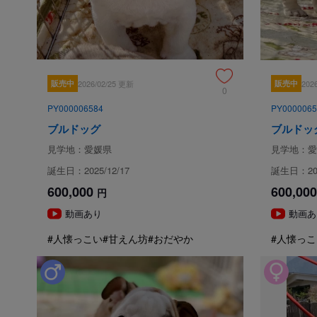
販売中
2026/02/25 更新
販売中
202
0
PY000006584
PY0000065
ブルドッグ
ブルドッ
見学地：愛媛県
見学地：愛
誕生日：2025/12/17
誕生日：202
600,000
600,000
円
動画あり
動画あ
#人懐っこい
#甘えん坊
#おだやか
#人懐っこ