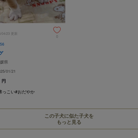
当方ではブルドッグを通じての素
の健康管理・しつけ等、アドバイ
れからオーナー様と一緒にご愛犬
事でもお気軽にご相談くださいませ
またオーナーさま同士も仲が良く
5/04/23 更新
場を年に数回か設けたりもしてい
0
56
見学、受け渡しについ
グ
媛県
犬舎所在地
5/01/21
円
懐っこい
#おだやか
お支払い方法
この子犬に似た子犬を
もっと見る
予約金