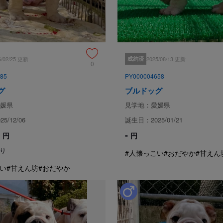
そんな魅力に惹かれ、自家繁殖
作出するべく、英国ブルドッグ
崩さないように、心がけてブリ
6/02/25 更新
成約済
2025/08/13 更新
0
ブリーダーからの紹介文
85
PY000004658
ベビーフェイスで愛らしい顔立ち
グ
ブルドッグ
ちと、体質固くバランスの良い体
性格は朗らかで明るくチャーミン
媛県
見学地：愛媛県
甘えん坊です。

5/12/06
誕生日：2025/01/21
子煩悩な母犬に育てられ母乳をし
現在はご飯をモリモリ食べて、心
-
円
円
お外でも怖がることなく、楽しそ
り
#人懐っこい
#おだやか
#甘えん
ません。

い
#甘えん坊
#おだやか
≪子犬の血統≫

父：ルチル

祖父：INT,チャンピオン.JKC,チ
祖母：JKCチャンピオン

母：すず
