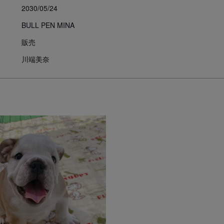
・保証期間を過ぎてからの請求。

2030/05/24
・空輸時でのトラブル（死亡など）
BULL PEN MINA
いずれにおいても、獣医による診
販売
あれば血統書本書のご返却が条件
は保証の対象外となります。

川端美奈
生き物ですので、飼育環境や状況
す。

個々に感情もあり、個体差もござい
保障期間経過後は、一切の責は負
臍・鼠径ヘルニア共に外科的整復
められれば 整復してからお引渡
経験上成長につれて閉じるもしく
す。臍・鼠径ヘルニア共に大きく
復後は通常の犬となんら変わりは
子犬を迎えた後～健康管理・しつ
引き渡し後のサポート