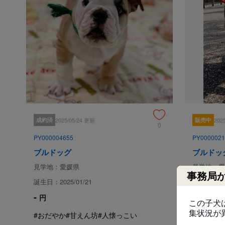
成約済
2025/05/24 更新
販売中
202
0
PY000004655
PY0000021
ブルドッグ
ブルドッ
見学地：愛媛県
見学地：愛
事務局
誕生日：2025/01/21
誕生日：202
-
500,000
円
この子犬
集状況が
#おだやか
#甘えん坊
#人懐っこい
#おだやか