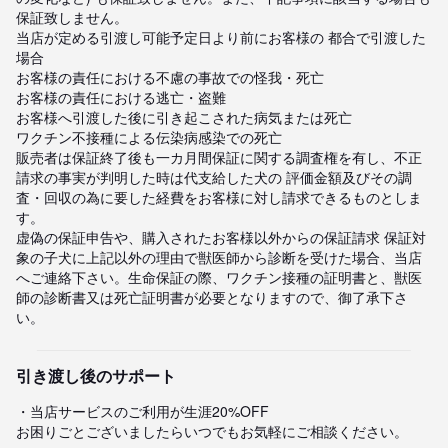
保証致しません。

当店が定める引渡し可能予定日より前にお客様の 都合で引渡した
場合

お客様の責任における不慮の事故での怪我・死亡

お客様の責任における逃亡・盗難

お客様へ引渡した後に引き起こされた病気または死亡

ワクチン不接種による伝染病感染での死亡

販売者は保証終了後も一カ月間保証に関する調査権を有し、不正
請求の事実が判明した時は代支給した犬の 評価金額及びその調
査・回収の為に要した経費をお客様に対し請求できるものとしま
す。

虚偽の保証申告や、購入されたお客様以外からの保証請求 保証対
象の子犬に上記以外の理由で獣医師から診断を受けた場合、当店
へご連絡下さい。生命保証の際、ワクチン接種の証明書と、獣医
師の診断書又は死亡証明書が必要となりますので、御了承下さ
い。
引き渡し後のサポート
・当店サービスのご利用が生涯20%OFF

お困りごとございましたらいつでもお気軽にご相談ください。