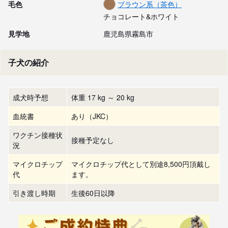
毛色
ブラウン系（茶色）
チョコレート&ホワイト
見学地
鹿児島県霧島市
子犬の紹介
成犬時予想
体重 17 kg ～ 20 kg
血統書
あり（JKC）
ワクチン接種状
接種予定なし
況
マイクロチップ
マイクロチップ代として別途8,500円頂戴し
代
ます。
引き渡し時期
生後60日以降