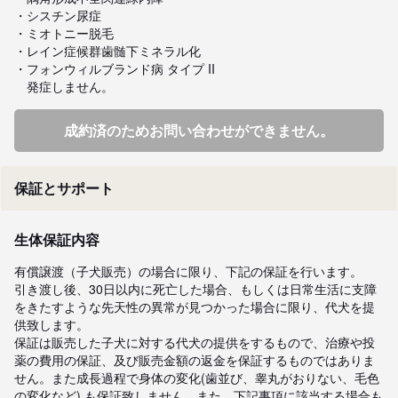
・シスチン尿症

・ミオトニー脱毛

・レイン症候群歯髄下ミネラル化

・フォンウィルブランド病 タイプ II

　発症しません。　　　
成約済のためお問い合わせができません。
保証とサポート
生体保証内容
有償譲渡（子犬販売）の場合に限り、下記の保証を行います。

引き渡し後、30日以内に死亡した場合、もしくは日常生活に支障
をきたすような先天性の異常が見つかった場合に限り、代犬を提
供致します。

保証は販売した子犬に対する代犬の提供をするもので、治療や投
薬の費用の保証、及び販売金額の返金を保証するものではありま
せん。また成長過程で身体の変化(歯並び、睾丸がおりない、毛色
の変化など) も保証致しません。また、下記事項に該当する場合も