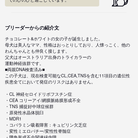
ブリーダーからの紹介文
チョコレート&ホワイトの女の子が誕生しました。

母犬は美人なママ、性格はおっとりしており、人懐っこく、他の
わんちゃんとも仲良く接します。

父犬はオーストラリア出身のトライカラーの

運動神経抜群です。

■両親DNA検査済み■

この子犬は、現在検査可能なCL,CEA,TNSを含む11項目の遺伝性
疾患全てにおいて発症のリスクはありません。

・CL 神経セロイドリポフスチン症

・CEA コリーアイ/網膜脈絡膜形成不全

・TNS 捕捉好中球症候群

・原発性水晶体脱臼

・MDR1

・コバラミン吸着障害：キュビリン欠乏症

・変性ミエロパチー/変性性脊髄症

・隅角形成不全関連緑内障
