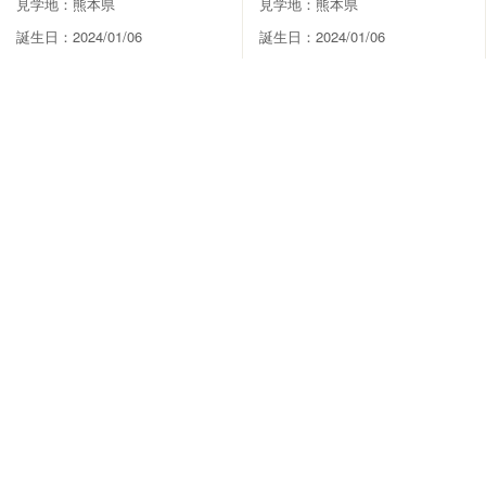
見学地：熊本県
見学地：熊本県
誕生日：2024/01/06
誕生日：2024/01/06
-
-
円
円
#人懐っこい
#甘えん坊
#人懐っこい
#甘えん坊
成約済
2024/02/21 更新
成約済
2024/02/21 更新
0
0
PY000001554
PY000001556
チワワ
チワワ