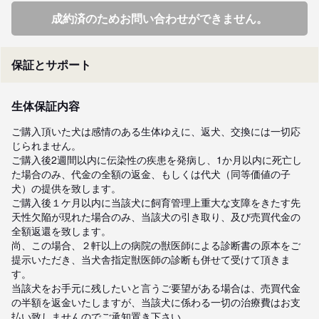
成約済のためお問い合わせができません。
保証とサポート
生体保証内容
ご購入頂いた犬は感情のある生体ゆえに、返犬、交換には一切応
じられません。

ご購入後2週間以内に伝染性の疾患を発病し、1か月以内に死亡し
た場合のみ、代金の全額の返金、もしくは代犬（同等価値の子
犬）の提供を致します。

ご購入後１ケ月以内に当該犬に飼育管理上重大な支障をきたす先
天性欠陥が現れた場合のみ、当該犬の引き取り、及び売買代金の
全額返還を致します。

尚、この場合、２軒以上の病院の獣医師による診断書の原本をご
提示いただき、当犬舎指定獣医師の診断も併せて受けて頂きま
す。

当該犬をお手元に残したいと言うご要望がある場合は、売買代金
の半額を返金いたしますが、当該犬に係わる一切の治療費はお支
払い致しませんのでご承知置き下さい。
