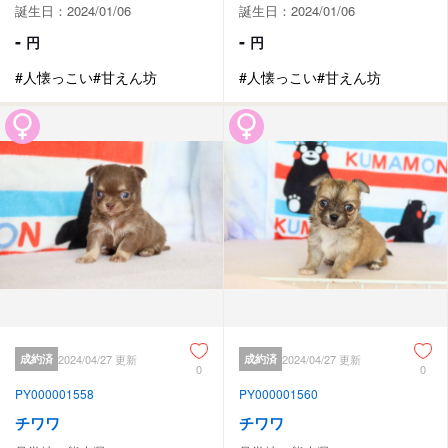
誕生日：2024/01/06
誕生日：2024/01/06
-
-
円
円
#人懐っこい
#甘えん坊
#人懐っこい
#甘えん坊
成約済
2024/04/27 更新
成約済
2024/04/27 更新
0
0
PY000001558
PY000001560
チワワ
チワワ