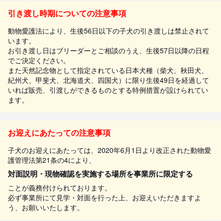
引き渡し時期についての注意事項
動物愛護法により、生後56日以下の子犬の引き渡しは禁止されて
います。
お引き渡し日はブリーダーとご相談のうえ、生後57日以降の日程
でご決定ください。
また天然記念物として指定されている日本犬種（柴犬、秋田犬、
紀州犬、甲斐犬、北海道犬、四国犬）に限り生後49日を経過して
いれば販売、引渡しができるものとする特例措置が設けられてい
ます。
お迎えにあたっての注意事項
子犬のお迎えにあたっては、2020年6月1日より改正された動物愛
護管理法第21条の4により、
対面説明・現物確認を実施する場所を事業所に限定する
ことが義務付けられております。
必ず事業所にて見学・対面を行った上、お迎えいただきますよ
う、お願いいたします。