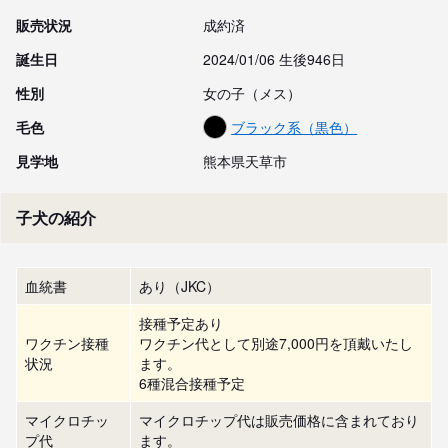
販売状況
成約済
誕生日
2024/01/06 生後946日
性別
女の子（メス）
毛色
ブラック系（黒色）
見学地
熊本県天草市
子犬の紹介
血統書
あり（JKC）
接種予定あり
ワクチン接種
ワクチン代として別途7,000円を頂戴いたし
状況
ます。
6種混合接種予定
マイクロチッ
マイクロチップ代は販売価格に含まれており
プ代
ます。