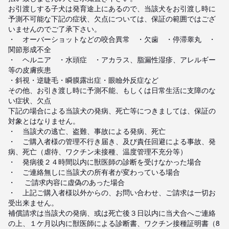
お引渡しする子犬は発育途上にあるので、当該犬をお引渡し時に
予測不可能な下記の症状、欠点については、保証の範囲ではござ
いませんのでご了承下さい。

・　オーバーショットなどの咬合異常　・欠歯　・停滞睾丸　・
関節形成不全

・　ヘルニア　・水頭症　・アカラス、脂漏性湿疹、アレルギー
等の皮膚疾患

・斜視・逆睫毛・瞬膜露出症・眼瞼外反症など

その他、お引き渡し時に予測不能、もしくは日常生活に支障のな
い症状、欠点

下記の場合による当該犬の発病、死亡等につきましては、保証の
対象とはなりません。

・　当該犬の逃亡、盗難、事故による発病、死亡

・　ご購入者様の管理不行き届き、及び責任回避による事故、発
病、死亡（虐待、ワクチン未接種、温度管理不充分等）

・　発病後２４時間以内に獣医師の診断を受けなかった場合

・　ご連絡無しに当該犬の所有者が変わっている場合

・	ご請求内容に虚偽のあった場合

・　上記ご購入者様以外からの、お問い合わせ、ご請求は一切お
受出来ません。

補償請求は当該犬の発病、或は死亡後３日以内に当犬合へご連絡
の上、１ケ月以内に獣医師による診断書、ワクチン接種証明書（8