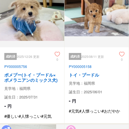
成約済
2025/12/26 更新
成約済
2025/08/11 更新
0
0
PY000005756
PY000005158
ポメプー(トイ・プードル×
トイ・プードル
ポメラニアンのミックス犬)
見学地：福岡県
見学地：福岡県
誕生日：2025/06/01
誕生日：2025/07/31
-
円
-
円
#元気
#人懐っこい
#おだやか
#優しい
#人懐っこい
#元気