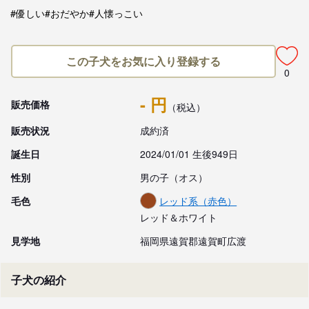
#優しい
#おだやか
#人懐っこい
この子犬をお気に入り登録する
0
- 円
販売価格
（税込）
販売状況
成約済
誕生日
2024/01/01 生後949日
性別
男の子（オス）
毛色
レッド系（赤色）
レッド＆ホワイト
見学地
福岡県遠賀郡遠賀町広渡
子犬の紹介