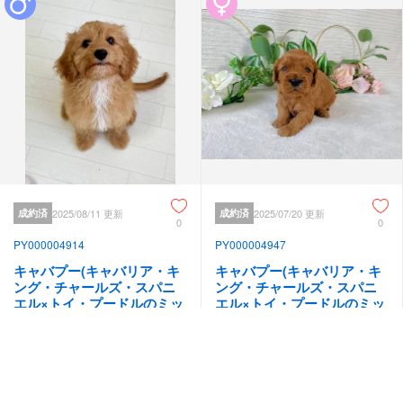
成約済
2025/08/11 更新
成約済
2025/07/20 更新
0
0
PY000004914
PY000004947
キャバプー(キャバリア・キ
キャバプー(キャバリア・キ
ング・チャールズ・スパニ
ング・チャールズ・スパニ
エル×トイ・プードルのミッ
エル×トイ・プードルのミッ
クス犬)
クス犬)
見学地：福岡県
見学地：福岡県
誕生日：2025/04/13
誕生日：2025/05/27
-
-
円
円