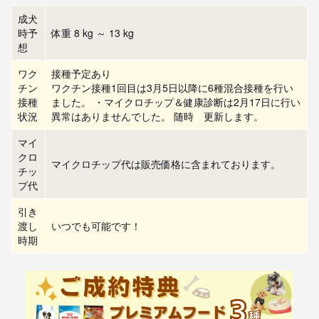
成犬
時予
体重 8 kg ～ 13 kg
想
ワク
接種予定あり
チン
ワクチン接種1回目は3月5日以降に6種混合接種を行い
接種
ました。 ・マイクロチップ＆健康診断は2月17日に行い
状況
異常はありませんでした。 随時 更新します。
マイ
クロ
マイクロチップ代は販売価格に含まれております。
チッ
プ代
引き
渡し
いつでも可能です！
時期