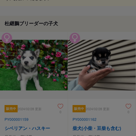
杜継鵬ブリーダーの子犬
販売中
2024/02/28 更新
販売中
2024/02/28 更新
0
0
PY000001159
PY000001162
シベリアン・ハスキー
柴犬(小柴・豆柴も含む)