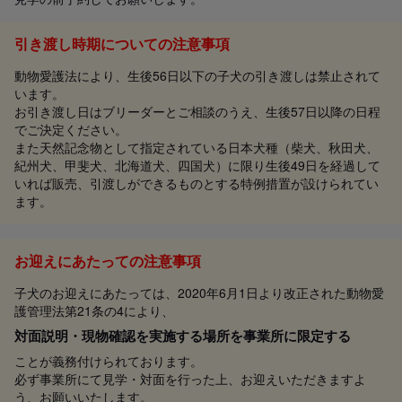
引き渡し時期についての注意事項
動物愛護法により、生後56日以下の子犬の引き渡しは禁止されて
います。
お引き渡し日はブリーダーとご相談のうえ、生後57日以降の日程
でご決定ください。
また天然記念物として指定されている日本犬種（柴犬、秋田犬、
紀州犬、甲斐犬、北海道犬、四国犬）に限り生後49日を経過して
いれば販売、引渡しができるものとする特例措置が設けられてい
ます。
お迎えにあたっての注意事項
子犬のお迎えにあたっては、2020年6月1日より改正された動物愛
護管理法第21条の4により、
対面説明・現物確認を実施する場所を事業所に限定する
ことが義務付けられております。
必ず事業所にて見学・対面を行った上、お迎えいただきますよ
う、お願いいたします。