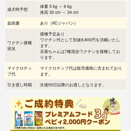
体重 5 kg ～ 6 kg
成犬時予想
体高 30 cm ～ 34 cm
血統書
あり（KCジャパン）
接種予定あり
ワクチン代として別途8,800円を頂戴いたし
ワクチン接種
ます。
状況
豆柴ちゃんは7種混合ワクチンを接種してお
ります。
マイクロチッ
マイクロチップ代は販売価格に含まれており
プ代
ます。
引き渡し時期
生後50日以降のお渡しとなります。