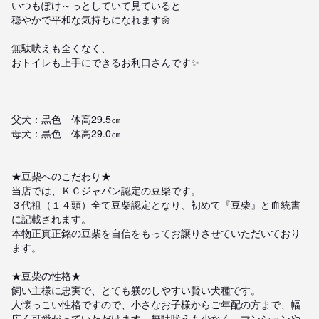
いつもぽけ～っとしていて見ていると

穏やかで平和な気持ちになれます🌼

無駄吠えも全くなく、

おトイレも上手にできるお利口さんです✨

父犬：黒色　体高29.5㎝

母犬：黒色　体高29.0㎝

★豆柴へのこだわり★

当店では、ＫＣジャパン認定の豆柴です。

３代祖（１４頭）全て豆柴認定となり、初めて『豆柴』と血統書
に記載されます。

本物正真正銘の豆柴を自信をもってお譲りさせていただいており
ます。

★豆柴の性格★

飼い主様に忠実で、とても躾のしやすい賢い犬種です。

人懐っこい性格ですので、小さなお子様からご年配の方まで、幅
広く可愛がっていただけます。無駄吠えも少なく、マンションや