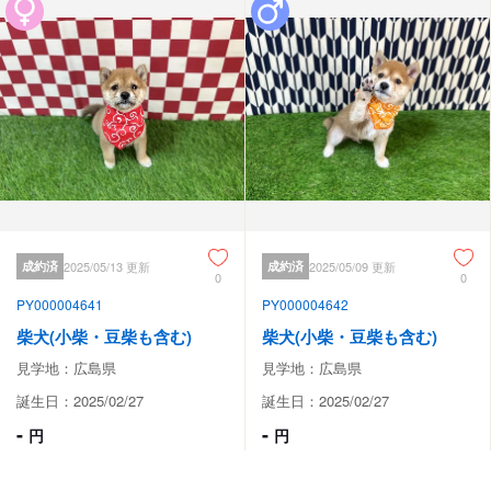
成約済
2025/05/13 更新
成約済
2025/05/09 更新
0
0
PY000004641
PY000004642
柴犬(小柴・豆柴も含む)
柴犬(小柴・豆柴も含む)
見学地：広島県
見学地：広島県
誕生日：2025/02/27
誕生日：2025/02/27
-
-
円
円
動画あり
動画あり