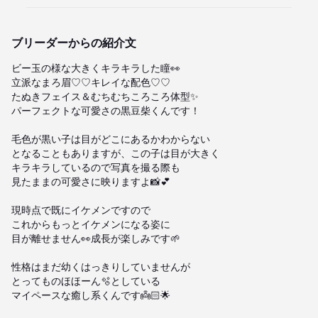
ブリーダーからの紹介文
ビー玉の様な大きくキラキラした瞳👀

立派なまろ眉♡♡キレイな配色♡♡

たぬきフェイス＆むちむちころころ体型✨

パーフェクトな可愛さの黒豆柴くんです！

毛色が黒い子は目がどこにあるかわからない

となることもありますが、この子は目が大きく

キラキラしているので写真を撮る際も

見たままの可愛さに映りますよ📸💕

現時点で既にイケメンですので

これからもっとイケメンになる姿に

目が離せません👀成長が楽しみです🌱

性格はまだ幼くはっきりしていませんが

とってものほほーん🫧としている

マイペースな癒し系くんです👼🏻🌟
