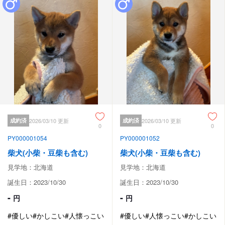
成約済
2026/03/10 更新
成約済
2026/03/10 更新
0
0
PY000001054
PY000001052
柴犬(小柴・豆柴も含む)
柴犬(小柴・豆柴も含む)
見学地：北海道
見学地：北海道
誕生日：2023/10/30
誕生日：2023/10/30
-
-
円
円
#優しい
#かしこい
#人懐っこい
#優しい
#人懐っこい
#かしこい