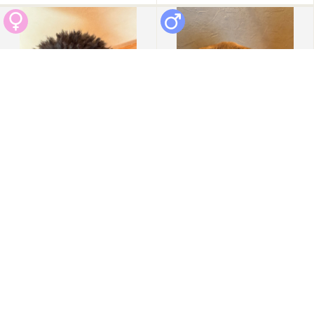
成約済
2026/03/10 更新
成約済
2026/03/10 更新
0
0
PY000001058
PY000001055
トイ・プードル
柴犬(小柴・豆柴も含む)
見学地：北海道
見学地：北海道
誕生日：2020/06/13
誕生日：2023/10/30
-
-
円
円