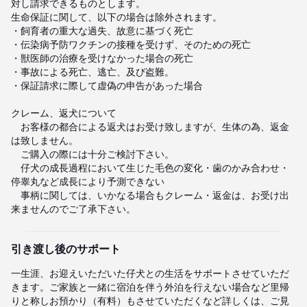
対し請求できるものとします。

生命保証に関して、以下の場合は除外されます。

・飼育者の重大な過失、故意に基づく死亡

・伝染病予防ワクチンの接種を受けず、そのための死亡

・獣医師の治療を受けなかった場合の死亡

・事故による死亡、逃亡、及び盗難。

・保証請求に際して虚偽の申告があった場合

クレーム、返犬について

　お客様の都合による返犬はお受け致しますが、生体の為、返金
は致しません。

　ご購入の際には十分ご検討下さい。

　仔犬の成長過程において生じた毛色の変化・歯のかみ合わせ・
停睾丸など成長により予測できない

　事柄に関しては、いかなる場合もクレーム・返金は、お受け出
来ませんのでご了承下さい。
引き渡し後のサポート
一生涯、お迎えいただいた仔犬との生活をサポートさせていただ
きます。ご家族と一緒に宿泊を伴う外泊を行えない場合など里帰
りと称しお預かり（有料）もさせていただくなど詳しくは、ご見