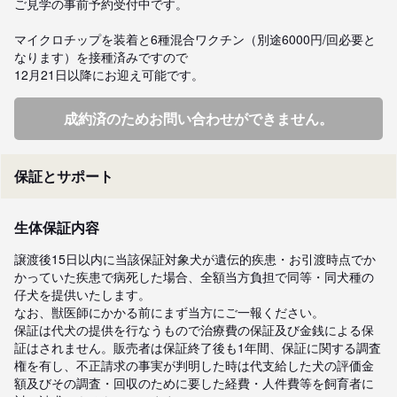
ご見学の事前予約受付中です。

マイクロチップを装着と6種混合ワクチン（別途6000円/回必要と
なります）を接種済みですので

12月21日以降にお迎え可能です。
成約済のためお問い合わせができません。
保証とサポート
生体保証内容
譲渡後15日以内に当該保証対象犬が遺伝的疾患・お引渡時点でか
かっていた疾患で病死した場合、全額当方負担で同等・同犬種の
仔犬を提供いたします。

なお、獣医師にかかる前にまず当方にご一報ください。

保証は代犬の提供を行なうもので治療費の保証及び金銭による保
証はされません。販売者は保証終了後も1年間、保証に関する調査
権を有し、不正請求の事実が判明した時は代支給した犬の評価金
額及びその調査・回収のために要した経費・人件費等を飼育者に