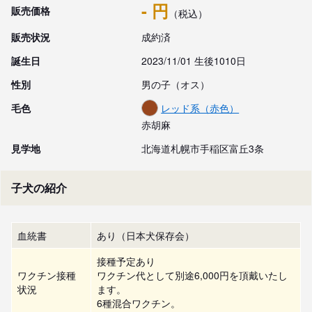
- 円
販売価格
（税込）
販売状況
成約済
誕生日
2023/11/01 生後1010日
性別
男の子（オス）
毛色
レッド系（赤色）
赤胡麻
見学地
北海道札幌市手稲区富丘3条
子犬の紹介
血統書
あり（日本犬保存会）
接種予定あり
ワクチン接種
ワクチン代として別途6,000円を頂戴いたし
状況
ます。
6種混合ワクチン。