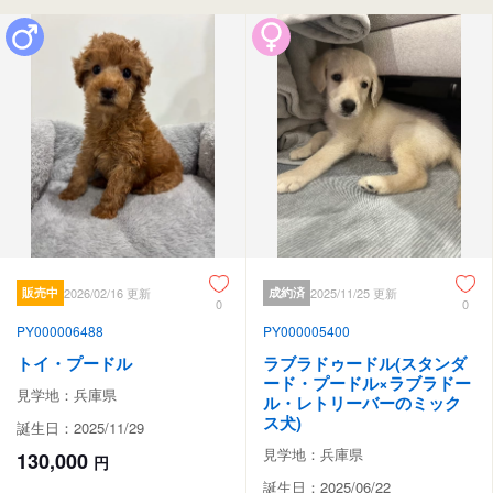
販売中
2026/02/16 更新
成約済
2025/11/25 更新
0
0
PY000006488
PY000005400
トイ・プードル
ラブラドゥードル(スタンダ
ード・プードル×ラブラドー
見学地：兵庫県
ル・レトリーバーのミック
ス犬)
誕生日：2025/11/29
見学地：兵庫県
130,000
円
誕生日：2025/06/22