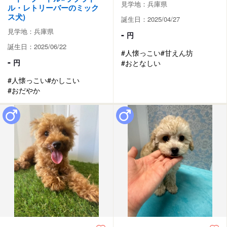
見学地：兵庫県
ル・レトリーバーのミック
ス犬)
誕生日：2025/04/27
見学地：兵庫県
-
円
誕生日：2025/06/22
#人懐っこい
#甘えん坊
-
円
#おとなしい
#人懐っこい
#かしこい
#おだやか