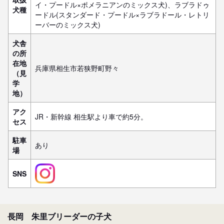
イ・プードル×ポメラニアンのミックス犬)、ラブラドゥ
犬種
ードル(スタンダード・プードル×ラブラドール・レトリ
ーバーのミックス犬)
犬舎
の所
在地
兵庫県相生市若狭野町野々
（見
学
地）
アク
JR・新幹線 相生駅より車で約5分。
セス
駐車
あり
場
SNS
長岡 朱里ブリーダーの子犬