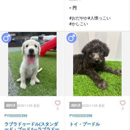
-
円
#おだやか
#人懐っこい
#かしこい
成約済
2025/11/25 更新
成約済
2025/11/25 更新
0
0
PY000005399
PY000005398
ラブラドゥードル(スタンダ
トイ・プードル
ード・プードル×ラブラドー