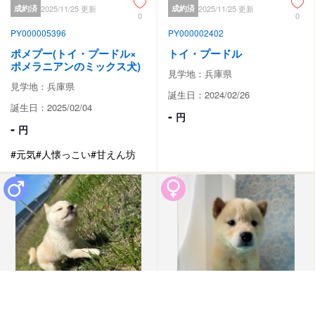
成約済
2025/11/25 更新
成約済
2025/11/25 更新
0
0
PY000005396
PY000002402
ポメプー(トイ・プードル×
トイ・プードル
ポメラニアンのミックス犬)
見学地：兵庫県
見学地：兵庫県
誕生日：2024/02/26
誕生日：2025/02/04
-
円
-
円
#元気
#人懐っこい
#甘えん坊