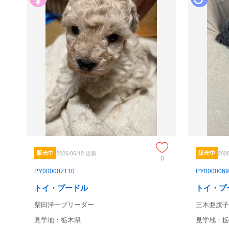
販売中
2026/06/12 更新
販売中
202
0
PY000007110
PY0000069
トイ・プードル
トイ・プ
柴田洋一ブリーダー
三木亜旗子
見学地：栃木県
見学地：栃