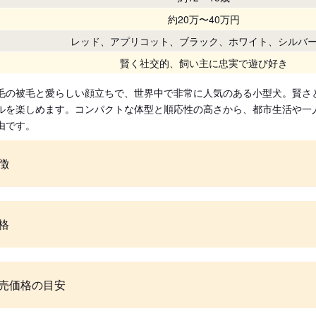
約20万〜40万円
レッド、アプリコット、ブラック、ホワイト、シルバ
賢く社交的、飼い主に忠実で遊び好き
毛の被毛と愛らしい顔立ちで、世界中で非常に人気のある小型犬。賢さ
ルを楽しめます。コンパクトな体型と順応性の高さから、都市生活や一
由です。
徴
格
売価格の目安