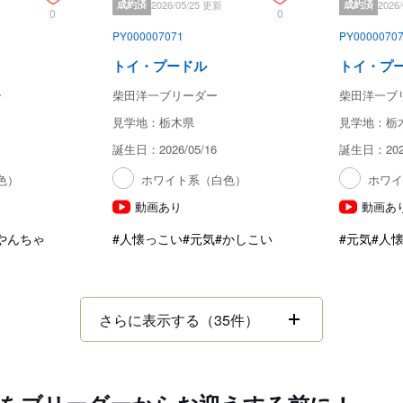
成約済
2026/05/25 更新
成約済
2026
0
0
PY000007071
PY0000070
トイ・プードル
トイ・プ
ー
柴田洋一ブリーダー
柴田洋一ブ
見学地：栃木県
見学地：栃
誕生日：2026/05/16
誕生日：2026
色）
ホワイト系（白色）
ホワ
動画あり
動画あ
やんちゃ
#人懐っこい
#元気
#かしこい
#元気
#人
さらに表示する（35件）