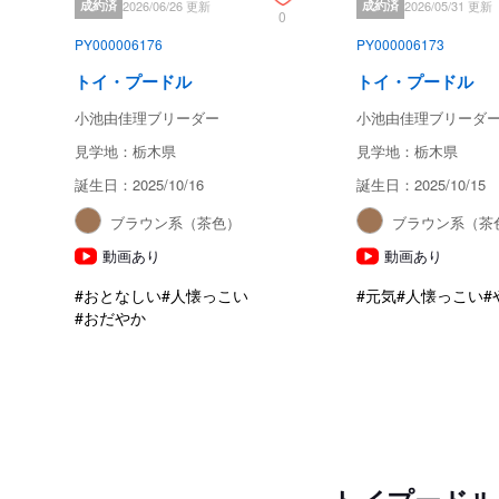
成約済
2026/06/26 更新
成約済
2026/05/31 更新
0
PY000006176
PY000006173
トイ・プードル
トイ・プードル
小池由佳理ブリーダー
小池由佳理ブリーダ
見学地：栃木県
見学地：栃木県
誕生日：2025/10/16
誕生日：2025/10/15
ブラウン系（茶色）
ブラウン系（茶
動画あり
動画あり
#おとなしい
#人懐っこい
#元気
#人懐っこい
#
#おだやか