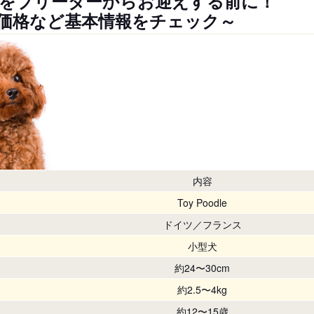
をブリーダーからお迎えする前に！
価格など基本情報をチェック～
内容
Toy Poodle
ドイツ／フランス
小型犬
約24〜30cm
約2.5〜4kg
約12〜15歳