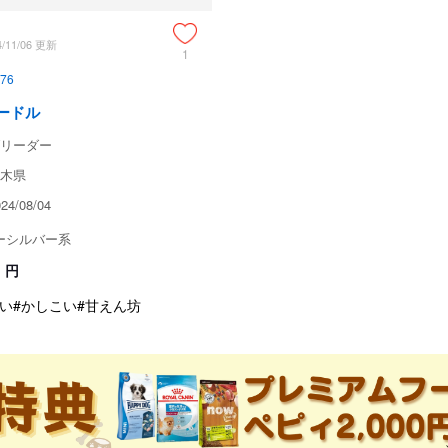
4/11/06 更新
1
76
ードル
リーダー
木県
4/08/04
ーシルバー系
円
い
#かしこい
#甘えん坊