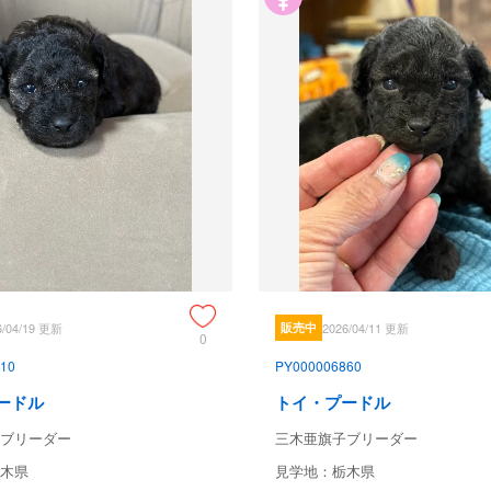
6/04/19 更新
販売中
2026/04/11 更新
0
10
PY000006860
ードル
トイ・プードル
ブリーダー
三木亜旗子ブリーダー
木県
見学地：栃木県