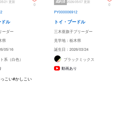
/05/21 更新
成約済
2026/05/07 更新
0
0
72
PY000006912
ードル
トイ・プードル
リーダー
三木亜旗子ブリーダー
木県
見学地：栃木県
/05/16
誕生日：2026/03/24
イト系（白色）
ブラックミックス
り
動画あり
懐っこい
#かしこい