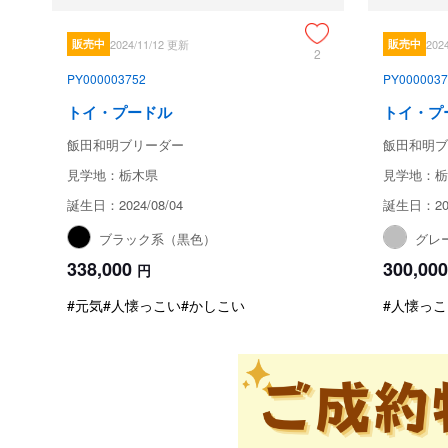
販売中
2024/11/12 更新
販売中
202
2
PY000003752
PY0000037
トイ・プードル
トイ・プ
飯田和明ブリーダー
飯田和明ブ
見学地：栃木県
見学地：栃
誕生日：2024/08/04
誕生日：202
ブラック系（黒色）
グレ
338,000
300,000
円
#元気
#人懐っこい
#かしこい
#人懐っこ