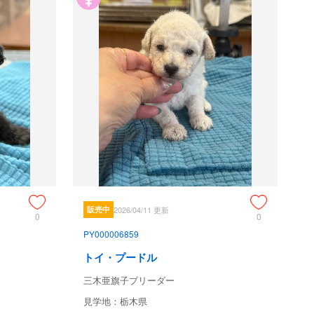
販売中
2026/04/11 更新
0
0
PY000006859
トイ・プードル
三木亜旗子ブリーダー
見学地：栃木県