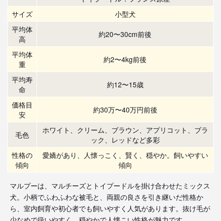
サイズ
小型犬
平均体
約20〜30cm前後
高
平均体
約2〜4kg前後
重
平均寿
約12〜15歳
命
価格目
約30万〜40万円前後
安
ホワイト、クリーム、ブラウン、アプリコット、ブラ
毛色
ック、レッドなど多彩
性格の
愛嬌があり、人懐っこく、賢く、穏やか。飼いやすい
傾向
傾向
マルプーは、マルチーズとトイプードルを掛け合わせたミックス
犬。小柄でふわふわな被毛と、両親の良さを引き継いだ性格か
ら、室内飼育や初心者でも飼いやすく人気があります。抜け毛が
少なめで扱いやすく、穏やかで人懐こい性格が魅力です。