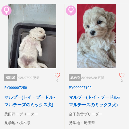
成約済
2026/07/20 更新
成約済
2026/06/29 更新
0
2
PY000007259
PY000007192
マルプー(トイ・プードル×
マルプー(トイ・プードル×
マルチーズのミックス犬)
マルチーズのミックス犬)
柴田洋一ブリーダー
金子美雪ブリーダー
見学地：栃木県
見学地：埼玉県