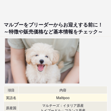
マルプーをブリーダーからお迎えする前に！
～特徴や販売価格など基本情報をチェック～
項目
内容
英語名
Maltipoo
マルチーズ：イタリア原産
原産国
トイプードル：フランス原産