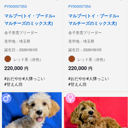
PY000007353
PY000007354
マルプー(トイ・プードル×
マルプー(トイ・プードル×
マルチーズのミックス犬)
マルチーズのミックス犬)
金子美雪ブリーダー
金子美雪ブリーダー
見学地：埼玉県
見学地：埼玉県
誕生日：2026/06/05
誕生日：2026/06/05
レッド系（赤色）
レッド系（赤色）
220,000
220,000
円
円
#おだやか
#人懐っこい
#おだやか
#人懐っこい
#甘えん坊
#甘えん坊