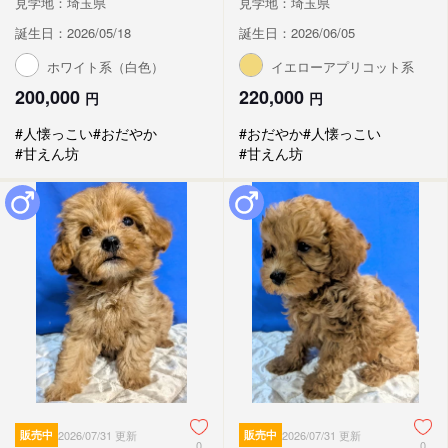
見学地：埼玉県
見学地：埼玉県
誕生日：2026/05/18
誕生日：2026/06/05
ホワイト系（白色）
イエローアプリコット系
200,000
220,000
円
円
#人懐っこい
#おだやか
#おだやか
#人懐っこい
#甘えん坊
#甘えん坊
販売中
2026/07/31 更新
販売中
2026/07/31 更新
0
0