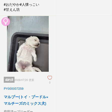
#おだやか
#人懐っこい
#甘えん坊
成約済
2026/07/20 更新
0
PY000007259
マルプー(トイ・プードル×
マルチーズのミックス犬)
柴田洋一ブリーダー