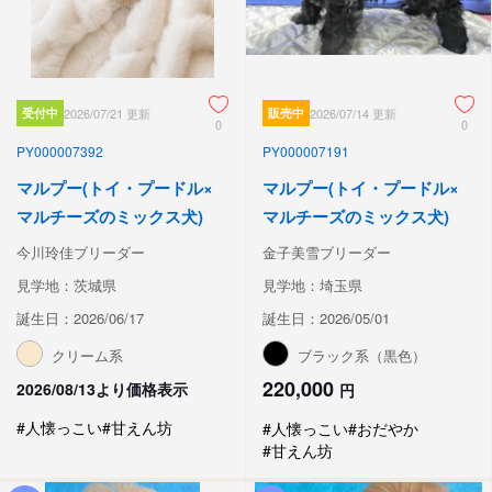
受付中
2026/07/21 更新
販売中
2026/07/14 更新
0
0
PY000007392
PY000007191
マルプー(トイ・プードル×
マルプー(トイ・プードル×
マルチーズのミックス犬)
マルチーズのミックス犬)
今川玲佳ブリーダー
金子美雪ブリーダー
見学地：茨城県
見学地：埼玉県
誕生日：2026/06/17
誕生日：2026/05/01
クリーム系
ブラック系（黒色）
220,000
2026/08/13より価格表示
円
#人懐っこい
#甘えん坊
#人懐っこい
#おだやか
#甘えん坊