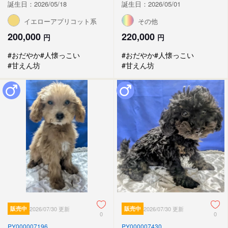
誕生日：2026/05/18
誕生日：2026/05/01
イエローアプリコット系
その他
200,000
220,000
円
円
#おだやか
#人懐っこい
#おだやか
#人懐っこい
#甘えん坊
#甘えん坊
販売中
2026/07/30 更新
販売中
2026/07/30 更新
0
0
PY000007196
PY000007430