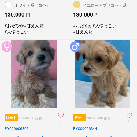
ホワイト系（白色）
イエローアプリコット系
130,000
130,000
円
円
#おだやか
#甘えん坊
#おだやか
#人懐っこい
#人懐っこい
#甘えん坊
販売中
2026/07/08 更新
販売中
2026/07/08 更新
1
0
PY000006363
PY000006344