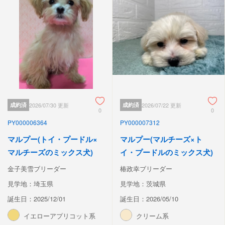
成約済
2026/07/30 更新
成約済
2026/07/22 更新
0
0
PY000006364
PY000007312
マルプー(トイ・プードル×
マルプー(マルチーズ×ト
マルチーズのミックス犬)
イ・プードルのミックス犬)
金子美雪ブリーダー
椿政幸ブリーダー
見学地：埼玉県
見学地：茨城県
誕生日：2025/12/01
誕生日：2026/05/10
イエローアプリコット系
クリーム系