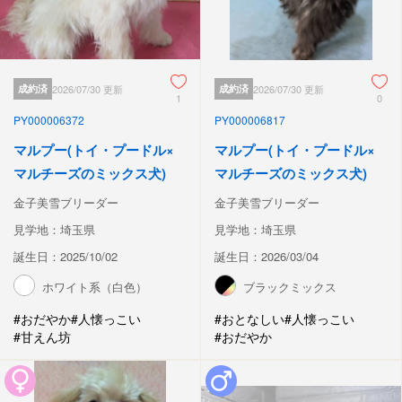
成約済
2026/07/30 更新
成約済
2026/07/30 更新
1
0
PY000006372
PY000006817
マルプー(トイ・プードル×
マルプー(トイ・プードル×
マルチーズのミックス犬)
マルチーズのミックス犬)
金子美雪ブリーダー
金子美雪ブリーダー
見学地：埼玉県
見学地：埼玉県
誕生日：2025/10/02
誕生日：2026/03/04
ホワイト系（白色）
ブラックミックス
#おだやか
#人懐っこい
#おとなしい
#人懐っこい
#甘えん坊
#おだやか