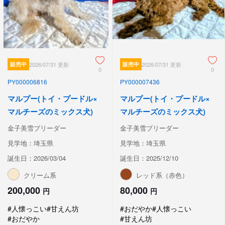
販売中
2026/07/31 更新
販売中
2026/07/31 更新
0
0
PY000006816
PY000007436
マルプー(トイ・プードル×
マルプー(トイ・プードル×
マルチーズのミックス犬)
マルチーズのミックス犬)
金子美雪ブリーダー
金子美雪ブリーダー
見学地：埼玉県
見学地：埼玉県
誕生日：2026/03/04
誕生日：2025/12/10
クリーム系
レッド系（赤色）
200,000
80,000
円
円
#人懐っこい
#甘えん坊
#おだやか
#人懐っこい
#おだやか
#甘えん坊