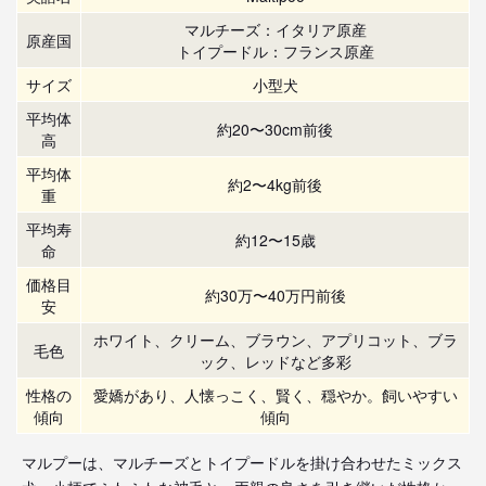
マルチーズ：イタリア原産
原産国
トイプードル：フランス原産
サイズ
小型犬
平均体
約20〜30cm前後
高
平均体
約2〜4kg前後
重
平均寿
約12〜15歳
命
価格目
約30万〜40万円前後
安
ホワイト、クリーム、ブラウン、アプリコット、ブラ
毛色
ック、レッドなど多彩
性格の
愛嬌があり、人懐っこく、賢く、穏やか。飼いやすい
傾向
傾向
マルプーは、マルチーズとトイプードルを掛け合わせたミックス