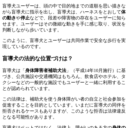
盲導犬ユーザーは、頭の中で目的地までの道順を思い描きな
がら盲導犬に指示を出し、盲導犬は、ハーネスをとおして
体
の動き
や
停止
などで、段差や障害物の存在をユーザーに知ら
せます。ユーザーはその微細な動きを手に感じ取り、状況を
判断しながら歩いています。
このように、盲導犬とユーザーは
共同作業で安全な歩行を実
現している
のです。
盲導犬の法的な位置づけは？
盲導犬は「
身体障害者補助犬法
」（平成14年10月施行）に基
づき、公共施設や交通機関はもちろん、飲食店やホテル、タ
クシーなどの
一般的な施設でもユーザーと一緒に利用するこ
とが認められています
。
この法律は、
補助犬を使う身体障がい者の自立と社会参加を
促進する
ことを目的としています。いまだに盲導犬の同伴を
拒否されるケースもありますが、このような拒否は法律違反
となる可能性があります。
盲導犬はペットではなく、法律上、障がいのある方の
身体の