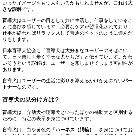
いったイメージをもつ人もいるかもしれませんが、これは
大
きな誤解
です。
盲導犬はユーザーの目として共に生活し、仕事をしているこ
とに喜びを感じています。必要なケアが習慣化されており、
仕事が終わればリラックスして普通のペットのように遊んだ
りもします。
日本盲導犬協会も「盲導犬は大好きなユーザーのそばにい
て、日々楽しく歩く幸せな犬たちだ」と伝えています。かわ
いそうという誤解は、
ユーザーを悲しませてしまう
可能性が
あります。
盲導犬はユーザーの生活に彩りを添えるかけがえのない
パー
トナー
なのです。
盲導犬の見分け方は？
盲導犬は、介助犬や聴導犬といったほかの補助犬と区別する
ために、特定の表示を身につけています。
盲導犬は、白や黄色の「
ハーネス（胴輪）
」を身につけてお