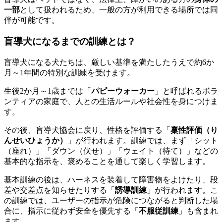
一部
として扱われるため、一般の方が利用できる場所では同
伴が可能です。
盲導犬になるまでの訓練とは？
盲導犬になる犬たちは、厳しい基準を満たしたうえで
約6か
月～1年間
の特別な訓練を受けます。
生後2か月～1歳までは「
パピーウォーカー
」と呼ばれるボラ
ンティアの家庭で、人との生活ルールや社会性を身につけま
す。
その後、盲導犬協会に戻り、性格を評価する「
稟性評価（り
んせいひょうか）
」が行われます。訓練では、まず「シット
（座れ）」「ダウン（伏せ）」「ウェイト（待て）」などの
基本的な指示を、褒めることを通して楽しく学習します。
基本訓練の後は、ハーネスを装着して障害物をよけたり、段
差や交差点を知らせたりする「
誘導訓練
」が行われます。こ
の訓練では、ユーザーの指示が危険につながると判断した場
合に、指示に従わず安全を優先する「
不服従訓練
」も含まれ
ます。