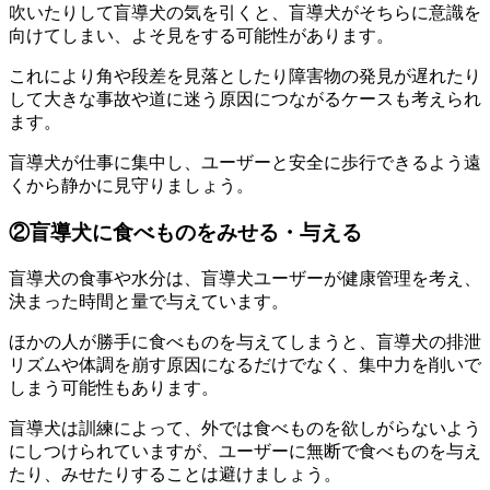
吹いたりして盲導犬の気を引くと、盲導犬がそちらに意識を
向けてしまい、
よそ見をする
可能性があります。
これにより角や段差を見落としたり障害物の発見が遅れたり
して大きな事故や道に迷う原因につながるケースも考えられ
ます。
盲導犬が仕事に集中し、ユーザーと安全に歩行できるよう
遠
くから静かに見守りましょう
。
②盲導犬に食べものをみせる・与える
盲導犬の食事や水分は、盲導犬ユーザーが健康管理を考え、
決まった時間と量で与えています。
ほかの人が勝手に食べものを与えてしまうと、盲導犬の
排泄
リズムや体調を崩す原因
になるだけでなく、
集中力を削いで
しまう
可能性もあります。
盲導犬は訓練によって、外では食べものを欲しがらないよう
にしつけられていますが、ユーザーに無断で食べものを与え
たり、みせたりすることは避けましょう。