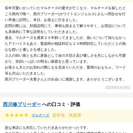
長年可愛いがっていたマルチーズの愛犬が亡くなり、マルチーズを探したと
ころ県内で唯一、西川ブリーダー(ホワイトエンジェルス) さんへ問合せを行
い早速に訪問し、本日、お迎えに行きました。
訪問の際には、対面説明にて、事例も踏まえて解りやすく、お世話について
も具体的に丁寧な説明をしていただきました。
過去、マルチーズを通算２５年飼ってきましたが、扱いについて知らなかっ
たアドバイスもあり、緊急時の相談対応も２４時間対応していただくとの熱
心な想いと優しさを感じました。
２人の幼い孫とも共に家族として命の大切さ及び優しさを共にしながら可愛
がり、笑顔いっぱいの明るい家庭をと思っています。
お母さん犬とのお別れの際にもを見送りいただき、愛用のおもちゃ、フード
等も沢山いただきました。
西川ブリーダー夫妻さんとの出会いに感謝します。ありがとうございます。
2025年5月29日
西川修ブリーダー
への口コミ・評価
見学地：鳥取県
マルチーズ
急な来訪にも対応していただきありがたかったです。