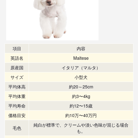
項目
内容
英語名
Maltese
原産国
イタリア（マルタ）
サイズ
小型犬
平均体高
約20～25cm
平均体重
約3〜4kg
平均寿命
約12〜15歳
価格目安
約10万〜40万円
純白が標準で、クリームや淡い色味が混じる場合
毛色
も。