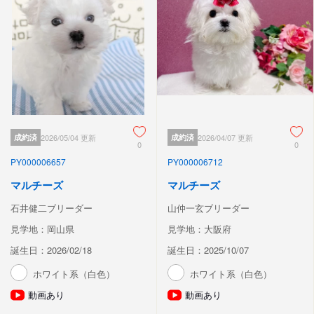
成約済
2026/05/04 更新
成約済
2026/04/07 更新
0
0
PY000006657
PY000006712
マルチーズ
マルチーズ
石井健二ブリーダー
山仲一玄ブリーダー
見学地：岡山県
見学地：大阪府
誕生日：2026/02/18
誕生日：2025/10/07
ホワイト系（白色）
ホワイト系（白色）
動画あり
動画あり