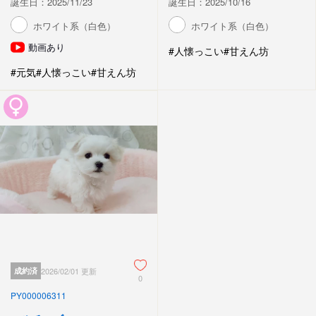
誕生日：2025/11/23
誕生日：2025/10/16
ホワイト系（白色）
ホワイト系（白色）
動画あり
#人懐っこい
#甘えん坊
#元気
#人懐っこい
#甘えん坊
成約済
2026/02/01 更新
0
PY000006311