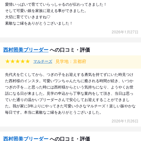
愛情いっぱいで育てていらっしゃるのが伝わってきました！
そして可愛い娘を家族に迎える事ができました。
大切に育てていきますね♡
素敵なご縁をありがとうございました！
2026年1月27日
西村照美ブリーダー
への口コミ・評価
見学地：京都府
マルチーズ
先代犬を亡くしてから、つぎの子をお迎えする勇気を持てずにいた時見つけ
た西村様のインスタ。可愛いワンちゃんたちに癒される時間が続き、いつか
つぎの子を…と思った時には西村様からという気持ちになり、ようやくお世
話になる日が来ました。見学の申込から丁寧な案内をして頂き、当日は思っ
ていた通りの温かいブリーダーさんで安心してお迎えすることができまし
た。我が家に3年ぶりにやってきた可愛い小さなマルチーズ！楽しい賑やかな
毎日です。本当に素敵なご縁をありがとうございました。
2026年1月26日
西村照美ブリーダー
への口コミ・評価