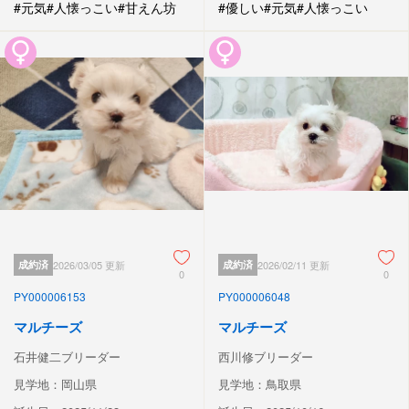
#元気
#人懐っこい
#甘えん坊
#優しい
#元気
#人懐っこい
成約済
2026/03/05 更新
成約済
2026/02/11 更新
0
0
PY000006153
PY000006048
マルチーズ
マルチーズ
石井健二ブリーダー
西川修ブリーダー
見学地：岡山県
見学地：鳥取県