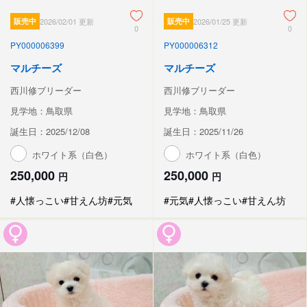
販売中
2026/02/01 更新
販売中
2026/01/25 更新
0
0
PY000006399
PY000006312
マルチーズ
マルチーズ
西川修ブリーダー
西川修ブリーダー
見学地：鳥取県
見学地：鳥取県
誕生日：2025/12/08
誕生日：2025/11/26
ホワイト系（白色）
ホワイト系（白色）
250,000
250,000
円
円
#人懐っこい
#甘えん坊
#元気
#元気
#人懐っこい
#甘えん坊