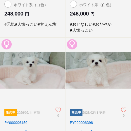
ホワイト系（白色）
ホワイト系（白色）
248,000
248,000
円
円
#元気
#人懐っこい
#甘えん坊
#おとなしい
#おだやか
#人懐っこい
販売中
2026/02/11 更新
商談中
2026/02/11 更新
0
0
PY000006459
PY000006398