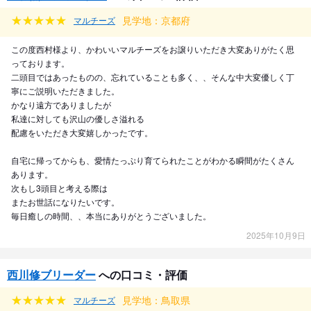
見学地：京都府
マルチーズ
この度西村様より、かわいいマルチーズをお譲りいただき大変ありがたく思
っております。
二頭目ではあったものの、忘れていることも多く、、そんな中大変優しく丁
寧にご説明いただきました。
かなり遠方でありましたが
私達に対しても沢山の優しさ溢れる
配慮をいただき大変嬉しかったです。
自宅に帰ってからも、愛情たっぷり育てられたことがわかる瞬間がたくさん
あります。
次もし3頭目と考える際は
またお世話になりたいです。
毎日癒しの時間、、本当にありがとうございました。
2025年10月9日
西川修ブリーダー
への口コミ・評価
見学地：鳥取県
マルチーズ