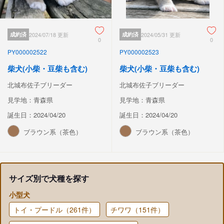
成約済
2024/07/18 更新
成約済
2024/05/31 更新
0
0
PY000002522
PY000002523
柴犬(小柴・豆柴も含む)
柴犬(小柴・豆柴も含む)
北城布佐子ブリーダー
北城布佐子ブリーダー
見学地：青森県
見学地：青森県
誕生日：2024/04/20
誕生日：2024/04/20
ブラウン系（茶色）
ブラウン系（茶色）
サイズ別で犬種を探す
小型犬
トイ・プードル（261件）
チワワ（151件）