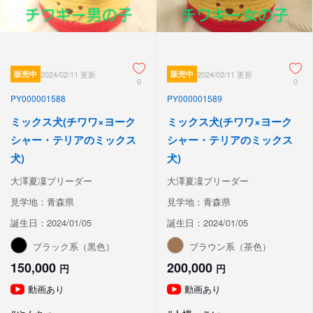
販売中
2024/02/11 更新
販売中
2024/02/11 更新
0
0
PY000001588
PY000001589
ミックス犬(チワワ×ヨーク
ミックス犬(チワワ×ヨーク
シャー・テリアのミックス
シャー・テリアのミックス
犬)
犬)
大澤夏凜ブリーダー
大澤夏凜ブリーダー
見学地：青森県
見学地：青森県
誕生日：2024/01/05
誕生日：2024/01/05
ブラック系（黒色）
ブラウン系（茶色）
150,000
200,000
円
円
動画あり
動画あり