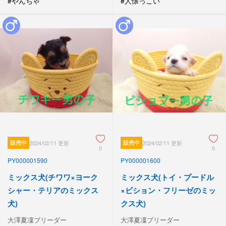
#やんちゃ
#人懐っこい
販売中
2024/02/11 更新
販売中
2024/02/11 更新
0
0
PY000001590
PY000001600
ミックス犬(チワワ×ヨーク
ミックス犬(トイ・プードル
シャー・テリアのミックス
×ビション・フリーゼのミッ
犬)
クス犬)
大澤夏凜ブリーダー
大澤夏凜ブリーダー