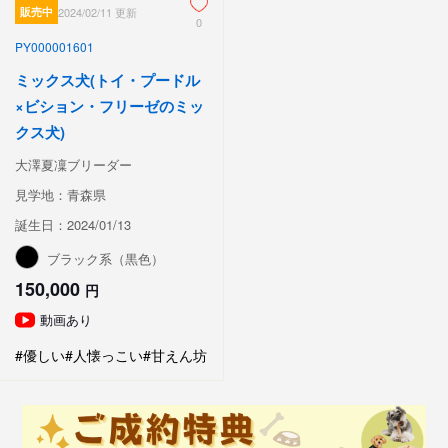
販売中
2024/02/11 更新
0
PY000001601
ミックス犬(トイ・プードル
×ビション・フリーゼのミッ
クス犬)
大澤夏凜ブリーダー
見学地：青森県
誕生日：2024/01/13
ブラック系（黒色）
150,000
円
動画あり
#優しい
#人懐っこい
#甘えん坊