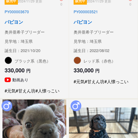
販売中
2024/11/29 更新
販売中
2024/11/29 更新
0
0
PY000003670
PY000003521
パピヨン
パピヨン
奥井亜希子ブリーダー
奥井亜希子ブリーダー
見学地：埼玉県
見学地：埼玉県
誕生日：2021/10/20
誕生日：2022/08/02
ブラック系（黒色）
レッド系（赤色）
330,000
330,000
円
円
動画あり
#元気
#甘えん坊
#人懐っこい
#元気
#甘えん坊
#人懐っこい