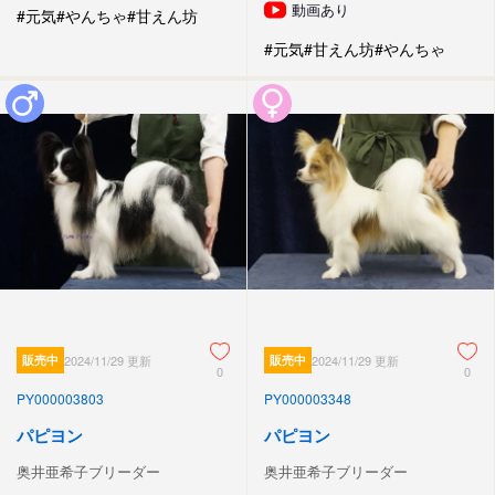
動画あり
#元気
#やんちゃ
#甘えん坊
#元気
#甘えん坊
#やんちゃ
販売中
2024/11/29 更新
販売中
2024/11/29 更新
0
0
PY000003803
PY000003348
パピヨン
パピヨン
奥井亜希子ブリーダー
奥井亜希子ブリーダー