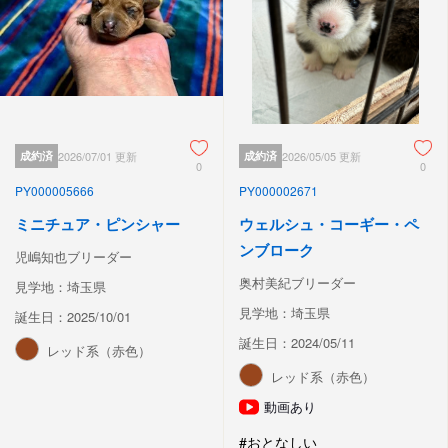
成約済
2026/07/01 更新
成約済
2026/05/05 更新
0
0
PY000005666
PY000002671
ミニチュア・ピンシャー
ウェルシュ・コーギー・ペ
ンブローク
児嶋知也ブリーダー
奥村美紀ブリーダー
見学地：埼玉県
見学地：埼玉県
誕生日：2025/10/01
誕生日：2024/05/11
レッド系（赤色）
レッド系（赤色）
動画あり
#おとなしい