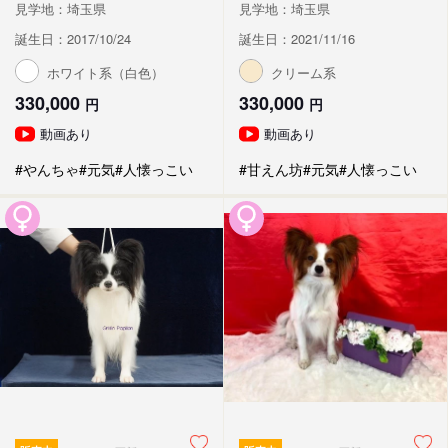
見学地：埼玉県
見学地：埼玉県
誕生日：2017/10/24
誕生日：2021/11/16
ホワイト系（白色）
クリーム系
330,000
330,000
円
円
動画あり
動画あり
#やんちゃ
#元気
#人懐っこい
#甘えん坊
#元気
#人懐っこい