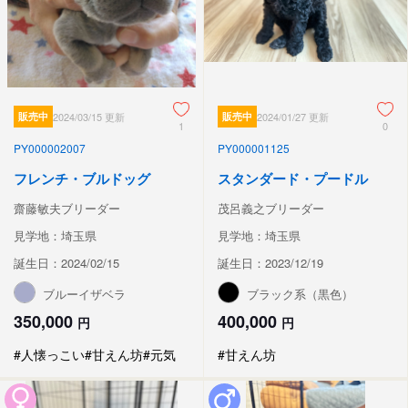
販売中
2024/03/15 更新
販売中
2024/01/27 更新
1
0
PY000002007
PY000001125
フレンチ・ブルドッグ
スタンダード・プードル
齋藤敏夫ブリーダー
茂呂義之ブリーダー
見学地：埼玉県
見学地：埼玉県
誕生日：2024/02/15
誕生日：2023/12/19
ブルーイザベラ
ブラック系（黒色）
350,000
400,000
円
円
#人懐っこい
#甘えん坊
#元気
#甘えん坊