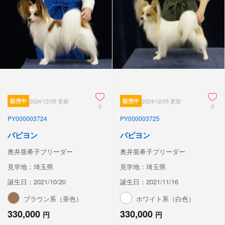
販売中
2024/12/05 更新
販売中
2024/12/05 更新
0
0
PY000003724
PY000003725
パピヨン
パピヨン
奥井亜希子ブリーダー
奥井亜希子ブリーダー
見学地：埼玉県
見学地：埼玉県
誕生日：2021/10/20
誕生日：2021/11/16
ブラウン系（茶色）
ホワイト系（白色）
330,000
330,000
円
円