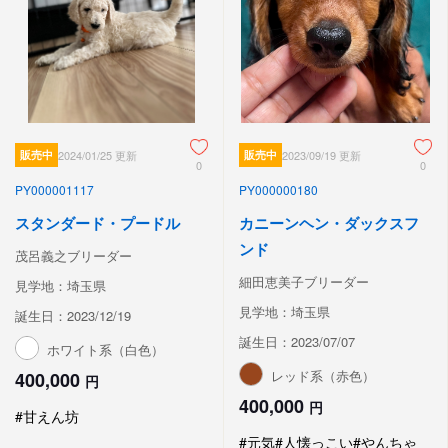
販売中
2024/01/25 更新
販売中
2023/09/19 更新
0
0
PY000001117
PY000000180
スタンダード・プードル
カニーンヘン・ダックスフ
ンド
茂呂義之ブリーダー
細田恵美子ブリーダー
見学地：埼玉県
見学地：埼玉県
誕生日：2023/12/19
誕生日：2023/07/07
ホワイト系（白色）
レッド系（赤色）
400,000
円
400,000
円
#甘えん坊
#元気
#人懐っこい
#やんちゃ