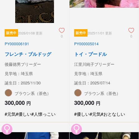
販売中
2026/01/08 更新
販売中
2025/11/01 更新
0
0
PY000006191
PY000005014
フレンチ・ブルドッグ
トイ・プードル
後藤徳男ブリーダー
江里川純子ブリーダー
見学地：埼玉県
見学地：埼玉県
誕生日：2025/11/30
誕生日：2025/07/14
ブラウン系（茶色）
ブラウン系（茶色）
300,000
300,000
円
円
#元気
#優しい
#人懐っこい
#優しい
#元気
#おとなしい