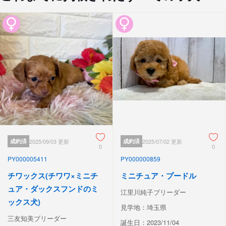
成約済
2025/09/03 更新
成約済
2025/07/02 更新
0
0
PY000005411
PY000000859
チワックス(チワワ×ミニチ
ミニチュア・プードル
ュア・ダックスフンドのミ
江里川純子ブリーダー
ックス犬)
見学地：埼玉県
三友知美ブリーダー
誕生日：2023/11/04