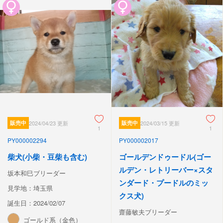
販売中
2024/04/23 更新
販売中
2024/03/15 更新
1
1
PY000002294
PY000002017
柴犬(小柴・豆柴も含む)
ゴールデンドゥードル(ゴー
ルデン・レトリーバー×スタ
坂本和巳ブリーダー
ンダード・プードルのミッ
見学地：埼玉県
クス犬)
誕生日：2024/02/07
齋藤敏夫ブリーダー
ゴールド系（金色）