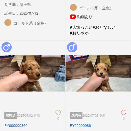
見学地：埼玉県
ゴールド系（金色）
誕生日：2025/07/12
動画あり
ゴールド系（金色）
#人懐っこい
#おとなしい
#おだやか
成約済
2025/07/02 更新
成約済
2025/07/02 更新
0
0
PY000000860
PY000000861