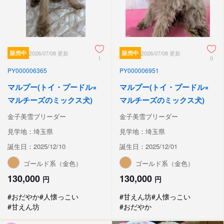
販売中
2026/07/08 更新
販売中
2026/07/08 更新
1
0
PY000006365
PY000006951
マルプー(トイ・プードル×
マルプー(トイ・プードル×
マルチーズのミックス犬)
マルチーズのミックス犬)
金子美雪ブリーダー
金子美雪ブリーダー
見学地：埼玉県
見学地：埼玉県
誕生日：2025/12/10
誕生日：2025/12/01
ゴールド系（金色）
ゴールド系（金色）
130,000
130,000
円
円
#おだやか
#人懐っこい
#甘えん坊
#人懐っこい
#甘えん坊
#おだやか