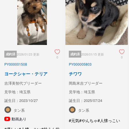
成約済
2026/01/23 更新
成約済
2026/01/15 更新
0
0
PY000001508
PY000005803
ヨークシャー・テリア
チワワ
吉澤美智代ブリーダー
岡島米吉ブリーダー
見学地：埼玉県
見学地：埼玉県
誕生日：2023/10/27
誕生日：2025/07/24
タン系
タン系
動画あり
#元気
#やんちゃ
#人懐っこい
#優しい
#人懐っこい
#甘えん坊