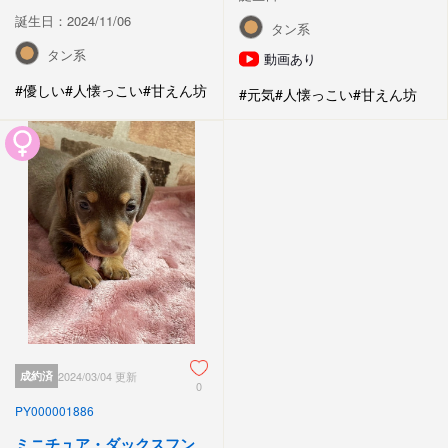
誕生日：2024/11/06
タン系
タン系
動画あり
#優しい
#人懐っこい
#甘えん坊
#元気
#人懐っこい
#甘えん坊
成約済
2024/03/04 更新
0
PY000001886
ミニチュア・ダックスフン