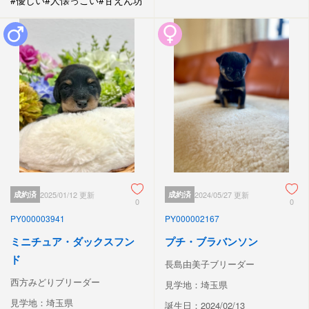
成約済
2025/01/12 更新
成約済
2024/05/27 更新
0
0
PY000003941
PY000002167
ミニチュア・ダックスフン
プチ・ブラバンソン
ド
長島由美子ブリーダー
西方みどりブリーダー
見学地：埼玉県
見学地：埼玉県
誕生日：2024/02/13