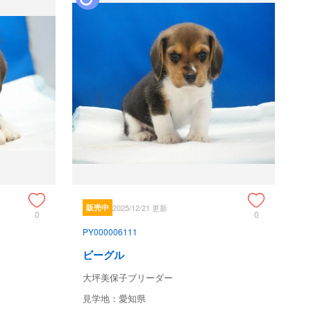
販売中
2025/12/21 更新
0
0
PY000006111
ビーグル
大坪美保子ブリーダー
見学地：愛知県