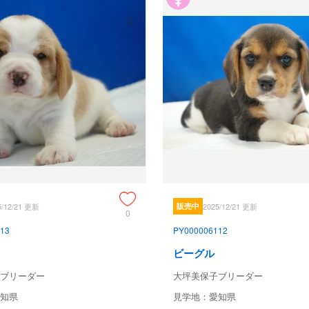
5/12/21 更新
販売中
2025/12/21 更新
0
13
PY000006112
ビーグル
ブリーダー
大坪美保子ブリーダー
知県
見学地：愛知県