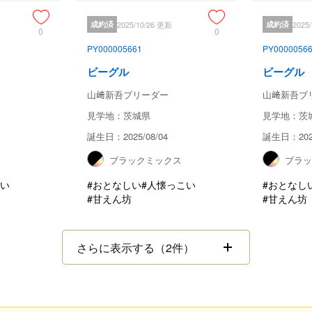
成約済
2025/10/26 更新
成約済
2025
0
0
PY000005661
PY0000056
ビーグル
ビーグル
山﨑新吾ブリーダー
山﨑新吾ブ
見学地：茨城県
見学地：茨
誕生日：2025/08/04
誕生日：2025
ブラックミックス
ブラ
こい
#おとなしい
#人懐っこい
#おとなし
#甘えん坊
#甘えん坊
さらに表示する（2件）