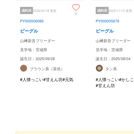
成約済
2026/04/18 更新
成約済
2025/11/13 更新
0
PY000006066
PY000005676
ビーグル
ビーグル
山﨑新吾ブリーダー
山﨑新吾ブリーダー
見学地：茨城県
見学地：茨城県
誕生日：2025/09/28
誕生日：2025/08/04
ブラウン系（茶色）
タン系
#人懐っこい
#甘えん坊
#元気
#人懐っこい
#かし
#甘えん坊