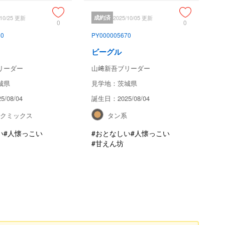
/10/25 更新
成約済
2025/10/05 更新
0
0
60
PY000005670
ビーグル
リーダー
山﨑新吾ブリーダー
城県
見学地：茨城県
/08/04
誕生日：2025/08/04
ックミックス
タン系
い
#人懐っこい
#おとなしい
#人懐っこい
#甘えん坊