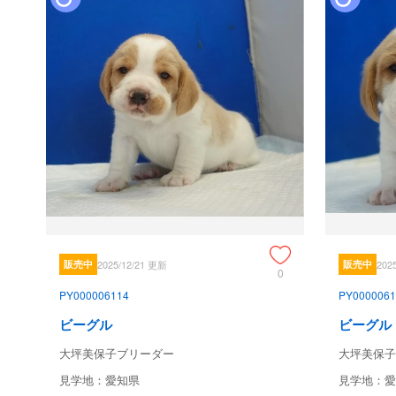
販売中
2025/12/21 更新
販売中
202
0
PY000006114
PY0000061
ビーグル
ビーグル
大坪美保子ブリーダー
大坪美保子
見学地：愛知県
見学地：愛