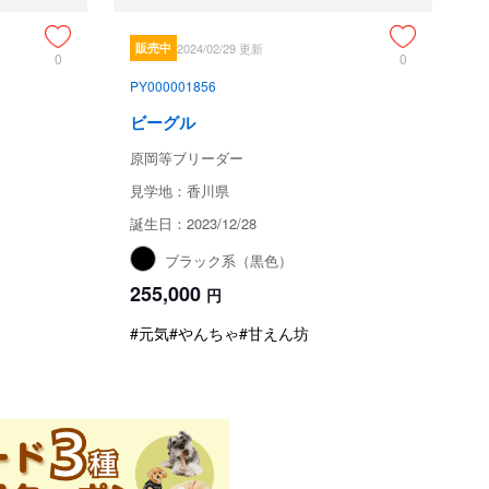
販売中
2024/02/29 更新
0
0
PY000001856
ビーグル
原岡等ブリーダー
見学地：香川県
誕生日：2023/12/28
ブラック系（黒色）
255,000
円
#元気
#やんちゃ
#甘えん坊