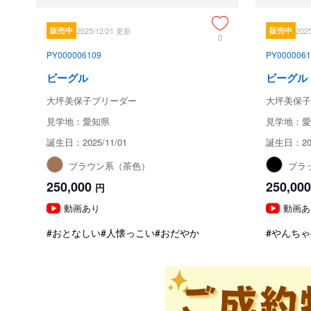
販売中
2025/12/21 更新
販売中
202
0
PY000006109
PY0000061
ビーグル
ビーグル
大坪美保子ブリーダー
大坪美保子
見学地：愛知県
見学地：愛
誕生日：2025/11/01
誕生日：202
ブラウン系（茶色）
ブラ
250,000
250,000
円
動画あり
動画あ
#おとなしい
#人懐っこい
#おだやか
#やんちゃ