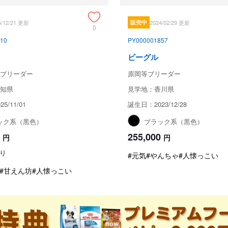
5/12/21 更新
販売中
2024/02/29 更新
0
10
PY000001857
ビーグル
ブリーダー
原岡等ブリーダー
知県
見学地：香川県
5/11/01
誕生日：2023/12/28
ック系（黒色）
ブラック系（黒色）
255,000
円
円
り
#元気
#やんちゃ
#人懐っこい
#甘えん坊
#人懐っこい