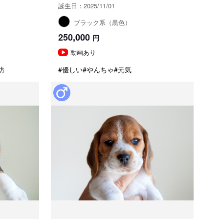
誕生日：2025/11/01
ブラック系（黒色）
250,000
円
動画あり
坊
#優しい
#やんちゃ
#元気