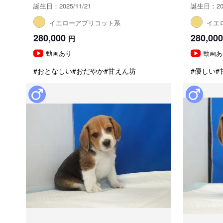
誕生日：2025/11/21
誕生日：202
イエローアプリコット系
イエ
280,000
280,000
円
動画あり
動画あ
#おとなしい
#おだやか
#甘えん坊
#優しい
#