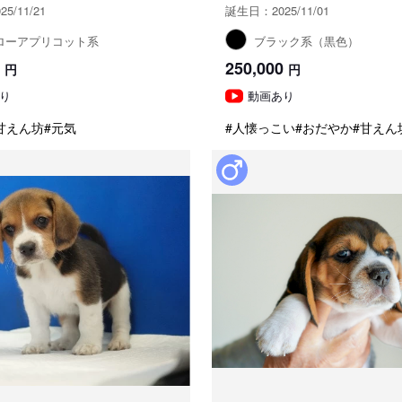
5/11/21
誕生日：2025/11/01
ローアプリコット系
ブラック系（黒色）
250,000
円
円
り
動画あり
甘えん坊
#元気
#人懐っこい
#おだやか
#甘えん