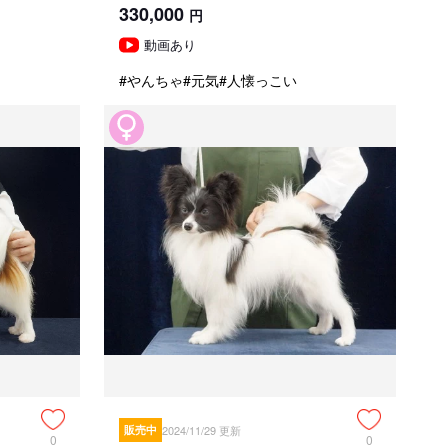
330,000
円
動画あり
#やんちゃ
#元気
#人懐っこい
販売中
2024/11/29 更新
0
0