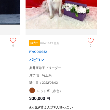
販売中
2024/11/29 更新
0
0
PY000003521
パピヨン
奥井亜希子ブリーダー
見学地：埼玉県
誕生日：2022/08/02
レッド系（赤色）
330,000
円
#元気
#甘えん坊
#人懐っこい