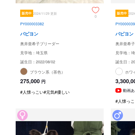
販売中
2024/11/29 更新
販売中
202
0
PY000003382
PY0000039
パピヨン
パピヨン
奥井亜希子ブリーダー
奥井亜希子
見学地：埼玉県
見学地：埼
誕生日：2022/08/02
誕生日：202
ブラウン系（茶色）
ホワ
275,000
3,300,0
円
動画あ
#人懐っこい
#元気
#優しい
#人懐っこ