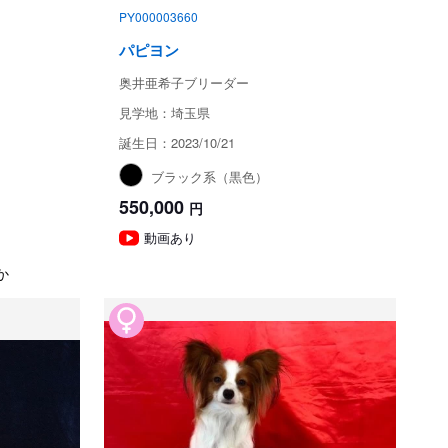
PY000003660
パピヨン
奥井亜希子ブリーダー
見学地：埼玉県
誕生日：2023/10/21
ブラック系（黒色）
550,000
円
動画あり
か