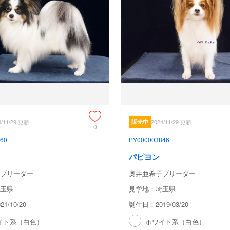
4/11/29 更新
販売中
2024/11/29 更新
0
60
PY000003846
パピヨン
ブリーダー
奥井亜希子ブリーダー
玉県
見学地：埼玉県
1/10/20
誕生日：2019/03/20
イト系（白色）
ホワイト系（白色）