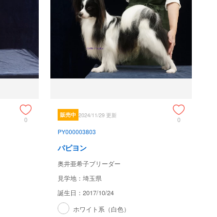
販売中
2024/11/29 更新
0
0
PY000003803
パピヨン
奥井亜希子ブリーダー
見学地：埼玉県
誕生日：2017/10/24
ホワイト系（白色）