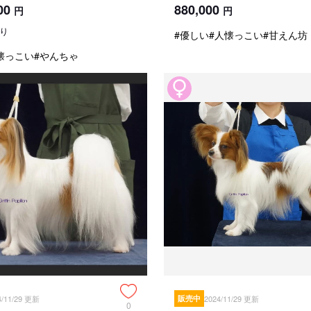
00
880,000
円
円
り
#優しい
#人懐っこい
#甘えん坊
懐っこい
#やんちゃ
4/11/29 更新
販売中
2024/11/29 更新
0