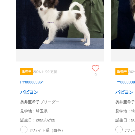
販売中
2024/11/29 更新
販売中
202
0
PY000003861
PY0000038
パピヨン
パピヨン
奥井亜希子ブリーダー
奥井亜希子
見学地：埼玉県
見学地：埼
誕生日：2023/02/22
誕生日：202
ホワイト系（白色）
ホワ