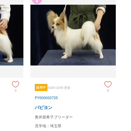
販売中
2024/12/05 更新
0
0
PY000003725
パピヨン
奥井亜希子ブリーダー
見学地：埼玉県