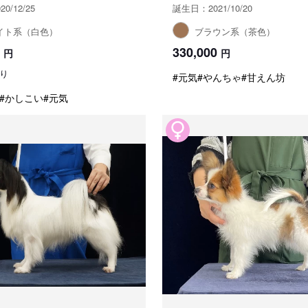
0/12/25
誕生日：2021/10/20
イト系（白色）
ブラウン系（茶色）
330,000
円
円
り
#元気
#やんちゃ
#甘えん坊
#かしこい
#元気