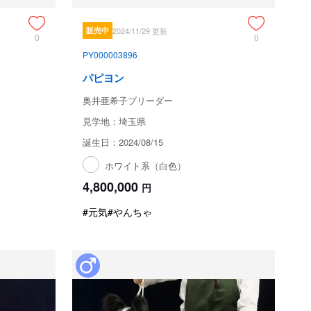
販売中
2024/11/29 更新
0
0
PY000003896
パピヨン
奥井亜希子ブリーダー
見学地：埼玉県
誕生日：2024/08/15
ホワイト系（白色）
4,800,000
円
#元気
#やんちゃ