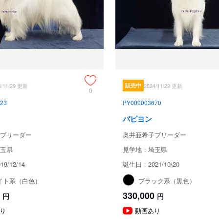
4/11/29 更新
販売中
2024/11/29 更新
0
23
PY000003670
パピヨン
ブリーダー
奥井亜希子ブリーダー
玉県
見学地：埼玉県
9/12/14
誕生日：2021/10/20
イト系（白色）
ブラック系（黒色）
330,000
円
円
り
動画あり