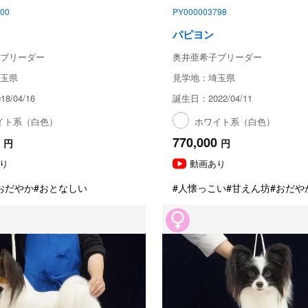
00
PY000003798
パピヨン
ブリーダー
奥井亜希子ブリーダー
玉県
見学地：埼玉県
8/04/16
誕生日：2022/04/11
イト系（白色）
ホワイト系（白色）
770,000
円
円
り
動画あり
おだやか
#おとなしい
#人懐っこい
#甘えん坊
#おだや