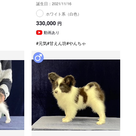
誕生日：2021/11/16
ホワイト系（白色）
330,000
円
動画あり
#元気
#甘えん坊
#やんちゃ