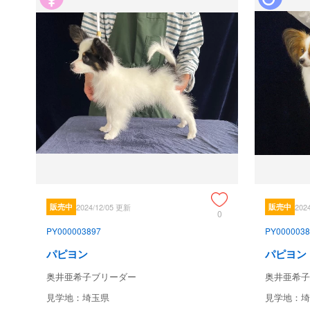
販売中
2024/12/05 更新
販売中
202
0
PY000003897
PY0000038
パピヨン
パピヨン
奥井亜希子ブリーダー
奥井亜希子
見学地：埼玉県
見学地：埼