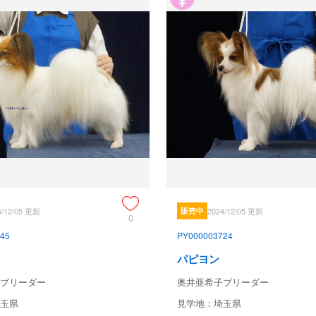
4/12/05 更新
販売中
2024/12/05 更新
0
45
PY000003724
パピヨン
ブリーダー
奥井亜希子ブリーダー
玉県
見学地：埼玉県