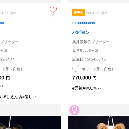
4/11/29 更新
販売中
2024/11/29 更新
0
00
PY000003898
パピヨン
ブリーダー
奥井亜希子ブリーダー
玉県
見学地：埼玉県
2/04/11
誕生日：2024/08/15
イト系（白色）
ホワイト系（白色）
00
770,000
円
円
り
#元気
#やんちゃ
い
#甘えん坊
#優しい