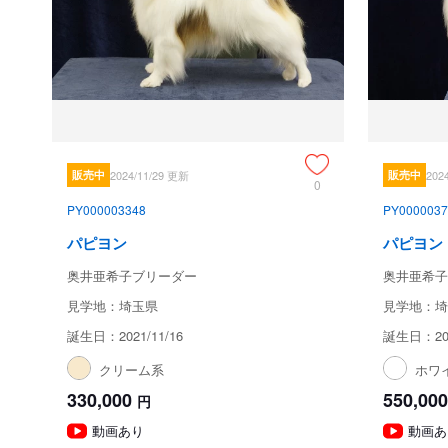
販売中
2024/11/29 更新
販売中
202
0
PY000003348
PY0000037
パピヨン
パピヨン
奥井亜希子ブリーダー
奥井亜希子
見学地：埼玉県
見学地：埼
誕生日：2021/11/16
誕生日：201
クリーム系
ホワ
330,000
550,000
円
動画あり
動画あ