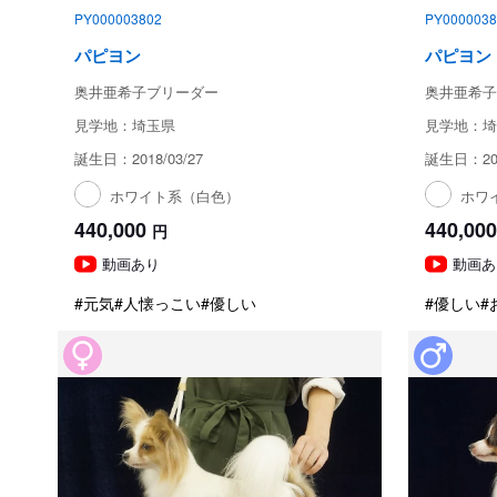
PY000003802
PY0000038
パピヨン
パピヨン
奥井亜希子ブリーダー
奥井亜希子
見学地：埼玉県
見学地：埼
誕生日：2018/03/27
誕生日：201
ホワイト系（白色）
ホワ
440,000
440,000
円
動画あり
動画あ
#元気
#人懐っこい
#優しい
#優しい
#