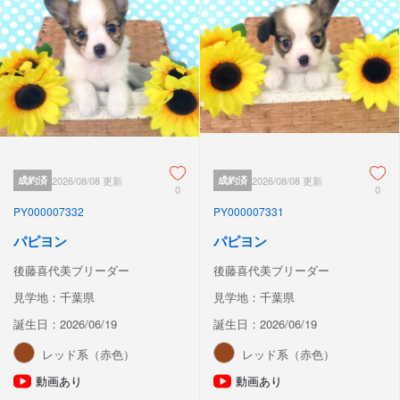
成約済
2026/08/08 更新
成約済
2026/08/08 更新
0
0
PY000007332
PY000007331
パピヨン
パピヨン
後藤喜代美ブリーダー
後藤喜代美ブリーダー
見学地：千葉県
見学地：千葉県
誕生日：2026/06/19
誕生日：2026/06/19
レッド系（赤色）
レッド系（赤色）
動画あり
動画あり