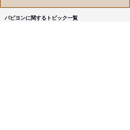
パピヨンに関するトピック一覧
子犬検索
ブリーダー検索
会員メニュー
愛犬ブリーダーについて
お役立ちコンテンツ
ご利用案内
サポート