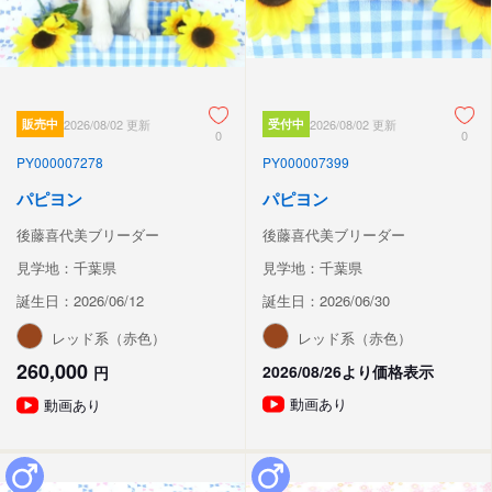
販売中
2026/08/02 更新
受付中
2026/08/02 更新
0
0
PY000007278
PY000007399
パピヨン
パピヨン
後藤喜代美ブリーダー
後藤喜代美ブリーダー
見学地：千葉県
見学地：千葉県
誕生日：2026/06/12
誕生日：2026/06/30
レッド系（赤色）
レッド系（赤色）
260,000
2026/08/26より価格表示
円
動画あり
動画あり