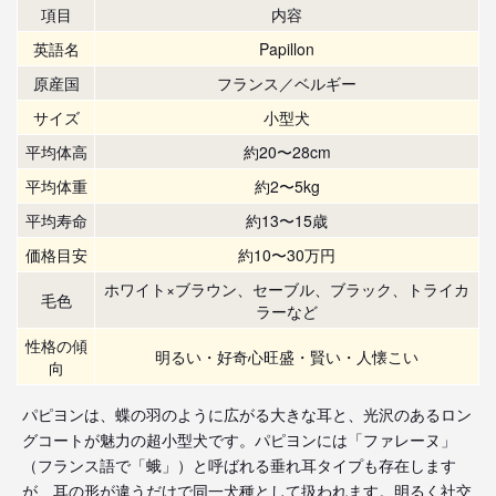
項目
内容
英語名
Papillon
原産国
フランス／ベルギー
サイズ
小型犬
平均体高
約20〜28cm
平均体重
約2〜5kg
平均寿命
約13〜15歳
価格目安
約10〜30万円
ホワイト×ブラウン、セーブル、ブラック、トライカ
毛色
ラーなど
性格の傾
明るい・好奇心旺盛・賢い・人懐こい
向
パピヨンは、蝶の羽のように広がる大きな耳と、光沢のあるロン
グコートが魅力の超小型犬です。パピヨンには「ファレーヌ」
（フランス語で「蛾」）と呼ばれる垂れ耳タイプも存在します
が、耳の形が違うだけで同一犬種として扱われます。明るく社交