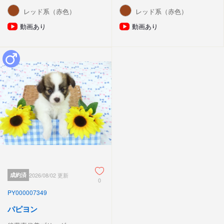
レッド系（赤色）
レッド系（赤色）
動画あり
動画あり
成約済
2026/08/02 更新
0
PY000007349
パピヨン