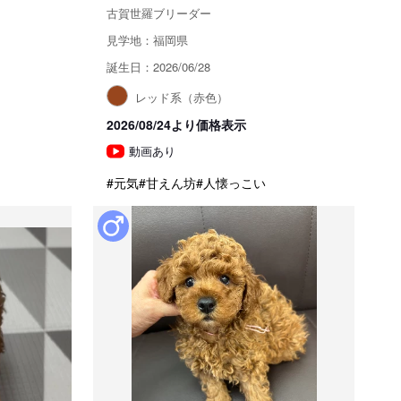
古賀世羅ブリーダー
見学地：福岡県
誕生日：2026/06/28
レッド系（赤色）
2026/08/24より価格表示
動画あり
#元気
#甘えん坊
#人懐っこい