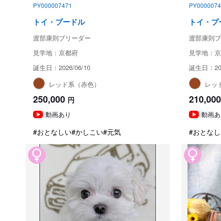
PY000007471
PY0000074
トイ・プードル
トイ・プ
渡部康則ブリーダー
渡部康則ブ
見学地：京都府
見学地：京
誕生日：2026/06/10
誕生日：202
レッド系（赤色）
レッ
250,000
210,000
円
動画あり
動画あ
#おとなしい
#かしこい
#元気
#おとなし