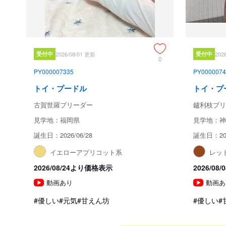
受付中
2026/08/01 更新
受付中
202
0
PY000007335
PY0000074
トイ・プードル
トイ・プ
古賀世羅ブリーダー
鑪利枝ブリ
見学地：福岡県
見学地：神
誕生日：2026/06/28
誕生日：202
イエローアプリコット系
レッ
2026/08/24より価格表示
2026/0
動画あり
動画あ
#優しい
#元気
#甘えん坊
#優しい
#