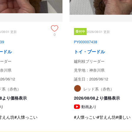
6/08/01 更新
受付中
2026/08/01 更新
0
39
PY000007438
ードル
トイ・プードル
ーダー
鑪利枝ブリーダー
奈川県
見学地：神奈川県
6/06/12
誕生日：2026/06/12
ド系（赤色）
レッド系（赤色）
8/08より価格表示
2026/08/08より価格表示
り
動画あり
甘えん坊
#人懐っこい
#人懐っこい
#甘えん坊
#優しい