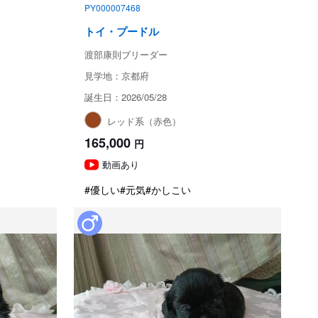
PY000007468
トイ・プードル
渡部康則ブリーダー
見学地：京都府
誕生日：2026/05/28
レッド系（赤色）
165,000
円
動画あり
#優しい
#元気
#かしこい