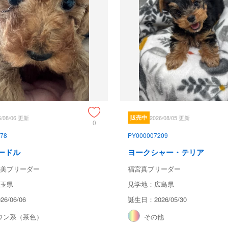
6/08/06 更新
販売中
2026/08/05 更新
0
78
PY000007209
ードル
ヨークシャー・テリア
美ブリーダー
福宮真ブリーダー
玉県
見学地：広島県
6/06/06
誕生日：2026/05/30
ウン系（茶色）
その他