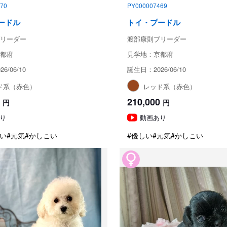
70
PY000007469
ードル
トイ・プードル
リーダー
渡部康則ブリーダー
都府
見学地：京都府
6/06/10
誕生日：2026/06/10
ド系（赤色）
レッド系（赤色）
210,000
円
円
り
動画あり
い
#元気
#かしこい
#優しい
#元気
#かしこい