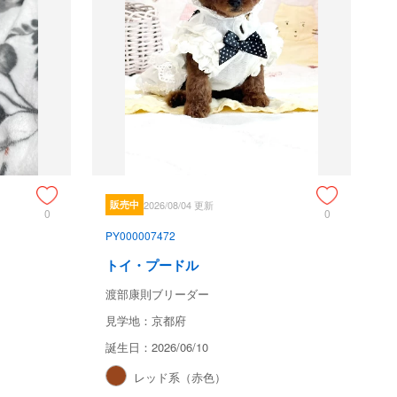
販売中
2026/08/04 更新
0
0
PY000007472
トイ・プードル
渡部康則ブリーダー
見学地：京都府
誕生日：2026/06/10
レッド系（赤色）