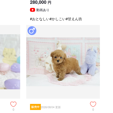
280,000
円
動画あり
#おとなしい
#かしこい
#甘えん坊
販売中
2026/08/04 更新
0
0