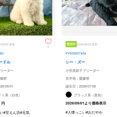
6/08/03 更新
受付中
2026/08/03 更新
0
60
PY000007454
ードル
シー・ズー
リーダー
小笠原節子ブリーダー
都府
見学地：愛媛県
6/05/01
誕生日：2026/07/06
イト系（白色）
ブラック系（黒色）
2026/09/01より価格表示
円
#人懐っこい
#おだやか
い
#甘えん坊
#元気