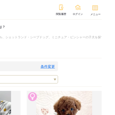
閲覧履歴
ログイン
メニュー
は？
ル、シェットランド・シープドッグ、ミニチュア・ピンシャーの子犬を探す
子
条件変更