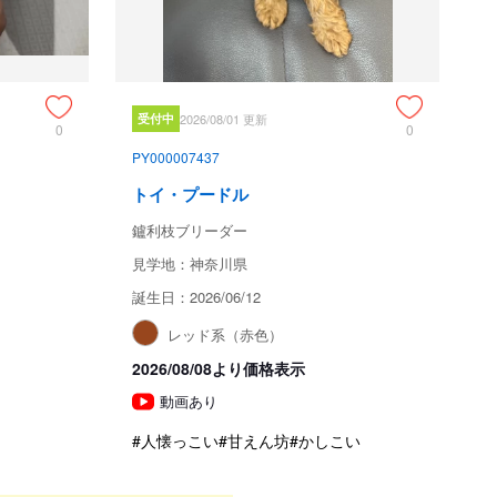
受付中
2026/08/01 更新
0
0
PY000007437
トイ・プードル
鑪利枝ブリーダー
見学地：神奈川県
誕生日：2026/06/12
レッド系（赤色）
2026/08/08より価格表示
動画あり
#人懐っこい
#甘えん坊
#かしこい