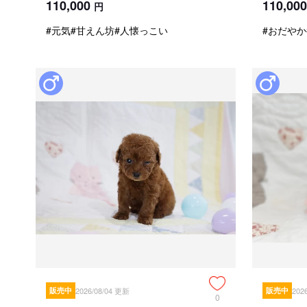
110,000
110,000
円
#元気
#甘えん坊
#人懐っこい
#おだやか
販売中
2026/08/04 更新
販売中
202
0