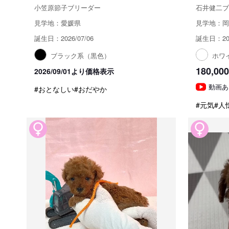
小笠原節子ブリーダー
石井健二ブ
見学地：愛媛県
見学地：岡
誕生日：2026/07/06
誕生日：202
ブラック系（黒色）
ホワ
180,000
2026/09/01より価格表示
動画あ
#おとなしい
#おだやか
#元気
#人