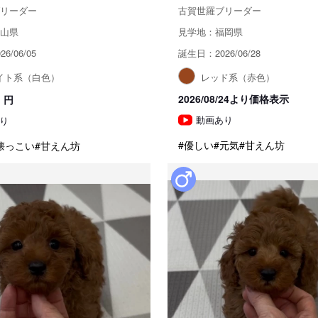
リーダー
古賀世羅ブリーダー
山県
見学地：福岡県
6/06/05
誕生日：2026/06/28
イト系（白色）
レッド系（赤色）
2026/08/24より価格表示
円
動画あり
り
#優しい
#元気
#甘えん坊
懐っこい
#甘えん坊