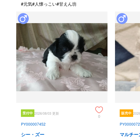
#元気
#人懐っこい
#甘えん坊
受付中
2026/08/03 更新
販売中
202
0
PY000007452
PY0000072
シー・ズー
マルチー