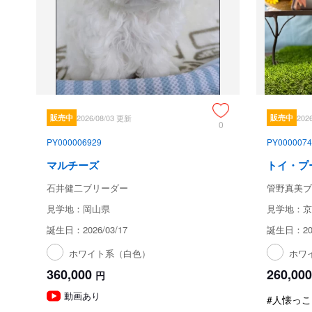
販売中
2026/08/03 更新
販売中
202
0
PY000006929
PY0000074
マルチーズ
トイ・プ
石井健二ブリーダー
管野真美ブ
見学地：岡山県
見学地：京
誕生日：2026/03/17
誕生日：202
ホワイト系（白色）
ホワ
360,000
260,000
円
動画あり
#人懐っこ