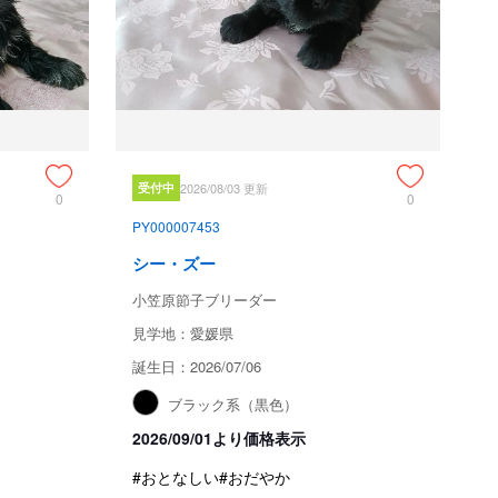
受付中
2026/08/03 更新
0
0
PY000007453
シー・ズー
小笠原節子ブリーダー
見学地：愛媛県
誕生日：2026/07/06
ブラック系（黒色）
2026/09/01より価格表示
#おとなしい
#おだやか