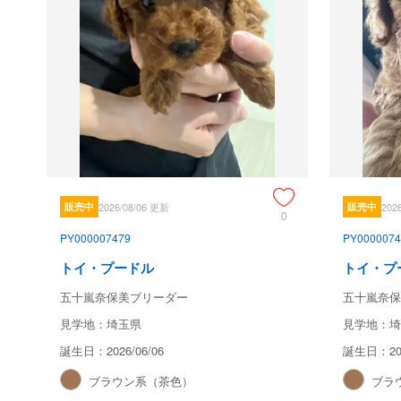
販売中
2026/08/06 更新
販売中
202
0
PY000007479
PY0000074
トイ・プードル
トイ・プ
五十嵐奈保美ブリーダー
五十嵐奈保
見学地：埼玉県
見学地：埼
誕生日：2026/06/06
誕生日：202
ブラウン系（茶色）
ブラ