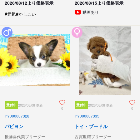
2026/08/12より価格表示
2026/08/15より価格表示
動画あり
#元気
#かしこい
受付中
2026/08/08 更新
受付中
2026/08/08 更新
0
0
PY000007328
PY000007335
パピヨン
トイ・プードル
後藤喜代美ブリーダー
古賀世羅ブリーダー