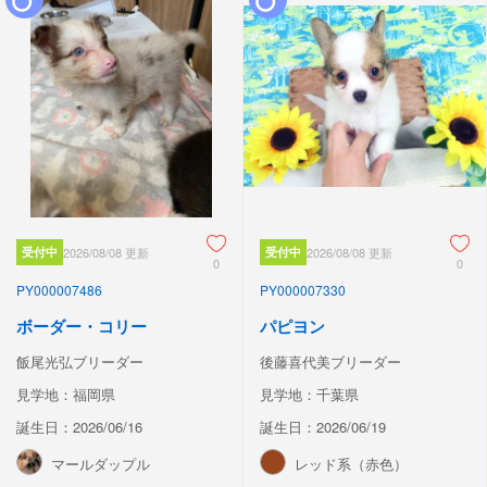
受付中
2026/08/08 更新
受付中
2026/08/08 更新
0
0
PY000007486
PY000007330
ボーダー・コリー
パピヨン
飯尾光弘ブリーダー
後藤喜代美ブリーダー
見学地：福岡県
見学地：千葉県
誕生日：2026/06/16
誕生日：2026/06/19
マールダップル
レッド系（赤色）