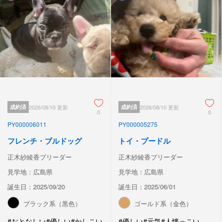
成約済
2026/08/10 更新
成約済
2026/08/10 更新
0
0
PY000006011
PY000005275
フレンチ・ブルドッグ
トイ・プードル
正木紗綾香ブリーダー
正木紗綾香ブリーダー
見学地：広島県
見学地：広島県
誕生日：2025/09/20
誕生日：2025/06/01
ブラック系（黒色）
ゴールド系（金色）
#おとなしい
#優しい
#かしこい
#優しい
#元気
#人懐っこい