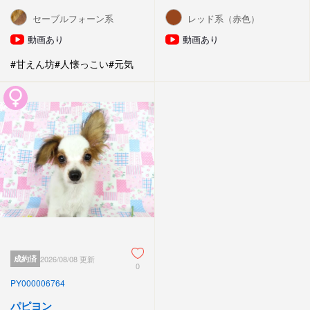
セーブルフォーン系
レッド系（赤色）
動画あり
動画あり
#甘えん坊
#人懐っこい
#元気
成約済
2026/08/08 更新
0
PY000006764
パピヨン