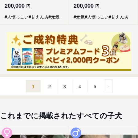
200,000
200,000
円
円
#人懐っこい
#甘えん坊
#元気
#元気
#人懐っこい
#甘えん坊
＞
1
2
3
4
5
これまでに掲載されたすべての子犬