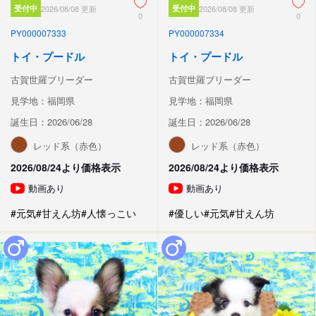
受付中
2026/08/08 更新
受付中
2026/08/08 更新
0
0
PY000007333
PY000007334
トイ・プードル
トイ・プードル
古賀世羅ブリーダー
古賀世羅ブリーダー
見学地：福岡県
見学地：福岡県
誕生日：2026/06/28
誕生日：2026/06/28
レッド系（赤色）
レッド系（赤色）
2026/08/24より価格表示
2026/08/24より価格表示
動画あり
動画あり
#元気
#甘えん坊
#人懐っこい
#優しい
#元気
#甘えん坊