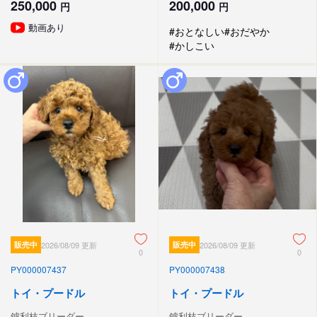
250,000
200,000
円
円
動画あり
#おとなしい
#おだやか
#かしこい
販売中
2026/08/09 更新
販売中
2026/08/09 更新
0
0
PY000007437
PY000007438
トイ・プードル
トイ・プードル
鑪利枝ブリーダー
鑪利枝ブリーダー