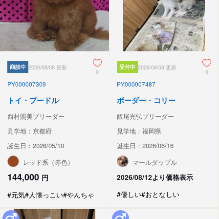
商談中
2026/08/08 更新
受付中
2026/08/08 更新
0
0
PY000007309
PY000007487
トイ・プードル
ボーダー・コリー
西村照美ブリーダー
飯尾光弘ブリーダー
見学地：京都府
見学地：福岡県
誕生日：2026/05/10
誕生日：2026/06/16
レッド系（赤色）
マールダップル
144,000
2026/08/12より価格表示
円
#優しい
#おとなしい
#元気
#人懐っこい
#やんちゃ