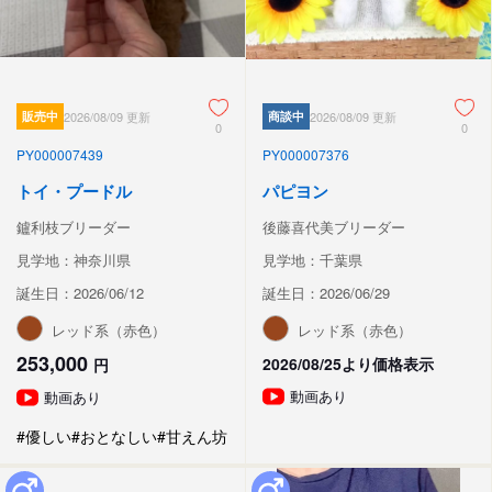
販売中
2026/08/09 更新
商談中
2026/08/09 更新
0
0
PY000007439
PY000007376
トイ・プードル
パピヨン
鑪利枝ブリーダー
後藤喜代美ブリーダー
見学地：神奈川県
見学地：千葉県
誕生日：2026/06/12
誕生日：2026/06/29
レッド系（赤色）
レッド系（赤色）
253,000
2026/08/25より価格表示
円
動画あり
動画あり
#優しい
#おとなしい
#甘えん坊