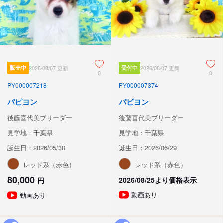
販売中
2026/08/07 更新
受付中
2026/08/07 更新
0
0
PY000007218
PY000007374
パピヨン
パピヨン
後藤喜代美ブリーダー
後藤喜代美ブリーダー
見学地：千葉県
見学地：千葉県
誕生日：2026/05/30
誕生日：2026/06/29
レッド系（赤色）
レッド系（赤色）
80,000
2026/08/25より価格表示
円
動画あり
動画あり