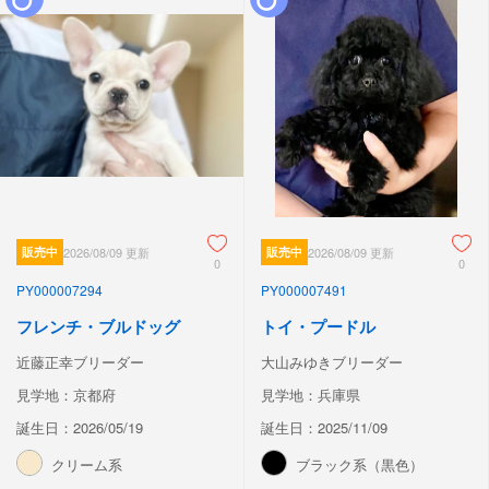
販売中
2026/08/09 更新
販売中
2026/08/09 更新
0
0
PY000007294
PY000007491
フレンチ・ブルドッグ
トイ・プードル
近藤正幸ブリーダー
大山みゆきブリーダー
見学地：京都府
見学地：兵庫県
誕生日：2026/05/19
誕生日：2025/11/09
クリーム系
ブラック系（黒色）