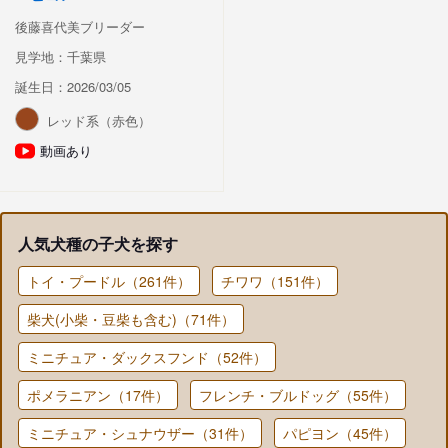
後藤喜代美ブリーダー
見学地：千葉県
誕生日：2026/03/05
レッド系（赤色）
動画あり
人気犬種の子犬を探す
トイ・プードル（261件）
チワワ（151件）
柴犬(小柴・豆柴も含む)（71件）
ミニチュア・ダックスフンド（52件）
ポメラニアン（17件）
フレンチ・ブルドッグ（55件）
ミニチュア・シュナウザー（31件）
パピヨン（45件）