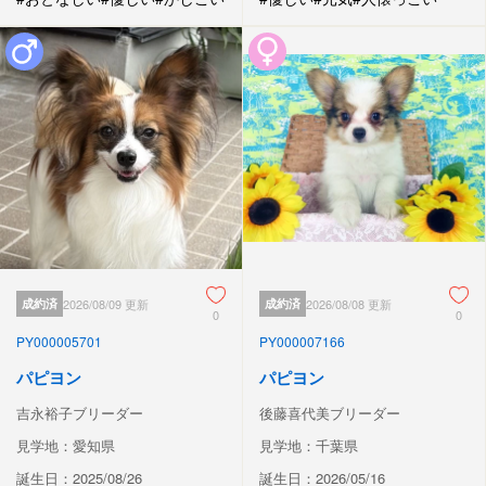
成約済
2026/08/09 更新
成約済
2026/08/08 更新
0
0
PY000005701
PY000007166
パピヨン
パピヨン
吉永裕子ブリーダー
後藤喜代美ブリーダー
見学地：愛知県
見学地：千葉県
誕生日：2025/08/26
誕生日：2026/05/16